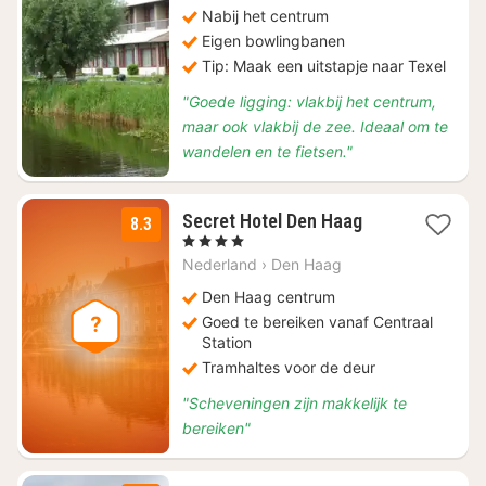
196,63
Nabij het centrum
Eigen bowlingbanen
Tip: Maak een uitstapje naar Texel
"Goede ligging: vlakbij het centrum,
maar ook vlakbij de zee. Ideaal om te
wandelen en te fietsen."
4
Secret Hotel Den Haag
8.3
nachten
, 4 Sterren
vanaf
Nederland
›
Den Haag
€
124
Den Haag centrum
Goed te bereiken vanaf Centraal
Station
Tramhaltes voor de deur
"Scheveningen zijn makkelijk te
bereiken"