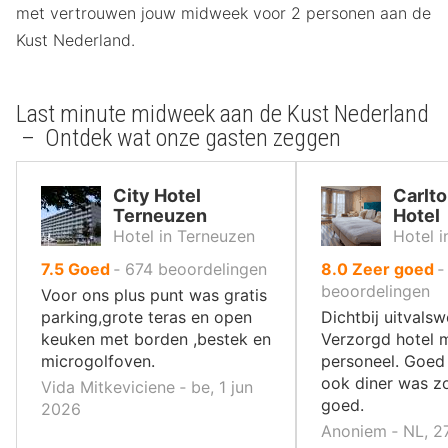
met vertrouwen jouw midweek voor 2 personen aan de
Kust Nederland.
Last minute midweek aan de Kust Nederland
– Ontdek wat onze gasten zeggen
City Hotel
Carlto
Terneuzen
Hotel
Hotel in Terneuzen
Hotel i
uit
uit
7.5
Goed
‐
674
beoordelingen
8.0
Zeer goed
10
10
beoordelingen
Voor ons plus punt was gratis
,
,
parking,grote teras en open
Dichtbij uitvals
keuken met borden ,bestek en
Verzorgd hotel m
microgolfoven.
personeel. Goed 
ook diner was z
Vida Mitkeviciene ‐ be, 1 jun
goed.
2026
Anoniem ‐ NL, 27