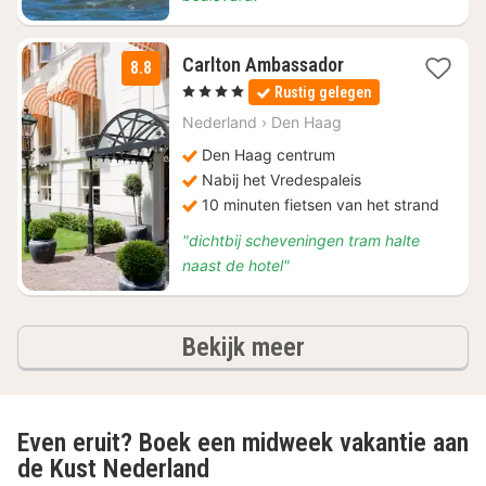
4
Carlton Ambassador
8.8
nachten
, 4 Sterren
Rustig gelegen
vanaf
€
Nederland
›
Den Haag
139
Den Haag centrum
Nabij het Vredespaleis
10 minuten fietsen van het strand
"dichtbij scheveningen tram halte
naast de hotel"
hotels
Bekijk meer
Even eruit? Boek een midweek vakantie aan
de Kust Nederland