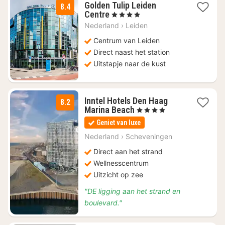
Golden Tulip Leiden
8.4
4
Centre
, 4 Sterren
nachten
Nederland
›
Leiden
vanaf
€
Centrum van Leiden
134,50
Direct naast het station
Uitstapje naar de kust
Inntel Hotels Den Haag
8.2
4
Marina Beach
, 4 Sterren
nachten
Geniet van luxe
vanaf
€
Nederland
›
Scheveningen
223,25
Direct aan het strand
Wellnesscentrum
Uitzicht op zee
"DE ligging aan het strand en
boulevard."