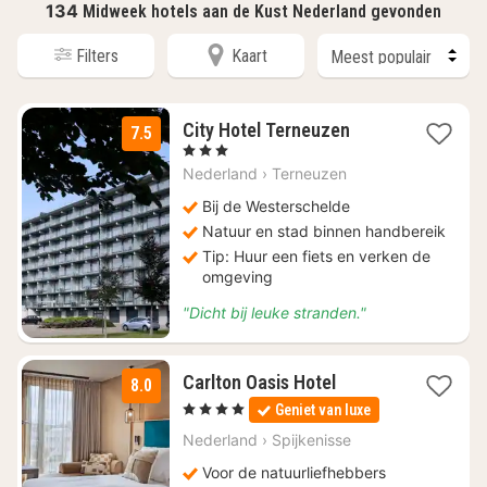
134
Midweek hotels aan de Kust Nederland gevonden
Filters
Kaart
4
City Hotel Terneuzen
7.5
nachten
, 3 Sterren
vanaf
Nederland
›
Terneuzen
€
94
Bij de Westerschelde
Natuur en stad binnen handbereik
Tip: Huur een fiets en verken de
omgeving
"Dicht bij leuke stranden."
4
Carlton Oasis Hotel
8.0
nachten
, 4 Sterren
Geniet van luxe
vanaf
€
Nederland
›
Spijkenisse
121,05
Voor de natuurliefhebbers