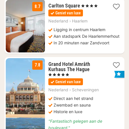
4
Carlton Square
, 4 Sterren
8.7
nachten
Geniet van luxe
vanaf
€
Nederland
›
Haarlem
149,50
Ligging in centrum Haarlem
Aan stadspark De Haarlemmerhout
In 20 minuten naar Zandvoort
Grand Hotel Amrâth
7.8
4
Kurhaus The Hague
nachten
, 5 Sterren
vanaf
Geniet van luxe
€
346,91
Nederland
›
Scheveningen
Direct aan het strand
Zwembad en sauna
Historie en luxe
"Fantastisch gelegen aan de
boulevard."