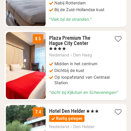
Nabij Rotterdam
Bij de Zuid-Hollandse kust
"Vlak bij de stranden."
Plaza Premium The
8.5
4
Hague City Center
nachten
, 4 Sterren
vanaf
Nederland
›
Den Haag
€
139,50
Midden in het centrum
Dichtbij de kust
Op loopafstand van Centraal
Station
"dicht bij Kijkduin en Scheveningen"
4
Hotel Den Helder
, 3 Sterren
7.4
nachten
Rustig gelegen
vanaf
€
Nederland
›
Den Helder