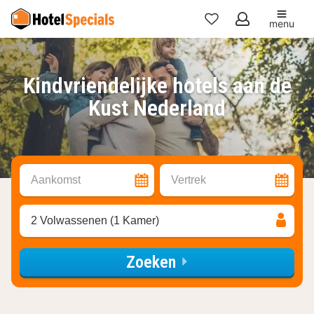
menu
Mijn
favorieten
Kindvriendelijke hotels aan de
Kust Nederland
Aankomst
Vertrek
2 Volwassenen (1 Kamer)
Zoeken