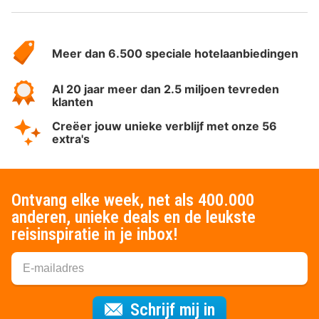
Over
HotelSpecials
Meer dan 6.500 speciale hotelaanbiedingen
Al 20 jaar meer dan 2.5 miljoen tevreden
klanten
Creëer jouw unieke verblijf met onze 56
extra's
Ontvang elke week, net als 400.000
anderen, unieke deals en de leukste
reisinspiratie in je inbox!
Voor de nieuws
Schrijf mij in