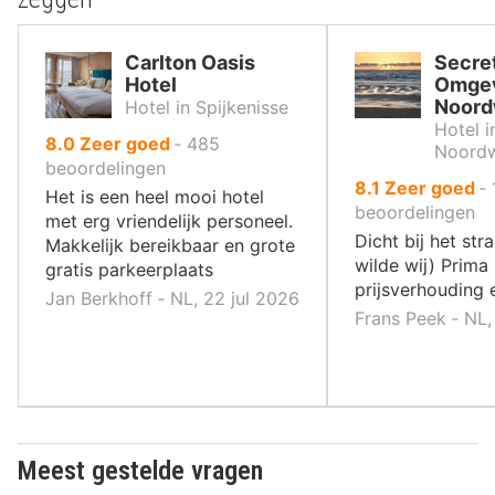
Carlton Oasis
Secret
Hotel
Omge
Noord
Hotel in Spijkenisse
Hotel i
uit
8.0
Zeer goed
‐
485
Noordw
10
beoordelingen
uit
8.1
Zeer goed
‐
,
Het is een heel mooi hotel
10
beoordelingen
met erg vriendelijk personeel.
,
Dicht bij het str
Makkelijk bereikbaar en grote
wilde wij) Prima
gratis parkeerplaats
prijsverhouding 
Jan Berkhoff ‐ NL, 22 jul 2026
Frans Peek ‐ NL,
Meest gestelde vragen