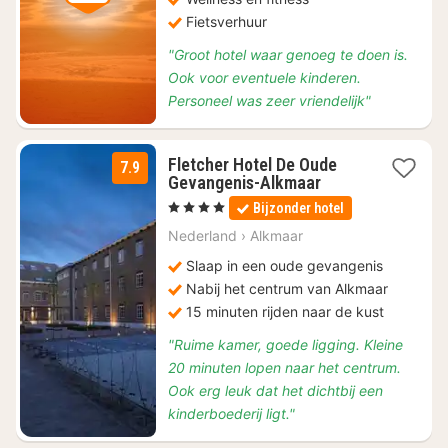
Fietsverhuur
"Groot hotel waar genoeg te doen is.
Ook voor eventuele kinderen.
Personeel was zeer vriendelijk"
Fletcher Hotel De Oude
7.9
1
Gevangenis-Alkmaar
nacht
, 4 Sterren
Bijzonder hotel
vanaf
€
Nederland
›
Alkmaar
115
Slaap in een oude gevangenis
Nabij het centrum van Alkmaar
15 minuten rijden naar de kust
"Ruime kamer, goede ligging. Kleine
20 minuten lopen naar het centrum.
Ook erg leuk dat het dichtbij een
kinderboederij ligt."