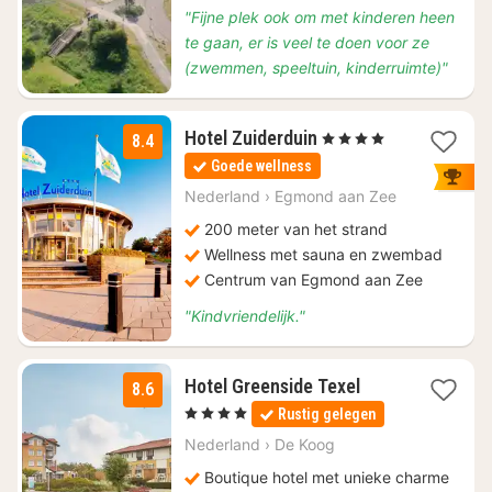
"Fijne plek ook om met kinderen heen
te gaan, er is veel te doen voor ze
(zwemmen, speeltuin, kinderruimte)"
1
Hotel Zuiderduin
, 4 Sterren
8.4
nacht
Goede wellness
vanaf
€
Nederland
›
Egmond aan Zee
89
200 meter van het strand
Wellness met sauna en zwembad
Centrum van Egmond aan Zee
"Kindvriendelijk."
1
Hotel Greenside Texel
8.6
nacht
, 4 Sterren
Rustig gelegen
vanaf
€
Nederland
›
De Koog
140
Boutique hotel met unieke charme