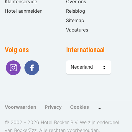
Klantenservice
Over ons
Hotel aanmelden
Reisblog
Sitemap
Vacatures
Volg ons
Internationaal
Taal
kiezen
Voorwaarden
Privacy
Cookies
Cookies beher
© 2002 - 2026 Hotel Booker B.V. We zijn onderdeel
van BookerZzz. Alle rechten voorbehouden.