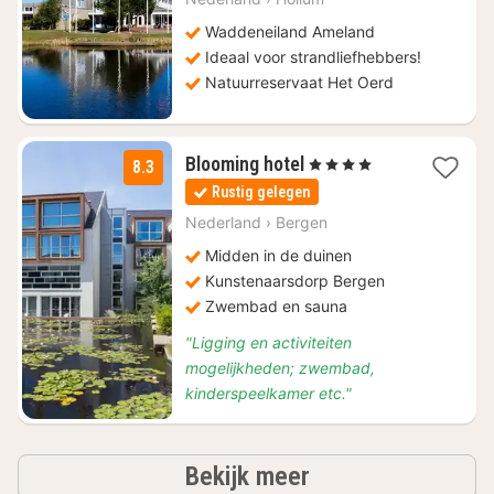
vanaf
€
Waddeneiland Ameland
99
Ideaal voor strandliefhebbers!
Natuurreservaat Het Oerd
1
Blooming hotel
, 4 Sterren
8.3
nacht
Rustig gelegen
vanaf
€
Nederland
›
Bergen
97,75
Midden in de duinen
Kunstenaarsdorp Bergen
Zwembad en sauna
"Ligging en activiteiten
mogelijkheden; zwembad,
kinderspeelkamer etc."
hotels
Bekijk meer