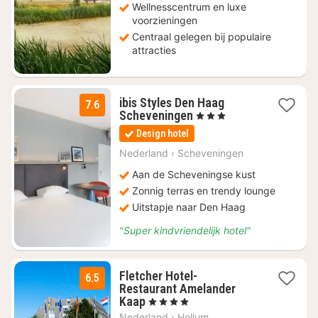
Wellnesscentrum en luxe
voorzieningen
Centraal gelegen bij populaire
attracties
ibis Styles Den Haag
7.6
2
Scheveningen
, 3 Sterren
nachten
Design hotel
vanaf
€
Nederland
›
Scheveningen
106,10
Aan de Scheveningse kust
Zonnig terras en trendy lounge
Uitstapje naar Den Haag
"Super kindvriendelijk hotel"
Fletcher Hotel-
6.5
Restaurant Amelander
1
Kaap
, 4 Sterren
nacht
Nederland
›
Hollum