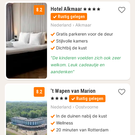
1
Hotel Alkmaar
, 4 Sterren
8.2
nacht
Rustig gelegen
vanaf
€
Nederland
›
Alkmaar
96
Gratis parkeren voor de deur
Stijlvolle kamers
Dichtbij de kust
"De kinderen voelden zich ook zeer
welkom. Leuk cadeautje en
aandenken"
1
't Wapen van Marion
8.2
nacht
, 4 Sterren
Rustig gelegen
vanaf
€
Nederland
›
Oostvoorne
155
In de duinen nabij de kust
Wellness
20 minuten van Rotterdam