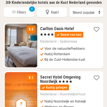
39
Kindvriendelijke hotels aan de Kust Nederland gevonden
1
Filters
Kaart
1
Carlton Oasis Hotel
8.0
nacht
, 4 Sterren
Geniet van luxe
vanaf
€
Nederland
›
Spijkenisse
99
Voor de natuurliefhebbers
Nabij Rotterdam
Bij de Zuid-Hollandse kust
Secret Hotel Omgeving
8.1
2
Noordwijk
, 4 Sterren
nachten
Rustig gelegen
vanaf
€
Nederland
›
Noordwijkerhout
123,76
Nabij Noordwijk en Katwijk
Wellness en fitness