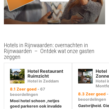
Hotels in Rijnwaarden: overnachten in
Rijnwaarden – Ontdek wat onze gasten
zeggen
Hotel Restaurant
Hotel
Ruimzicht
Zonne
Hotel in Zeddam
Hotel 
Montfe
uit
8.1
Zeer goed
‐
67
uit
8.3
Zeer goed
10
beoordelingen
10
beoordelingen
,
Mooi hotel schoon ,netjes
,
Gastvrijheid. Gie
goed parkeren ook invalide