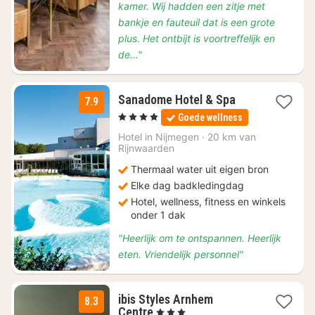
kamer. Wij hadden een zitje met
bankje en fauteuil dat is een grote
plus. Het ontbijt is voortreffelijk en
de..."
1
Sanadome Hotel & Spa
7.9
nacht
, 4 Sterren
Goede wellness
vanaf
€
Hotel in
Nijmegen
·
20 km van
Rijnwaarden
164
Thermaal water uit eigen bron
Elke dag badkledingdag
Hotel, wellness, fitness en winkels
onder 1 dak
"Heerlijk om te ontspannen. Heerlijk
eten. Vriendelijk personnel"
ibis Styles Arnhem
8.3
1
Centre
, 3 Sterren