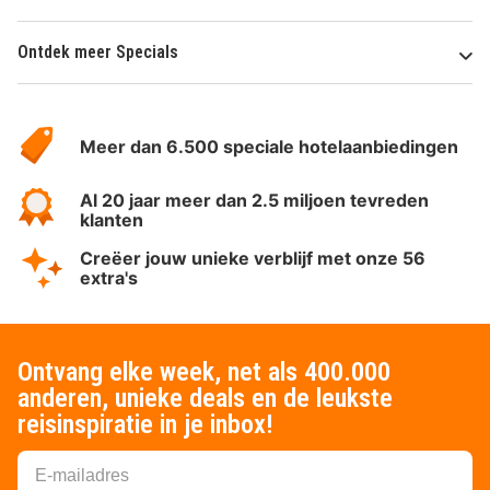
Ontdek meer Specials
Over
HotelSpecials
Meer dan 6.500 speciale hotelaanbiedingen
Al 20 jaar meer dan 2.5 miljoen tevreden
klanten
Creëer jouw unieke verblijf met onze 56
extra's
Ontvang elke week, net als 400.000
anderen, unieke deals en de leukste
reisinspiratie in je inbox!