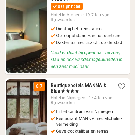
nacht
Design hotel
vanaf
€
Hotel in
Arnhem
·
19.7 km van
Rijnwaarden
129
Dichtbij het treinstation
Op loopafstand van het centrum
Dakterras met uitzicht op de stad
"Lekker dicht bij openbaar vervoer,
stad en ook wandelmogelijkheden in
een zeer mooi park"
Boutiquehotels MANNA &
8.7
1
Blue
, 4 Sterren
nacht
Hotel in
Nijmegen
·
17.4 km van
vanaf
Rijnwaarden
€
In het centrum van Nijmegen
119
Restaurant MANNA met Michelin-
vermelding
Gave cocktailbar en terras