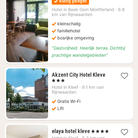
Rustig gelegen
vanaf
€
Hotel in
Beek Gem Montferland
·
6.8
km van Rijnwaarden
145
kleinschalig
familiehotel
bosrijke omgeving
"Gastvrijheid. Heerlijk terras. Dichtbij
prachtige wandelgebieden"
1
Akzent City Hotel Kleve
nacht
, 3 Sterren
vanaf
Hotel in
Kleef
·
9.1 km van
€
Rijnwaarden
116,82
Gratis Wi-Fi
Lift
1
elaya hotel kleve
, 4 Sterren
nacht
Hotel in
Kleef
·
8.3 km van