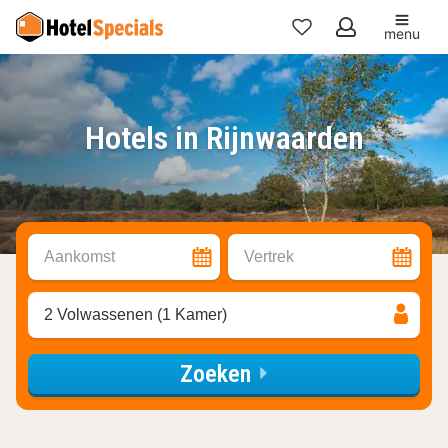
menu
Mijn
favorieten
Hotels in Rijnwaarden
Aankomst
Vertrek
2 Volwassenen (1 Kamer)
Zoeken