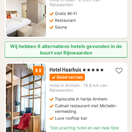
vanaf
Rijnwaarden
€
Gratis Wi-Fi
82,81
Restaurant
Sauna
Wij hebben 6 alternatieve hotels gevonden in de
buurt van Rijnwaarden
1
Hotel Haarhuis
, 5 Sterren
8.8
nacht
Geniet van luxe
vanaf
€
Hotel in
Arnhem
·
19.8 km van
Rijnwaarden
139
Toplocatie in hartje Arnhem
Culinair restaurant met Michelin-
vermelding
Luxe rooftop bar
"Een prachtig hotel en een hele fijne