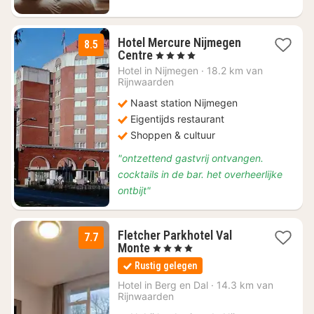
Hotel Mercure Nijmegen
8.5
2
Centre
, 4 Sterren
nachten
Hotel in
Nijmegen
·
18.2 km van
vanaf
Rijnwaarden
€
Naast station Nijmegen
153,10
Eigentijds restaurant
Shoppen & cultuur
"ontzettend gastvrij ontvangen.
cocktails in de bar. het overheerlijke
ontbijt"
Fletcher Parkhotel Val
7.7
2
Monte
, 4 Sterren
nachten
Rustig gelegen
vanaf
€
Hotel in
Berg en Dal
·
14.3 km van
Rijnwaarden
125