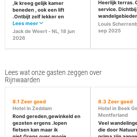
Heerlijk terras.
,ik kreeg gelijk kamer
service. Dichtbi
beneden , ook een lift
wandelgebieden
.Ontbijt zelf lekker en
genoeg.
Lees meer
Louis Scherrenb
sep 2025
Jack de Weert ‐ NL, 18 jun
2026
Lees wat onze gasten zeggen over
Rijnwaarden
uit
uit
8.1
Zeer goed
8.3
Zeer goed
10
10
Hotel in Zeddam
Hotel in Beek 
,
,
Montferland
Rond gereden,gewinkeld en
gezeten ergens .lopen
Veel wandeling
fietsen kan maar ik
die door Natu
niet.Grens over mooie
prima zijn aang