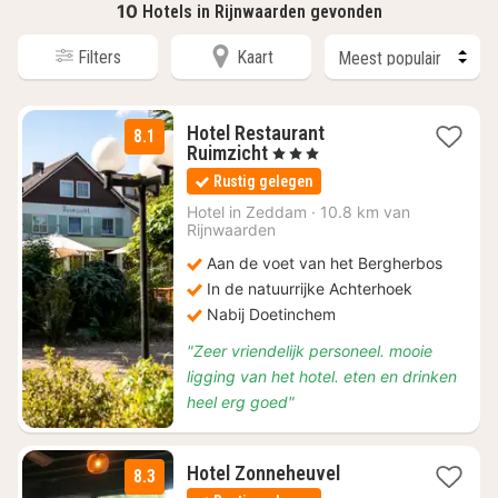
10
Hotels in Rijnwaarden gevonden
Filters
Kaart
Hotel Restaurant
8.1
1
Ruimzicht
, 3 Sterren
nacht
Rustig gelegen
vanaf
€
Hotel in
Zeddam
·
10.8 km van
Rijnwaarden
109
Aan de voet van het Bergherbos
In de natuurrijke Achterhoek
Nabij Doetinchem
"Zeer vriendelijk personeel. mooie
ligging van het hotel. eten en drinken
heel erg goed"
1
Hotel Zonneheuvel
8.3
nacht