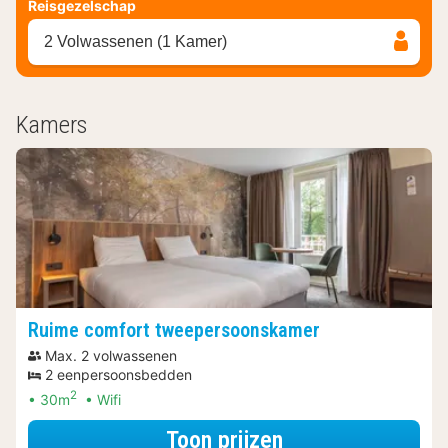
Reisgezelschap
2 Volwassenen (1 Kamer)
Kamers
Ruime comfort tweepersoonskamer
Max. 2 volwassenen
2 eenpersoonsbedden
2
30m
Wifi
voor Upgrade Spe
Toon prijzen