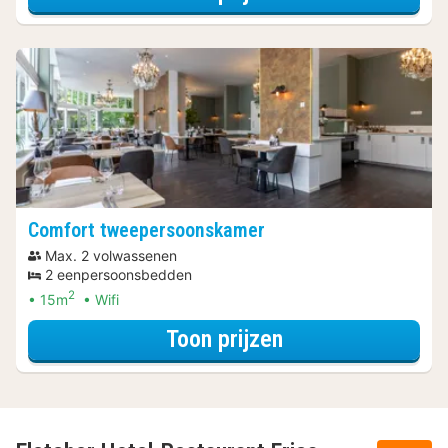
Comfort tweepersoonskamer
Max. 2 volwassenen
2 eenpersoonsbedden
2
15m
Wifi
voor Diner Specia
Toon prijzen