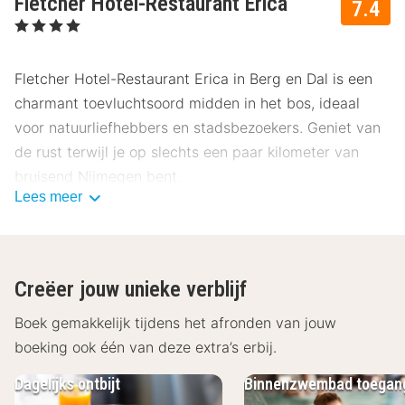
Fletcher Hotel-Restaurant Erica
7.4
, 4 Sterren
Fletcher Hotel-Restaurant Erica in Berg en Dal is een
charmant toevluchtsoord midden in het bos, ideaal
voor natuurliefhebbers en stadsbezoekers. Geniet van
de rust terwijl je op slechts een paar kilometer van
bruisend Nijmegen bent.
Lees meer
Ligging Fletcher Hotel-Restaurant Erica
De ligging van Fletcher Hotel-Restaurant Erica is
perfect voor zowel natuurliefhebbers als
Creëer jouw unieke verblijf
stadsverkenners. Met een prachtige bosrijke omgeving
en een korte afstand tot Nijmegen biedt dit hotel het
Boek gemakkelijk tijdens het afronden van jouw
beste van beide werelden. Nabijgelegen
boeking ook één van deze extra’s erbij.
bezienswaardigheden zijn onder andere:
Dagelijks ontbijt
Binnenzwembad toegan