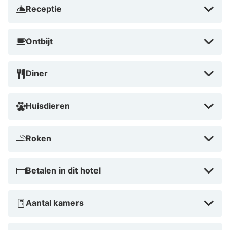
Receptie
nabijheid tot de stad, biedt het hotel een unieke
ervaring. Boek nu om te genieten van de perfecte
Ontbijt
combinatie van rust en avontuur!
Diner
Huisdieren
Roken
Betalen in dit hotel
Aantal kamers