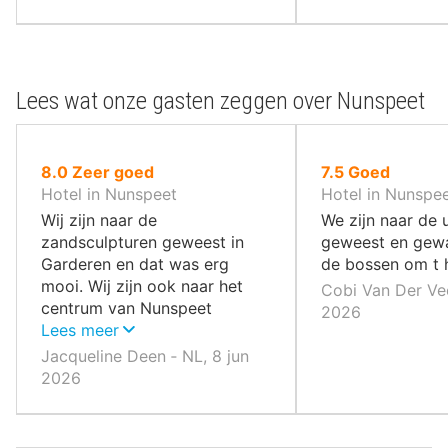
Lees wat onze gasten zeggen over Nunspeet
uit
uit
8.0
Zeer goed
7.5
Goed
10
10
Hotel in Nunspeet
Hotel in Nunspe
,
,
Wij zijn naar de
We zijn naar de u
zandsculpturen geweest in
geweest en gew
Garderen en dat was erg
de bossen om t 
mooi. Wij zijn ook naar het
Cobi Van Der Vee
centrum van Nunspeet
2026
geweest wat nog geen 10
Lees meer
minuten lopen verwijderd is
Jacqueline Deen ‐ NL, 8 jun
van het hotel. was niet super
2026
groot maar wel gezellig