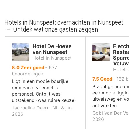
Hotels in Nunspeet: overnachten in Nunspeet
– Ontdek wat onze gasten zeggen
Hotel De Hoeve
Fletch
van Nunspeet
Resta
Sparr
Hotel in Nunspeet
Veluw
uit
8.0
Zeer goed
‐
637
Hotel 
10
beoordelingen
uit
7.5
Goed
‐
162
b
,
Ligt in een mooie bosrijke
10
Prachtige acco
omgeving, vriendelijk
,
een mooie liggin
personeel. Ontbijt was
uitvalsweg en v
uitstekend (was ruime keuze)
activiteiten
Jacqueline Deen ‐ NL, 8 jun
Cobi Van Der Vee
2026
2026