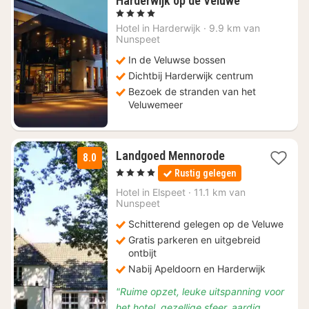
Harderwijk op de Veluwe
nachten
, 4 Sterren
vanaf
Hotel in
Harderwijk
·
9.9 km van
€
Nunspeet
134,81
In de Veluwse bossen
Dichtbij Harderwijk centrum
Bezoek de stranden van het
Veluwemeer
1
Landgoed Mennorode
8.0
nacht
, 4 Sterren
Rustig gelegen
vanaf
€
Hotel in
Elspeet
·
11.1 km van
Nunspeet
79
Schitterend gelegen op de Veluwe
Gratis parkeren en uitgebreid
ontbijt
Nabij Apeldoorn en Harderwijk
"Ruime opzet, leuke uitspanning voor
het hotel, gezellige sfeer, aardig