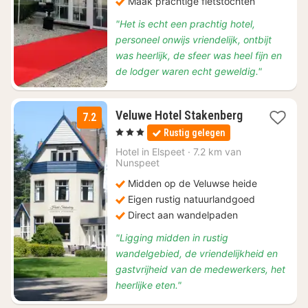
Maak prachtige fietstochten
"Het is echt een prachtig hotel,
personeel onwijs vriendelijk, ontbijt
was heerlijk, de sfeer was heel fijn en
de lodger waren echt geweldig."
Veluwe Hotel Stakenberg
7.2
1
, 3 Sterren
Rustig gelegen
nacht
vanaf
Hotel in
Elspeet
·
7.2 km van
€
Nunspeet
115
Midden op de Veluwse heide
Eigen rustig natuurlandgoed
Direct aan wandelpaden
"Ligging midden in rustig
wandelgebied, de vriendelijkheid en
gastvrijheid van de medewerkers, het
heerlijke eten."