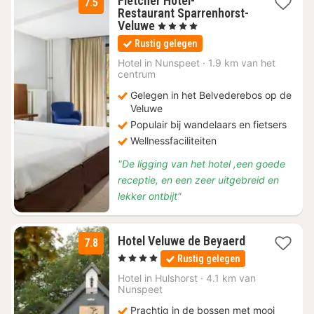
Fletcher Hotel-
7.5
Restaurant Sparrenhorst-
1
Veluwe
, 4 Sterren
nacht
Rustig gelegen
vanaf
€
Hotel in
Nunspeet
·
1.9 km van het
centrum
85
Gelegen in het Belvederebos op de
Veluwe
Populair bij wandelaars en fietsers
Wellnessfaciliteiten
"De ligging van het hotel ,een goede
receptie, en een zeer uitgebreid en
lekker ontbijt"
1
Hotel Veluwe de Beyaerd
7.8
nacht
, 4 Sterren
Rustig gelegen
vanaf
€
Hotel in
Hulshorst
·
4.1 km van
Nunspeet
89
Prachtig in de bossen met mooi