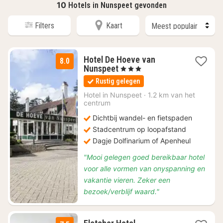
10
Hotels in Nunspeet gevonden
Filters
Kaart
Hotel De Hoeve van
8.0
1
Nunspeet
, 3 Sterren
nacht
Rustig gelegen
vanaf
€
Hotel in
Nunspeet
·
1.2 km van het
centrum
75
Dichtbij wandel- en fietspaden
Stadcentrum op loopafstand
Dagje Dolfinarium of Apenheul
"Mooi gelegen goed bereikbaar hotel
voor alle vormen van onyspanning en
vakantie vieren. Zeker een
bezoek/verblijf waard."