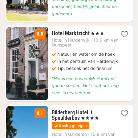
personeel, heerlijk gelunched en
gedineerd"
1
Hotel Marktzicht
, 3 Sterren
8.0
nacht
Hotel in
Harderwijk
·
10.6 km van
vanaf
Nunspeet
€
Natuur en water om de hoek
99
In het centrum van Harderwijk
Tip: bezoek het dolfinarium
"Het is een vriendelijk Hotel met
goede service. Het staat ook nog
eens in het centrum."
Bilderberg Hotel 't
8.1
1
Speulderbos
, 4 Sterren
nacht
Rustig gelegen
vanaf
€
Hotel in
Garderen
·
15.8 km van