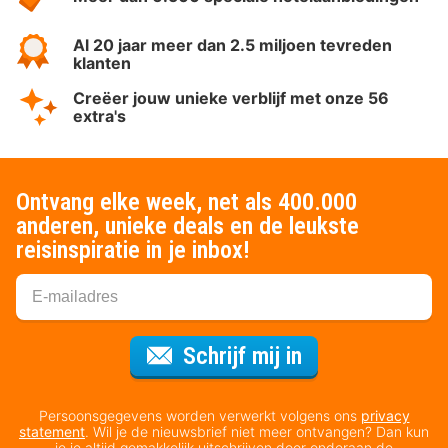
Al 20 jaar meer dan 2.5 miljoen tevreden
klanten
Creëer jouw unieke verblijf met onze 56
extra's
Ontvang elke week, net als 400.000
anderen, unieke deals en de leukste
reisinspiratie in je inbox!
Voor de nieuws
Schrijf mij in
Persoonsgegevens worden verwerkt volgens ons
privacy
statement
. Wil je de nieuwsbrief niet meer ontvangen? Dan kun
je je altijd gemakkelijk uitschrijven door onderaan de