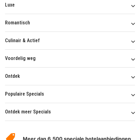
Luxe
Romantisch
Culinair & Actief
Voordelig weg
Ontdek
Populaire Specials
Ontdek meer Specials
Over
HotelSpecials
Meer dan 6.500 speciale hotelaanbiedingen