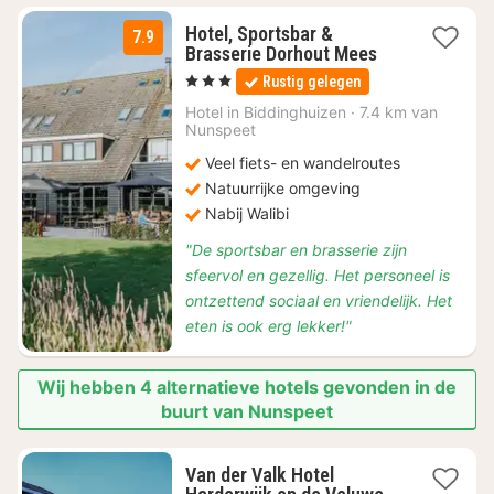
Hotel, Sportsbar &
7.9
1
Brasserie Dorhout Mees
nacht
, 3 Sterren
Rustig gelegen
vanaf
€
Hotel in
Biddinghuizen
·
7.4 km van
Nunspeet
80
Veel fiets- en wandelroutes
Natuurrijke omgeving
Nabij Walibi
"De sportsbar en brasserie zijn
sfeervol en gezellig. Het personeel is
ontzettend sociaal en vriendelijk. Het
eten is ook erg lekker!"
Wij hebben 4 alternatieve hotels gevonden in de
buurt van Nunspeet
Van der Valk Hotel
2