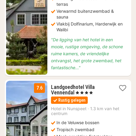
terras
Verwarmd buitenzwembad &
sauna
Vlakbij Dolfinarium, Harderwijk en
Walibi
"De ligging van het hotel in een
mooie, rustige omgeving, de schone
ruime kamers, de vriendelijke
ontvangst, het grote zwembad, het
fantastische..."
Landgoedhotel Villa
7.6
1
Vennendal
, 4 Sterren
nacht
Rustig gelegen
vanaf
€
Hotel in
Nunspeet
·
1.3 km van het
centrum
115
In de Veluwse bossen
Tropisch zwembad