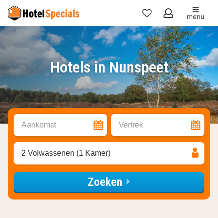
menu
Mijn
favorieten
Hotels in Nunspeet
Aankomst
Vertrek
2 Volwassenen (1 Kamer)
Zoeken