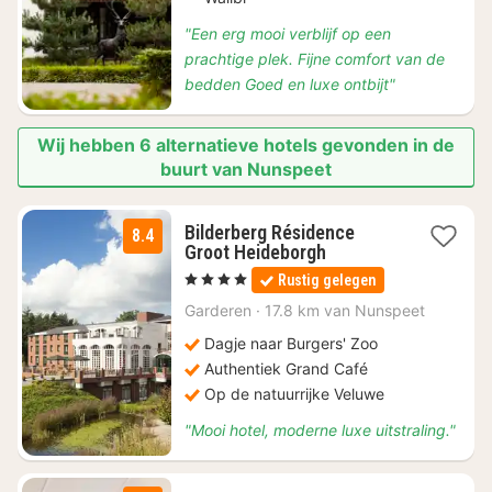
"Een erg mooi verblijf op een
prachtige plek. Fijne comfort van de
bedden Goed en luxe ontbijt"
Wij hebben 6 alternatieve hotels gevonden in de
buurt van Nunspeet
Bilderberg Résidence
8.4
1
Groot Heideborgh
nacht
, 4 Sterren
Rustig gelegen
vanaf
€
Garderen
·
17.8 km van Nunspeet
80,10
Dagje naar Burgers' Zoo
Authentiek Grand Café
Op de natuurrijke Veluwe
"Mooi hotel, moderne luxe uitstraling."