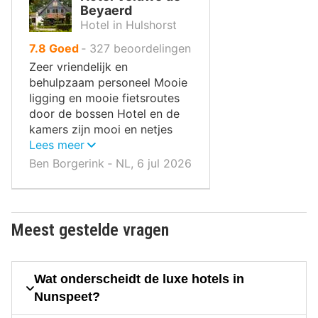
Beyaerd
Hotel in Hulshorst
uit
7.8
Goed
‐
327
beoordelingen
10
Zeer vriendelijk en
,
behulpzaam personeel Mooie
ligging en mooie fietsroutes
door de bossen Hotel en de
kamers zijn mooi en netjes
ingericht
Lees meer
Ben Borgerink ‐ NL, 6 jul 2026
Meest gestelde vragen
Wat onderscheidt de luxe hotels in
Nunspeet?