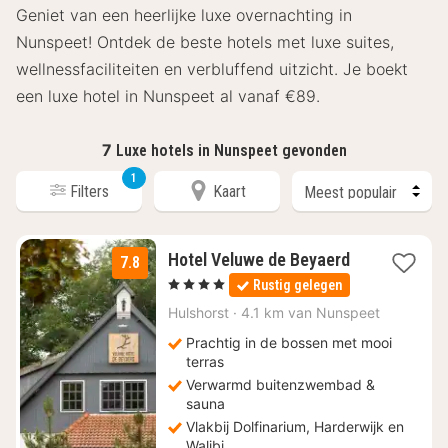
Geniet van een heerlijke luxe overnachting in
Nunspeet! Ontdek de beste hotels met luxe suites,
wellnessfaciliteiten en verbluffend uitzicht. Je boekt
een luxe hotel in Nunspeet al vanaf €89.
7
Luxe hotels in Nunspeet gevonden
1
Filters
Kaart
1
Hotel Veluwe de Beyaerd
7.8
nacht
, 4 Sterren
Rustig gelegen
vanaf
€
Hulshorst
·
4.1 km van Nunspeet
89
Prachtig in de bossen met mooi
terras
Verwarmd buitenzwembad &
sauna
Vlakbij Dolfinarium, Harderwijk en
Walibi