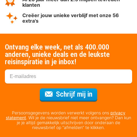
klanten
Creëer jouw unieke verblijf met onze 56
extra's
Ontvang elke week, net als 400.000
anderen, unieke deals en de leukste
reisinspiratie in je inbox!
Voor de nieuws
Schrijf mij in
Persoonsgegevens worden verwerkt volgens ons
privacy
statement
. Wil je de nieuwsbrief niet meer ontvangen? Dan kun
je je altijd gemakkelijk uitschrijven door onderaan de
nieuwsbrief op “afmelden” te klikken.