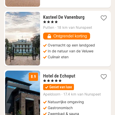
1
Kasteel De Vanenburg
nacht
, 4 Sterren
vanaf
Putten
·
18 km van Nunspeet
€
77,35
Ontgrendel korting
Overnacht op een landgoed
In de natuur van de Veluwe
Culinair eten
1
Hotel de Echoput
8.9
nacht
, 5 Sterren
vanaf
Geniet van luxe
€
228,85
Apeldoorn
·
17.4 km van Nunspeet
Natuurrijke omgeving
Gastronomisch
Zwembad & sauna