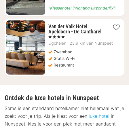
"Klassehotel inrichting uitzonderlijk"
Van der Valk Hotel
1
Apeldoorn - De Cantharel
nacht
, 4 Sterren
vanaf
Ugchelen
·
23.9 km van Nunspeet
€
109,03
Zwembad
Gratis Wi-Fi
Restaurant
Ontdek de luxe hotels in Nunspeet
Soms is een standaard hotelkamer niet helemaal wat je
zoekt voor je trip. Als je kiest voor een
luxe hotel
in
Nunspeet, kies je voor een plek met meer aandacht