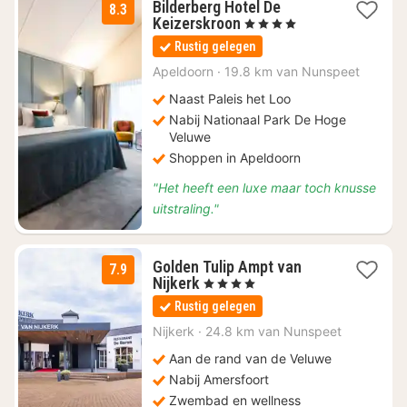
Bilderberg Hotel De
8.3
1
Keizerskroon
, 4 Sterren
nacht
Rustig gelegen
vanaf
€
Apeldoorn
·
19.8 km van Nunspeet
107
Naast Paleis het Loo
Nabij Nationaal Park De Hoge
Veluwe
Shoppen in Apeldoorn
"Het heeft een luxe maar toch knusse
uitstraling."
Golden Tulip Ampt van
7.9
1
Nijkerk
, 4 Sterren
nacht
Rustig gelegen
vanaf
€
Nijkerk
·
24.8 km van Nunspeet
112
Aan de rand van de Veluwe
Nabij Amersfoort
Zwembad en wellness