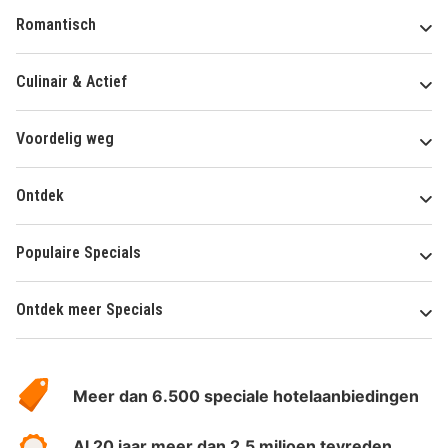
Romantisch
Culinair & Actief
Voordelig weg
Ontdek
Populaire Specials
Ontdek meer Specials
Over
HotelSpecials
Meer dan 6.500 speciale hotelaanbiedingen
Al 20 jaar meer dan 2.5 miljoen tevreden