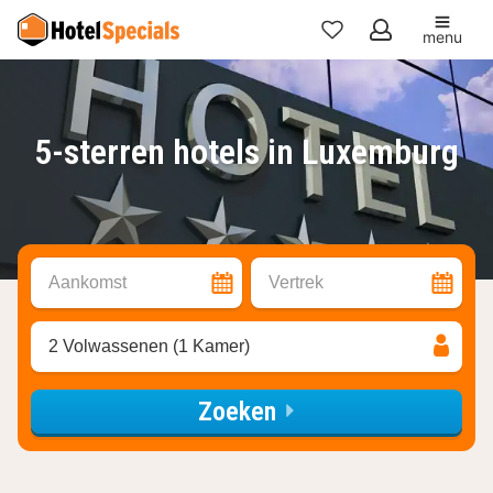
menu
Mijn
favorieten
5-sterren hotels in Luxemburg
Aankomst
Vertrek
2 Volwassenen (1 Kamer)
Zoeken