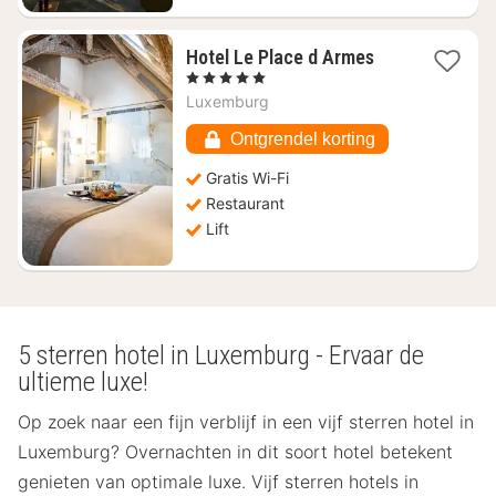
1
Hotel Le Place d Armes
nacht
, 5 Sterren
vanaf
Luxemburg
€
270,06
Ontgrendel korting
Gratis Wi-Fi
Restaurant
Lift
5 sterren hotel in Luxemburg - Ervaar de
ultieme luxe!
Op zoek naar een fijn verblijf in een vijf sterren hotel in
Luxemburg? Overnachten in dit soort hotel betekent
genieten van optimale luxe. Vijf sterren hotels in