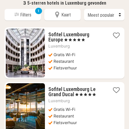
3
5-sterren hotels in Luxemburg gevonden
1
Filters
Kaart
Sofitel Luxembourg
1
Europe
, 5 Sterren
nacht
Luxemburg
vanaf
€
Gratis Wi-Fi
202,72
Restaurant
Fietsverhuur
Sofitel Luxembourg Le
1
Grand Ducal
, 5 Sterren
nacht
Luxemburg
vanaf
€
Gratis Wi-Fi
212,33
Restaurant
Fietsverhuur