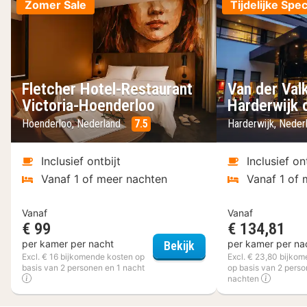
Zomer Sale
Tijdelijke Spec
Fletcher Hotel-Restaurant
Van der Val
Victoria-Hoenderloo
Harderwijk 
Hoenderloo, Nederland
7.5
Harderwijk, Neder
Inclusief ontbijt
Inclusief on
Vanaf 1 of meer nachten
Vanaf 1 of 
Vanaf
Vanaf
€ 99
€ 134,81
Fletcher Hotel-Restau
per kamer per nacht
per kamer per na
Bekijk
Excl. € 16 bijkomende kosten op
Excl. € 23,80 bijko
basis van 2 personen en 1 nacht
op basis van 2 perso
nachten