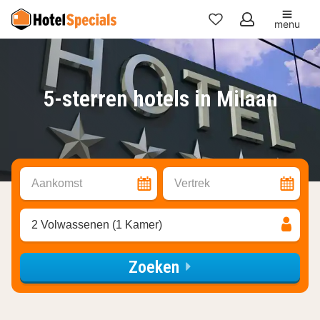
menu
Mijn
favorieten
5-sterren hotels in Milaan
Aankomst
Vertrek
2 Volwassenen (1 Kamer)
Zoeken