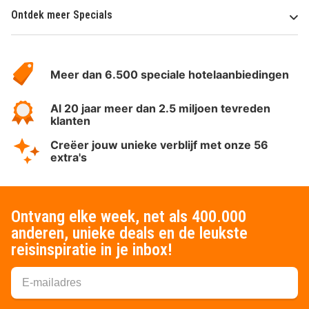
Ontdek meer Specials
Over
HotelSpecials
Meer dan 6.500 speciale hotelaanbiedingen
Al 20 jaar meer dan 2.5 miljoen tevreden
klanten
Creëer jouw unieke verblijf met onze 56
extra's
Ontvang elke week, net als 400.000
anderen, unieke deals en de leukste
reisinspiratie in je inbox!