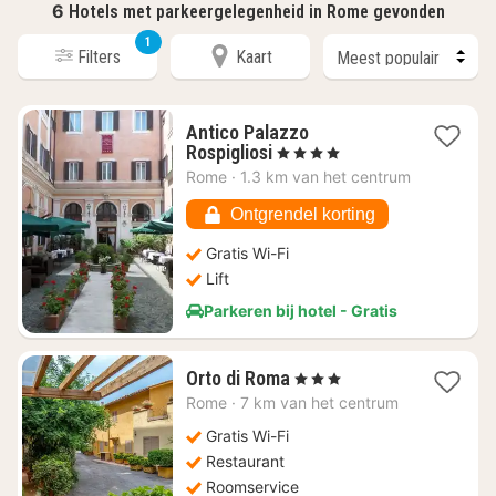
6
Hotels met parkeergelegenheid in Rome gevonden
1
Filters
Kaart
Antico Palazzo
1
Rospigliosi
, 4 Sterren
nacht
Rome
·
1.3 km van het centrum
vanaf
€
Ontgrendel korting
73,60
Gratis Wi-Fi
Lift
Parkeren bij hotel - Gratis
1
Orto di Roma
, 3 Sterren
nacht
Rome
·
7 km van het centrum
vanaf
€
Gratis Wi-Fi
100
Restaurant
Roomservice