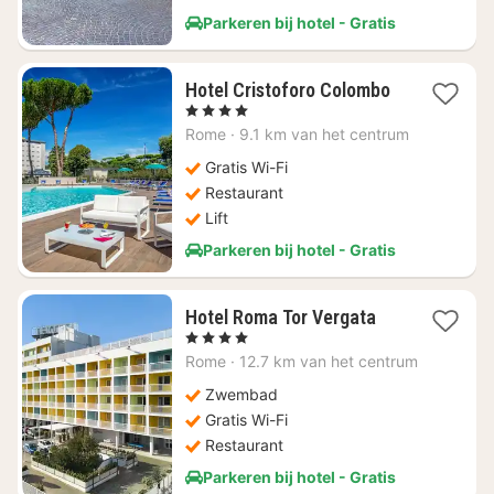
Parkeren bij hotel - Gratis
Hotel Cristoforo Colombo
1
, 4 Sterren
nacht
Rome
·
9.1 km van het centrum
vanaf
€
Gratis Wi-Fi
77,88
Restaurant
Lift
Parkeren bij hotel - Gratis
1
Hotel Roma Tor Vergata
nacht
, 4 Sterren
vanaf
Rome
·
12.7 km van het centrum
€
60,60
Zwembad
Gratis Wi-Fi
Restaurant
Parkeren bij hotel - Gratis