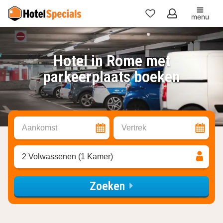
menu
Mijn
favorieten
Hotel in Rome met
parkeerplaats boeken
Aankomst
Vertrek
2 Volwassenen (1 Kamer)
Zoeken