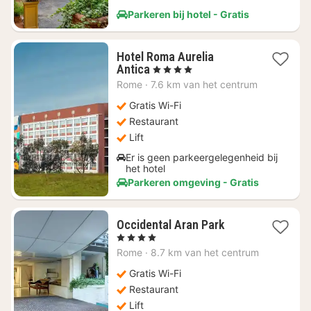
Parkeren bij hotel - Gratis
Hotel Roma Aurelia
1
Antica
, 4 Sterren
nacht
Rome
·
7.6 km van het centrum
vanaf
€
Gratis Wi-Fi
53,73
Restaurant
Lift
Er is geen parkeergelegenheid bij
het hotel
Parkeren omgeving - Gratis
1
Occidental Aran Park
nacht
, 4 Sterren
vanaf
Rome
·
8.7 km van het centrum
€
47,76
Gratis Wi-Fi
Restaurant
Lift