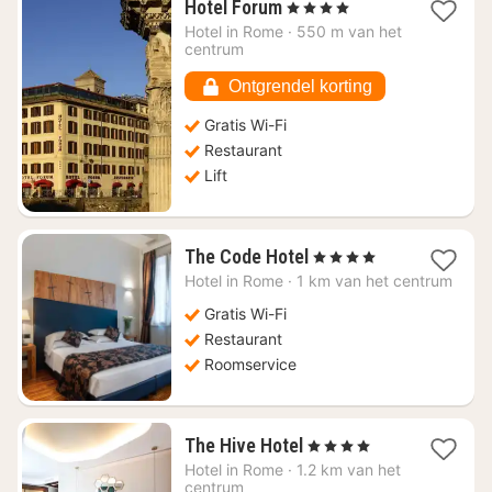
1
Hotel Forum
, 4 Sterren
nacht
Hotel in
Rome
·
550 m van het
vanaf
centrum
€
159,18
Ontgrendel korting
Gratis Wi-Fi
Restaurant
Lift
1
The Code Hotel
, 4 Sterren
nacht
Hotel in
Rome
·
1 km van het centrum
vanaf
€
Gratis Wi-Fi
139,97
Restaurant
Roomservice
1
The Hive Hotel
, 4 Sterren
nacht
Hotel in
Rome
·
1.2 km van het
vanaf
centrum