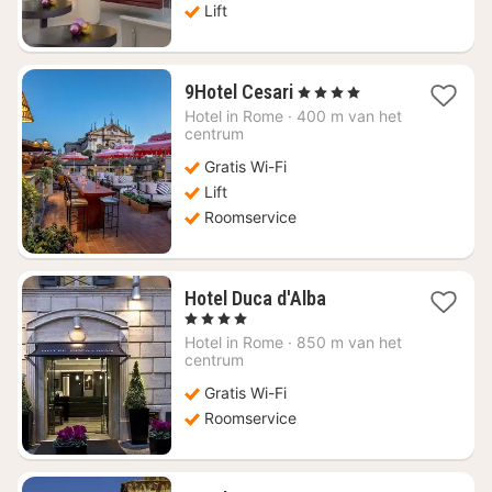
Lift
1
9Hotel Cesari
, 4 Sterren
nacht
Hotel in
Rome
·
400 m van het
vanaf
centrum
€
Gratis Wi-Fi
185,72
Lift
Roomservice
1
Hotel Duca d'Alba
nacht
, 4 Sterren
vanaf
Hotel in
Rome
·
850 m van het
€
centrum
112,73
Gratis Wi-Fi
Roomservice