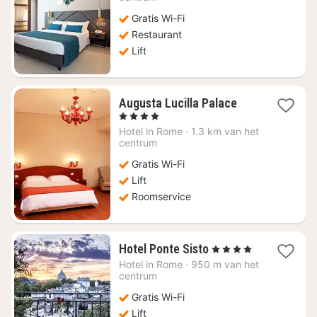
€
Gratis Wi-Fi
110,10
Restaurant
Lift
1
Augusta Lucilla Palace
nacht
, 4 Sterren
vanaf
Hotel in
Rome
·
1.3 km van het
€
centrum
80,68
Gratis Wi-Fi
Lift
Roomservice
1
Hotel Ponte Sisto
, 4 Sterren
nacht
Hotel in
Rome
·
950 m van het
vanaf
centrum
€
Gratis Wi-Fi
176,91
Lift