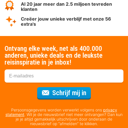
Al 20 jaar meer dan 2.5 miljoen tevreden
klanten
Creëer jouw unieke verblijf met onze 56
extra's
Ontvang elke week, net als 400.000
anderen, unieke deals en de leukste
reisinspiratie in je inbox!
Voor de nieuws
Schrijf mij in
Persoonsgegevens worden verwerkt volgens ons
privacy
statement
. Wil je de nieuwsbrief niet meer ontvangen? Dan kun
je je altijd gemakkelijk uitschrijven door onderaan de
nieuwsbrief op “afmelden” te klikken.