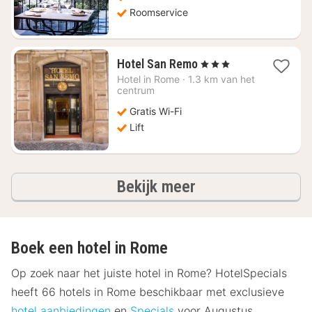
Roomservice
1
Hotel San Remo
, 3 Sterren
nacht
Hotel in
Rome
·
1.3 km van het
vanaf
centrum
€
Gratis Wi-Fi
95,44
Lift
hotels
Bekijk meer
Boek een hotel in Rome
Op zoek naar het juiste hotel in Rome? HotelSpecials
heeft 66 hotels in Rome beschikbaar met exclusieve
hotel aanbiedingen
en
Specials
voor Augustus,