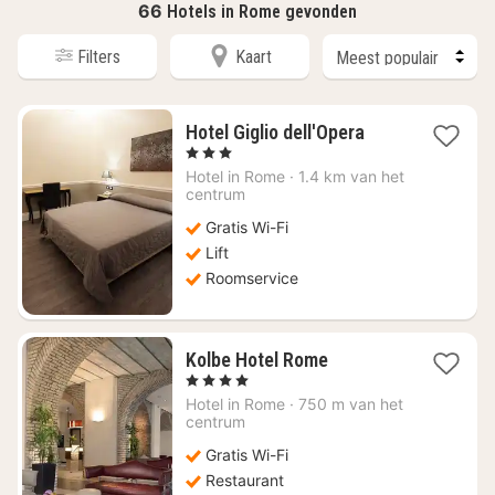
66
Hotels in Rome gevonden
Filters
Kaart
1
Hotel Giglio dell'Opera
nacht
, 3 Sterren
vanaf
Hotel in
Rome
·
1.4 km van het
€
centrum
48,80
Gratis Wi-Fi
Lift
Roomservice
1
Kolbe Hotel Rome
nacht
, 4 Sterren
vanaf
Hotel in
Rome
·
750 m van het
€
centrum
173,13
Gratis Wi-Fi
Restaurant