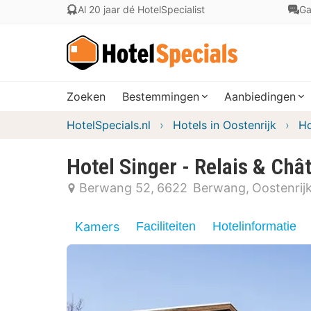
Al 20 jaar dé HotelSpecialist
Ga
Zoeken
Bestemmingen
Aanbiedingen
HotelSpecials.nl
Hotels in Oostenrijk
Ho
Hotel Singer - Relais & Châ
Berwang 52
6622
Berwang
Oostenrij
Kamers
Faciliteiten
Hotelinformatie