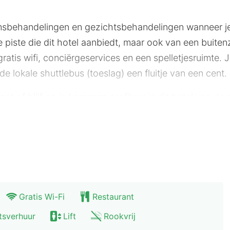
sbehandelingen en gezichtsbehandelingen wanneer je 
de piste die dit hotel aanbiedt, maar ook van een bu
ratis wifi, conciërgeservices en een spelletjesruimte. 
 lokale shuttlebus (toeslag) een fluitje van een cent.
ant of blijf op je kamer en profiteer in dit hotel van d
f een poolbar. Dagelijks kun je van 07.30 uur tot 10.30 
een officiële sterrenclassificatie toe. Deze accommodat
 stomerij/wasserijservice, meertalig personeel en een
eservice van/naar de luchthaven en ter plaatse heb je 
Gratis Wi-Fi
Restaurant
tsverhuur
Lift
Rookvrij
 kamers. Er is gratis wifi op de kamer als je op het int