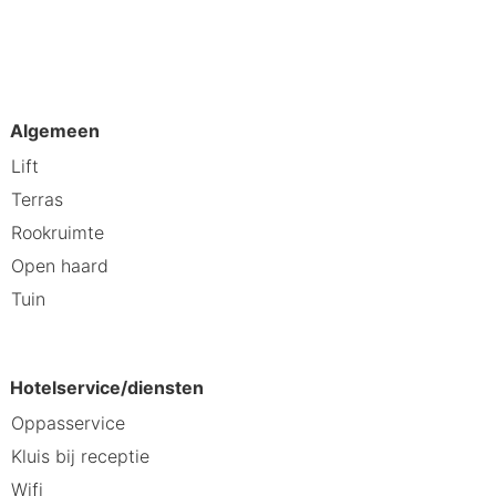
oren een telefoon, net zoals een
 - 0,1 km Sun-Jet - 0,7 km Brauni -
Algemeen
Almkopf-skilift - 5,1 km Heiterwanger
Lift
bigstein-kabelbaan - 13,2 km EUB
Terras
n) - 84,1 km Internationale
Rookruimte
ger - Relais & Châteaux is
Open haard
Tuin
ift en Sonnalmlift. Dit hotel in een
Hotelservice/diensten
Oppasservice
Kluis bij receptie
Wifi