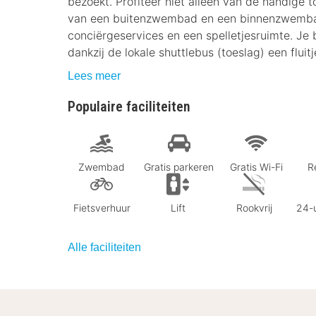
bezoekt. Profiteer niet alleen van de handige t
van een buitenzwembad en een binnenzwembad. 
conciërgeservices en een spelletjesruimte. J
dankzij de lokale shuttlebus (toeslag) een fluit
Lees meer
Populaire faciliteiten
Zwembad
Gratis parkeren
Gratis Wi-Fi
R
Fietsverhuur
Lift
Rookvrij
24-u
Alle faciliteiten