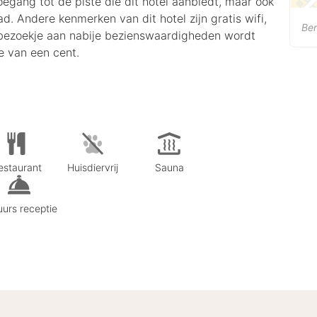
oegang tot de piste die dit hotel aanbiedt, maar ook
Andere kenmerken van dit hotel zijn gratis wifi,
Be
e bezoekje aan nabije bezienswaardigheden wordt
je van een cent.
estaurant
Huisdiervrij
Sauna
urs receptie