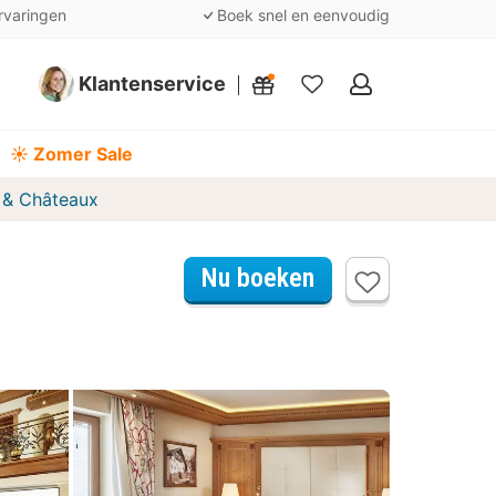
rvaringen
Boek snel en eenvoudig
Klantenservice
Mijn
favorieten
☀️ Zomer Sale
s & Châteaux
Nu boeken