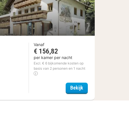
Volgende foto
Vanaf
€ 156,82
per kamer per nacht
n
Excl. € 6 bijkomende kosten op
basis van 2 personen en 1 nacht
Gasthof Salzstadl
Bekijk