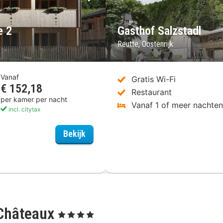
Volgende foto
Vorige foto
e 2
Gasthof Salzstadl
Reutte, Oostenrijk
Vanaf
Gratis Wi-Fi
€ 152,18
Restaurant
per kamer per nacht
Vanaf 1 of meer nachte
incl. citytax
Burgenwelt Ehrenberg Dependance 2
Bekijk
 Châteaux
, 4 Sterren