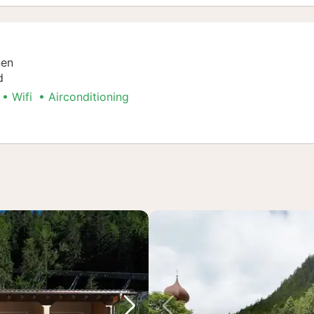
nen
d
Wifi
Airconditioning