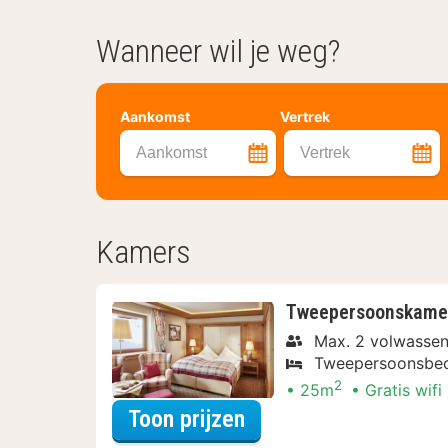
Wanneer wil je weg?
Aankomst
Vertrek
Aankomst
Vertrek
Kamers
Tweepersoonskamer,
Max. 2 volwasse
Tweepersoonsbe
2
25m
Gratis wifi
voor Tweepersoonska
Toon prijzen