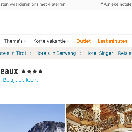
sten waarderen ons met 4 sterren
Unieke hotele
Thema's
Korte vakantie
Outlet
Last minutes
tels in Tirol
Hotels in Berwang
Hotel Singer - Relai
teaux
, 4 Sterren
k
Bekijk op kaart