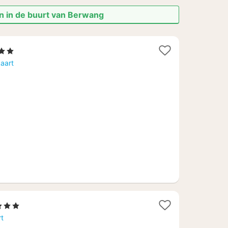
n in de buurt van Berwang
Sterren
cht
aart
naf
41,64
1
3 Sterren
acht
rt