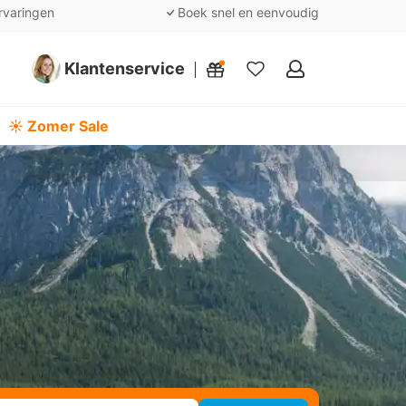
rvaringen
Boek snel en eenvoudig
Klantenservice
Mijn
favorieten
☀️ Zomer Sale