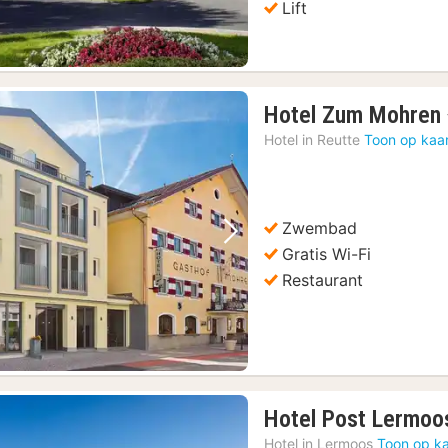
Lift
Hotel Zum Mohren
Hotel in
Reutte
Toon op kaa
Zwembad
Vorige foto
Volgende foto
Gratis Wi-Fi
Restaurant
Hotel Post Lermoo
Hotel in
Lermoos
Toon op ka