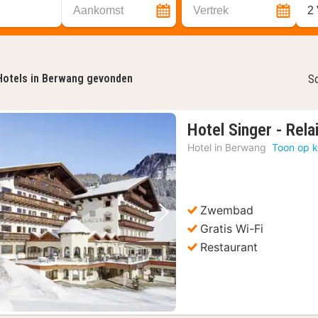
Aankomst
Vertrek
2
Hotels in Berwang gevonden
So
Hotel Singer - Rel
Hotel in
Berwang
Toon op k
Zwembad
Vorige foto
Volgende foto
Gratis Wi-Fi
Restaurant