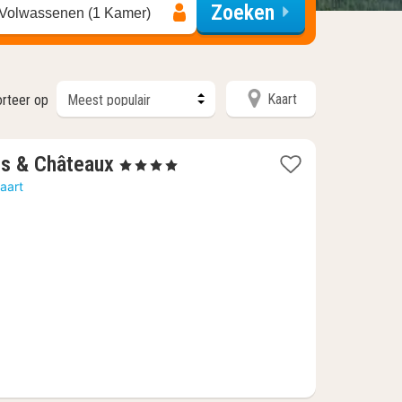
Zoeken
 Volwassenen (1 Kamer)
Kaart
rteer op
1
ais & Châteaux
, 4 Sterren
nacht
aart
vanaf
€
393,94