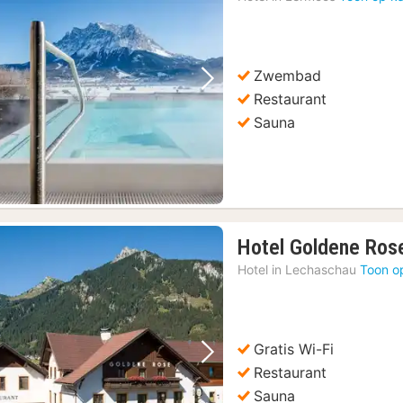
Zwembad
Vorige foto
Volgende foto
Restaurant
Sauna
Hotel Goldene Ros
Hotel in
Lechaschau
Toon o
Gratis Wi-Fi
Vorige foto
Volgende foto
Restaurant
Sauna