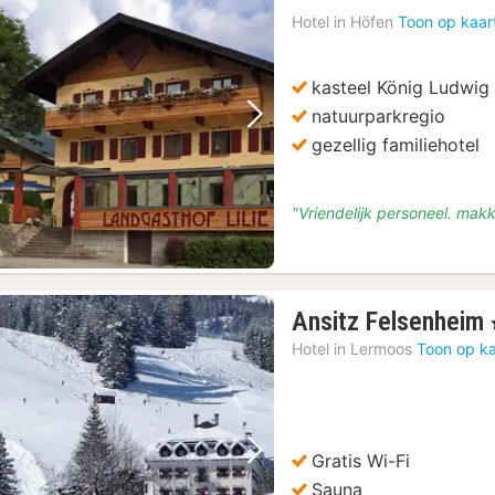
Hotel in
Höfen
Toon op kaar
kasteel König Ludwig 
natuurparkregio
Vorige foto
Volgende foto
gezellig familiehotel
"Vriendelijk personeel. makke
Ansitz Felsenheim
Hotel in
Lermoos
Toon op ka
Gratis Wi-Fi
Vorige foto
Volgende foto
Sauna