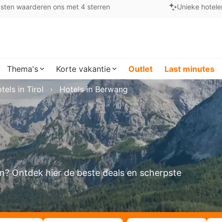
sten waarderen ons met 4 sterren
Unieke hotele
Thema's
Korte vakantie
Outlet
Last minutes
tels in Tirol
Hotels in Berwang
en? Ontdek hier de beste deals en scherpste