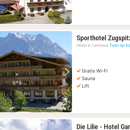
Sporthotel Zugspit
Hotel in
Lermoos
Toon op ka
Gratis Wi-Fi
Vorige foto
Volgende foto
Sauna
Lift
Die Lilie - Hotel Gar