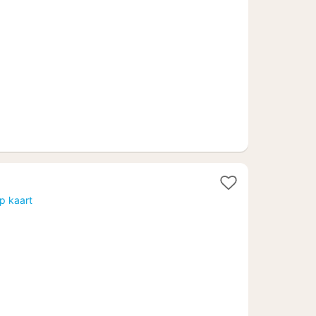
anaf
€
156,82
p kaart