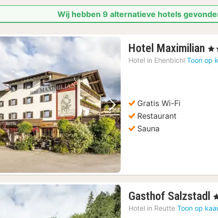
Wij hebben 9 alternatieve hotels gevonde
1
Hotel Maximilian
, 3 
na
Hotel in
Ehenbichl
Toon op k
va
€
1
Gratis Wi-Fi
Vorige foto
Volgende foto
Restaurant
Sauna
Gasthof Salzstadl
, 
n
Hotel in
Reutte
Toon op kaa