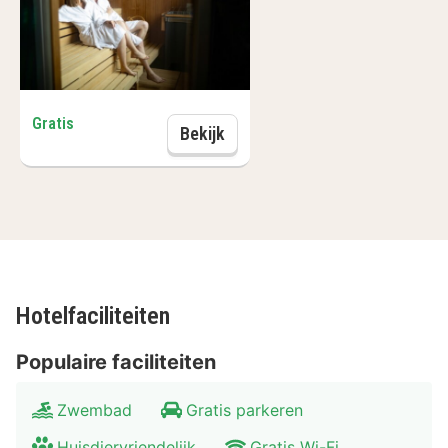
minibar. Elke kamer is uitgerust met een badkamer met
een bad en/of douche en toilet.
Gratis
Sauna dagtoegang
Bekijk
Hotelfaciliteiten
Populaire faciliteiten
Zwembad
Gratis parkeren
Huisdiervriendelijk
Gratis Wi-Fi