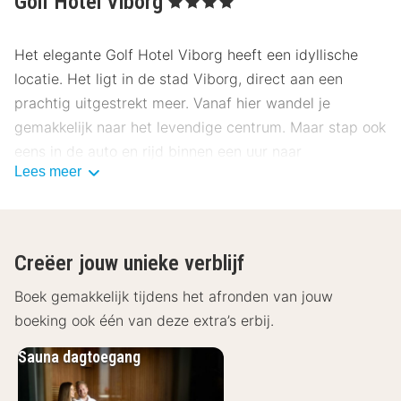
Golf Hotel Viborg
Het elegante Golf Hotel Viborg heeft een idyllische
locatie. Het ligt in de stad Viborg, direct aan een
prachtig uitgestrekt meer. Vanaf hier wandel je
gemakkelijk naar het levendige centrum. Maar stap ook
eens in de auto en rijd binnen een uur naar
Lees meer
attractiepark Legoland!
Het restaurant van Golf Hotel Viborg biedt een
smaakvolle inrichting en een prachtig uitzicht over het
Creëer jouw unieke verblijf
water. Hier geniet je van gastronomische gerechten,
als Deense klassiekers en Franse specialiteiten. In het
Boek gemakkelijk tijdens het afronden van jouw
hotel vind je tevens een overdekt zwembad, een
boeking ook één van deze extra’s erbij.
sauna, een bubbelbad en een zonnebank.
Sauna dagtoegang
De kamers van Golf Hotel Viborg zijn klassiek ingericht
en beschikken over een televisie, gratis Wi-Fi en een