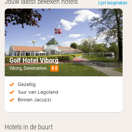
Jouw laatst bekeken hotels
Lijst leegmaken
Golf Hotel Viborg
Viborg
,
Denemarken
0.0
/10
Gezellig
1uur van Legoland
Binnen Jacuzzi
Hotels in de buurt