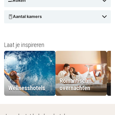
Roken
Aantal kamers
Laat je inspireren
Romantisch
Wellnesshotels
overnachten
L