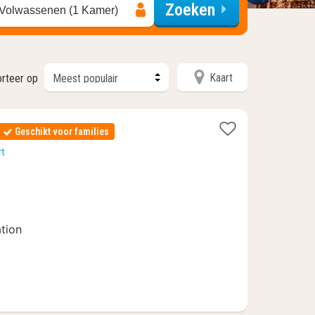
Zoeken
 Volwassenen (1 Kamer)
Kaart
rteer op
Geschikt voor families
rt
0
tion