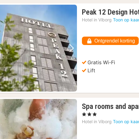
Peak 12 Design Ho
Hotel in
Viborg
Toon op kaa
Ontgrendel korting
Vorige foto
Volgende foto
Gratis Wi-Fi
Lift
Spa rooms and apa
1
, 3 Sterren
nacht
Hotel in
Viborg
Toon op kaa
vanaf
€