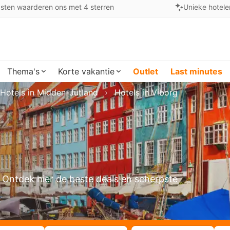
sten waarderen ons met 4 sterren
Unieke hotele
Thema's
Korte vakantie
Outlet
Last minutes
Hotels in Midden-Jutland
Hotels in Viborg
n? Ontdek hier de beste deals en scherpste