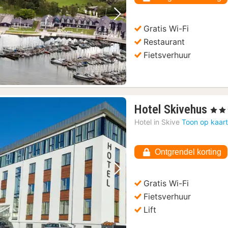
Vorige foto
Volgende foto
Gratis Wi-Fi
Restaurant
Fietsverhuur
1
Hotel Skivehus
, 3 Ste
nac
Hotel in
Skive
Toon op kaar
van
€
Ontgrendel korting
147
Vorige foto
Volgende foto
Gratis Wi-Fi
Fietsverhuur
Lift