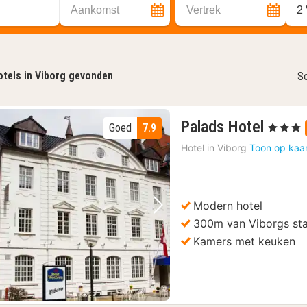
Aankomst
Vertrek
2
tels in Viborg gevonden
So
1
Palads Hotel
Goed
7.9
, 3 Sterren
nacht
Hotel in
Viborg
Toon op kaa
vanaf
€
133,1
Modern hotel
Vorige foto
Volgende foto
300m van Viborgs sta
Kamers met keuken