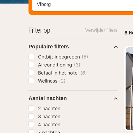
Zoek op hotel, regio of stad
Filter op
Verwijder filters
8
Ho
Populaire filters
Ontbijt inbegrepen
(5)
Airconditioning
(3)
Betaal in het hotel
(6)
Wellness
(2)
Aantal nachten
2 nachten
3 nachten
4 nachten
7 nachten