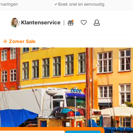
rvaringen
Boek snel en eenvoudig
Klantenservice
Mijn
favorieten
☀️ Zomer Sale