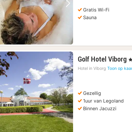
94,87
Vorige foto
Volgende foto
Gratis Wi-Fi
Sauna
1
Golf Hotel Viborg
, 
n
Hotel in
Viborg
Toon op kaa
v
€
1
Gezellig
Vorige foto
Volgende foto
1uur van Legoland
Binnen Jacuzzi