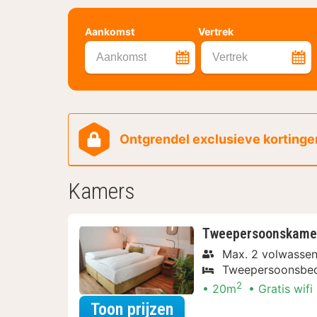
Aankomst
Vertrek
Aankomst
Vertrek
Ontgrendel exclusieve kortingen
Kamers
Tweepersoonskame
Max. 2 volwasse
Tweepersoonsbe
2
20m
Gratis wifi
voor Tweepersoonsk
Toon prijzen