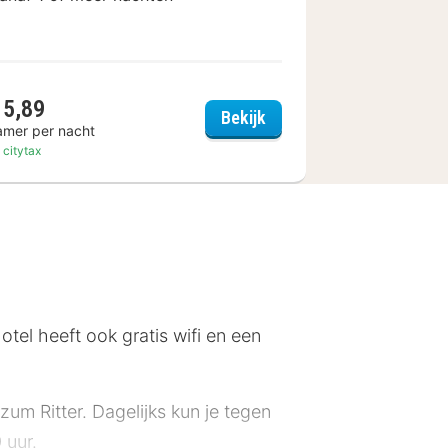
15,89
m Zehntstadl
Hotel & Gasthof Löwen
Bekijk
amer per nacht
. citytax
tel heeft ook gratis wifi en een
um Ritter. Dagelijks kun je tegen
0 uur.