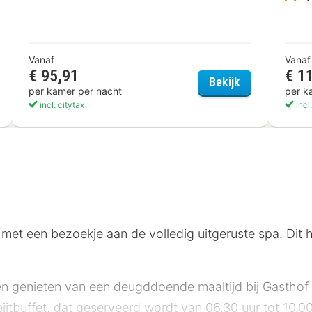
Vanaf
Vanaf
€ 95,91
€ 1
AZA INN Ulm
Hotel Garni A
Bekijk
per kamer per nacht
per k
incl. citytax
incl
met een bezoekje aan de volledig uitgeruste spa. Dit ho
n genieten van een deugddoende maaltijd bij Gasthof z
ijtbuffet, dat geserveerd wordt van 06.30 uur tot 10.0