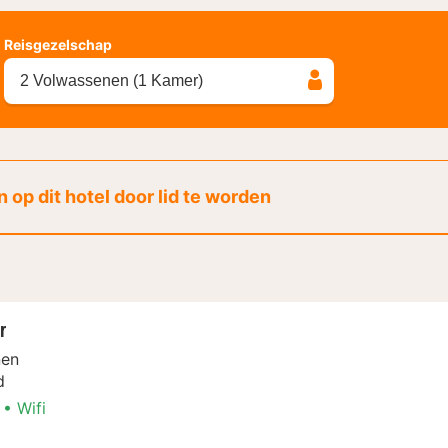
Reisgezelschap
2 Volwassenen (1 Kamer)
 op dit hotel door lid te worden
r
nen
d
Wifi
amer