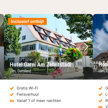
Inclusief ontbijt
lgende foto
Vorige foto
Volgende 
Vo
Hotel Garni Am Zehntstadl
Hot
Ulm, Duitsland
Ulm, D
Gratis Wi-Fi
G
Fietsverhuur
L
Vanaf 1 of meer nachten
R
V