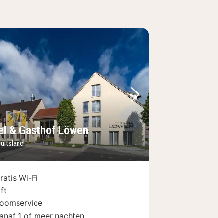
foto
rige foto
Volgende foto
el & Gasthof Löwen
uitsland
ratis Wi-Fi
ift
oomservice
anaf 1 of meer nachten