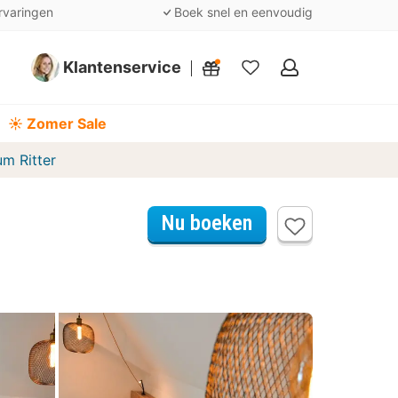
rvaringen
Boek snel en eenvoudig
Klantenservice
Mijn
favorieten
☀️ Zomer Sale
m Ritter
Nu boeken