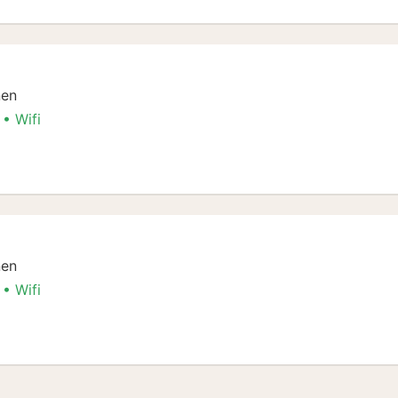
nen
Wifi
mer
nen
Wifi
mer