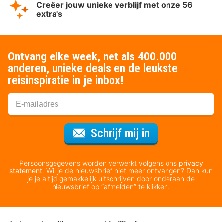
Creëer jouw unieke verblijf met onze 56
extra's
Ontvang elke week, net als 400.000
anderen, unieke deals en de leukste
reisinspiratie in je inbox!
Voor de nieuws
Schrijf mij in
Persoonsgegevens worden verwerkt volgens ons
privacy
statement
. Wil je de nieuwsbrief niet meer ontvangen? Dan kun
je je altijd gemakkelijk uitschrijven door onderaan de
nieuwsbrief op “afmelden” te klikken.