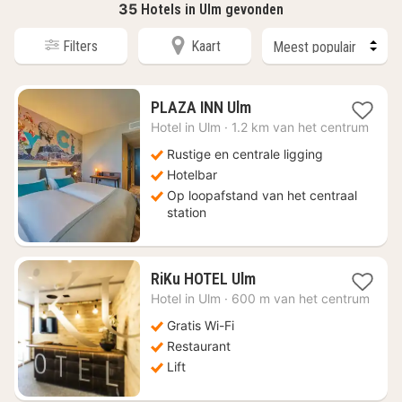
35
Hotels in Ulm gevonden
Filters
Kaart
1
PLAZA INN Ulm
nacht
Hotel in
Ulm
·
1.2 km van het centrum
vanaf
€
Rustige en centrale ligging
84
Hotelbar
Op loopafstand van het centraal
station
1
RiKu HOTEL Ulm
nacht
Hotel in
Ulm
·
600 m van het centrum
vanaf
€
Gratis Wi-Fi
89,36
Restaurant
Lift