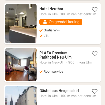
1
Hotel Neuthor
nacht
Hotel in
Ulm
·
100 m van het centrum
vanaf
€
Ontgrendel korting
94,58
Gratis Wi-Fi
Lift
PLAZA Premium
1
Parkhotel Neu-Ulm
nacht
Hotel in
Neu-Ulm
·
900 m van Ulm
vanaf
€
Roomservice
77,31
1
Gästehaus Heigeleshof
nacht
Hotel in
Ulm
·
150 m van het centrum
vanaf
€