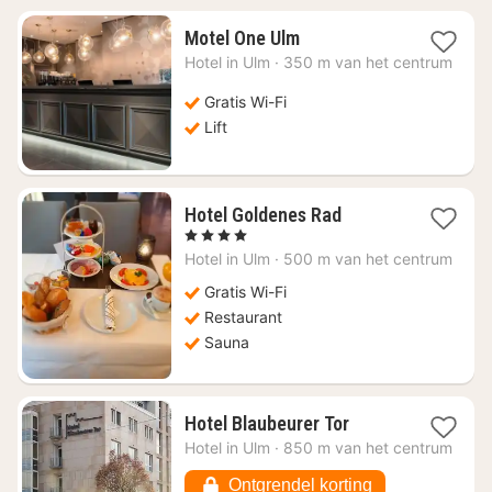
1
Motel One Ulm
nacht
Hotel in
Ulm
·
350 m van het centrum
vanaf
€
Gratis Wi-Fi
86,92
Lift
1
Hotel Goldenes Rad
nacht
, 4 Sterren
vanaf
Hotel in
Ulm
·
500 m van het centrum
€
110,06
Gratis Wi-Fi
Restaurant
Sauna
1
Hotel Blaubeurer Tor
nacht
Hotel in
Ulm
·
850 m van het centrum
vanaf
€
Ontgrendel korting