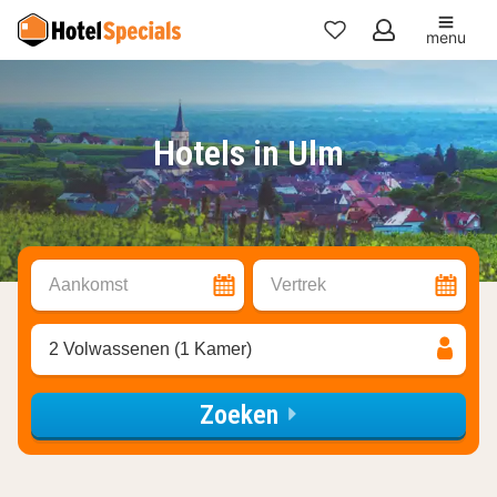
menu
Mijn
favorieten
Hotels in Ulm
Aankomst
Vertrek
2 Volwassenen (1 Kamer)
Zoeken