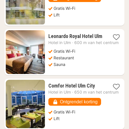
65,79
Gratis Wi-Fi
Lift
1
Leonardo Royal Hotel Ulm
nacht
Hotel in
Ulm
·
600 m van het centrum
vanaf
€
Gratis Wi-Fi
70,09
Restaurant
Sauna
1
Comfor Hotel Ulm City
nacht
Hotel in
Ulm
·
650 m van het centrum
vanaf
€
Ontgrendel korting
88,17
Gratis Wi-Fi
Lift