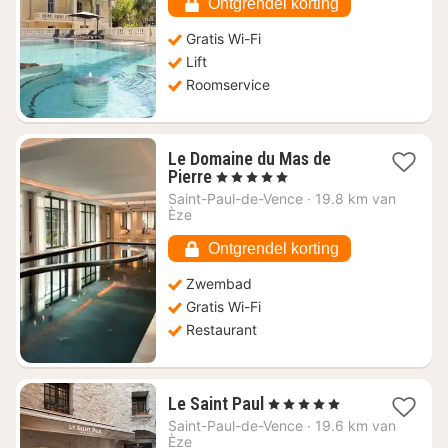
€
Ontgrendel korting
324,05
Gratis Wi-Fi
Lift
Roomservice
Le Domaine du Mas de
1
Pierre
, 5 Sterren
nacht
Saint-Paul-de-Vence
·
19.8 km van
vanaf
Èze
€
648,26
Ontgrendel korting
Zwembad
Gratis Wi-Fi
Restaurant
1
Le Saint Paul
, 5 Sterren
nacht
Saint-Paul-de-Vence
·
19.6 km van
vanaf
Èze