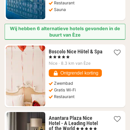
Restaurant
Sauna
Wij hebben 6 alternatieve hotels gevonden in de
buurt van Èze
Boscolo Nice Hôtel & Spa
1
, 5 Sterren
nacht
Nice
·
8.3 km van Èze
vanaf
€
Ontgrendel korting
520
Zwembad
Gratis Wi-Fi
Restaurant
Anantara Plaza Nice
Hotel - A Leading Hotel
1
of the World
, 5 Sterren