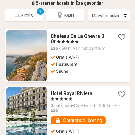
8
5-sterren hotels in Èze gevonden
1
Filters
Kaart
Chateau De La Chevre D
1
Or
, 5 Sterren
nacht
Èze
·
50 m van het centrum
vanaf
€
Gratis Wi-Fi
772,73
Restaurant
Sauna
1
Hotel Royal Riviera
nacht
, 5 Sterren
vanaf
Saint-Jean-Cap-Ferrat
·
3.9 km van
€
Èze
599
Ontgrendel korting
Gratis Wi-Fi