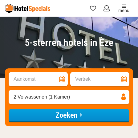
menu
Mijn
favorieten
5-sterren hotels in Èze
Aankomst
Vertrek
2 Volwassenen (1 Kamer)
Zoeken