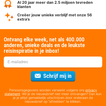
Al 20 jaar meer dan 2.5 miljoen tevreden
klanten
Creëer jouw unieke verblijf met onze 56
extra's
Ontvang elke week, net als 400.000
anderen, unieke deals en de leukste
reisinspiratie in je inbox!
Voor de nieuws
Schrijf mij in
Persoonsgegevens worden verwerkt volgens ons
privacy
statement
. Wil je de nieuwsbrief niet meer ontvangen? Dan kun
je je altijd gemakkelijk uitschrijven door onderaan de
nieuwsbrief op “afmelden” te klikken.