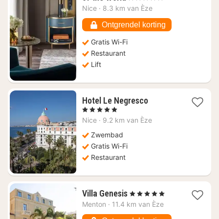
nacht
Nice
·
8.3 km van Èze
vanaf
€
Ontgrendel korting
776,36
Gratis Wi-Fi
Restaurant
Lift
1
Hotel Le Negresco
nacht
, 5 Sterren
vanaf
Nice
·
9.2 km van Èze
€
810,91
Zwembad
Gratis Wi-Fi
Restaurant
1
Villa Genesis
, 5 Sterren
nacht
Menton
·
11.4 km van Èze
vanaf