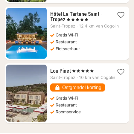
Hôtel La Tartane Saint -
1
Tropez
, 5 Sterren
nacht
Saint-Tropez
·
12.4 km van Cogolin
vanaf
€
Gratis Wi-Fi
1642,73
Restaurant
Fietsverhuur
1
Lou Pinet
, 5 Sterren
nacht
Saint-Tropez
·
10 km van Cogolin
vanaf
€
Ontgrendel korting
1574,64
Gratis Wi-Fi
Restaurant
Roomservice