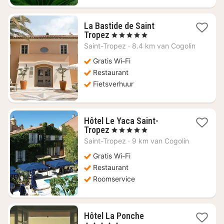
La Bastide de Saint
1
Tropez
, 5 Sterren
nacht
Saint-Tropez
·
8.4 km van Cogolin
vanaf
€
Gratis Wi-Fi
1351,64
Restaurant
Fietsverhuur
Hôtel Le Yaca Saint-
1
Tropez
, 5 Sterren
nacht
Saint-Tropez
·
9 km van Cogolin
vanaf
€
Gratis Wi-Fi
1084,50
Restaurant
Roomservice
1
Hôtel La Ponche