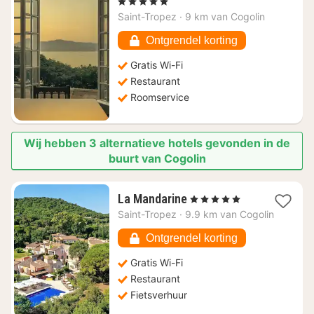
nacht
, 5 Sterren
vanaf
Saint-Tropez
·
9 km van Cogolin
€
1328,51
Ontgrendel korting
Gratis Wi-Fi
Restaurant
Roomservice
Wij hebben 3 alternatieve hotels gevonden in de
buurt van Cogolin
1
La Mandarine
, 5 Sterren
nacht
Saint-Tropez
·
9.9 km van Cogolin
vanaf
€
Ontgrendel korting
871,51
Gratis Wi-Fi
Restaurant
Fietsverhuur