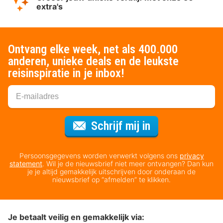
extra's
Ontvang elke week, net als 400.000
anderen, unieke deals en de leukste
reisinspiratie in je inbox!
Voor de nieuws
Schrijf mij in
Persoonsgegevens worden verwerkt volgens ons
privacy
statement
. Wil je de nieuwsbrief niet meer ontvangen? Dan kun
je je altijd gemakkelijk uitschrijven door onderaan de
nieuwsbrief op “afmelden” te klikken.
Je betaalt veilig en gemakkelijk via: