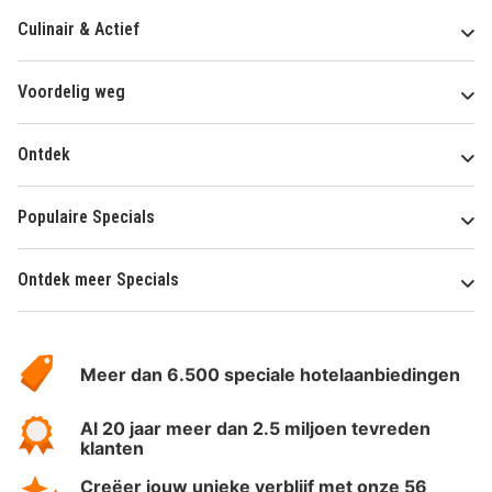
Culinair & Actief
Voordelig weg
Ontdek
Populaire Specials
Ontdek meer Specials
Over
HotelSpecials
Meer dan 6.500 speciale hotelaanbiedingen
Al 20 jaar meer dan 2.5 miljoen tevreden
klanten
Creëer jouw unieke verblijf met onze 56