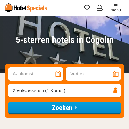
menu
Mijn
favorieten
5-sterren hotels in Cogolin
Aankomst
Vertrek
2 Volwassenen (1 Kamer)
Zoeken