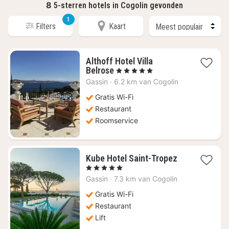
8
5-sterren hotels in Cogolin gevonden
1
Filters
Kaart
Althoff Hotel Villa
1
Belrose
, 5 Sterren
nacht
Gassin
·
6.2 km van Cogolin
vanaf
€
Gratis Wi-Fi
1389,20
Restaurant
Roomservice
1
Kube Hotel Saint-Tropez
nacht
, 5 Sterren
vanaf
Gassin
·
7.3 km van Cogolin
€
933,95
Gratis Wi-Fi
Restaurant
Lift