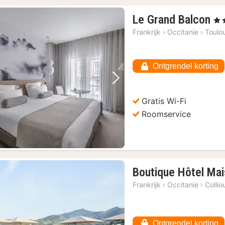
1
Le Grand Balcon
, 5 
na
Frankrijk
›
Occitanie
›
Toulo
va
€
11
Ontgrendel korting
Vorige foto
Volgende foto
Gratis Wi-Fi
Roomservice
Boutique Hôtel Ma
Frankrijk
›
Occitanie
›
Collio
Ontgrendel korting