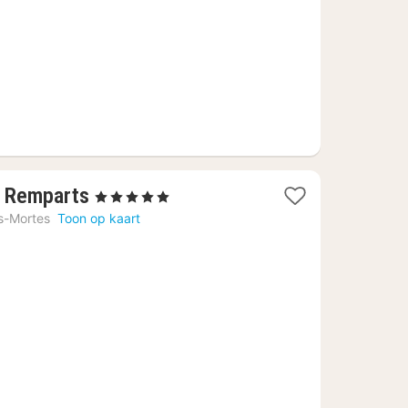
338,58
1
s Remparts
, 5 Sterren
nacht
s-Mortes
Toon op kaart
vanaf
€
243,82