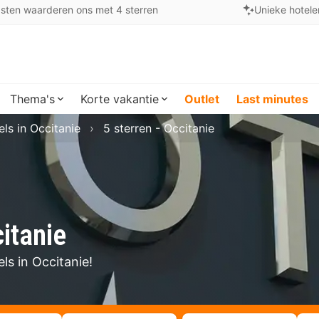
sten waarderen ons met 4 sterren
Unieke hotele
Thema's
Korte vakantie
Outlet
Last minutes
els in Occitanie
5 sterren - Occitanie
citanie
ls in Occitanie!