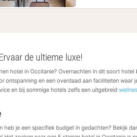
 Ervaar de ultieme luxe!
terren hotel in Occitanie? Overnachten in dit soort hotel
oor ontspanning en een overdaad aan faciliteiten waar
rvice en bij sommige hotels zelfs een uitgebreid
wellnes
e
 en heb je een specifiek budget in gedachten? Bekijk d
! Het zoeken naar een 5 sterren hotel in Occitanie is n