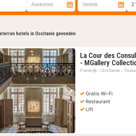
Aankomst
Vertrek
2
sterren hotels in Occitanie gevonden
La Cour des Consul
- MGallery Collecti
Frankrijk
›
Occitanie
›
Toulo
Gratis Wi-Fi
Vorige foto
Volgende foto
Restaurant
Lift