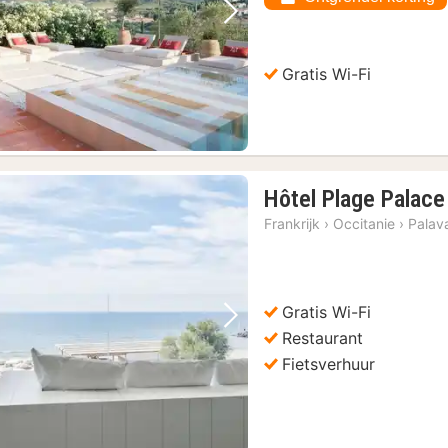
Vorige foto
Volgende foto
Gratis Wi-Fi
Hôtel Plage Palace
Frankrijk
›
Occitanie
›
Palava
Gratis Wi-Fi
Vorige foto
Volgende foto
Restaurant
Fietsverhuur