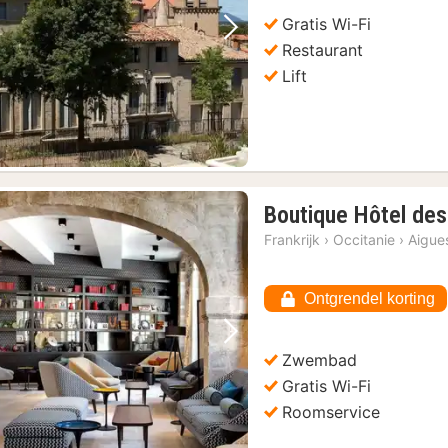
Gratis Wi-Fi
Vorige foto
Volgende foto
Restaurant
Lift
Boutique Hôtel de
Frankrijk
›
Occitanie
›
Aigue
Ontgrendel korting
Vorige foto
Volgende foto
Zwembad
Gratis Wi-Fi
Roomservice