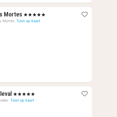
1
es Mortes
, 5 Sterren
nacht
s-Mortes
Toon op kaart
vanaf
€
153,36
1
leval
, 5 Sterren
nacht
llier
Toon op kaart
vanaf
€