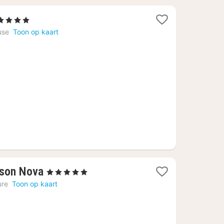
Sterren
cht
use
Toon op kaart
naf
2,30
1
ison Nova
, 5 Sterren
nacht
ure
Toon op kaart
vanaf
€
394,84