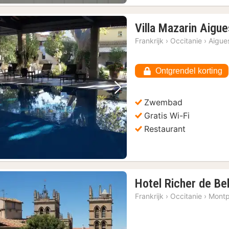
Villa Mazarin Aigu
Frankrijk
›
Occitanie
›
Aigue
Ontgrendel korting
Vorige foto
Volgende foto
Zwembad
Gratis Wi-Fi
Restaurant
Hotel Richer de Bel
Frankrijk
›
Occitanie
›
Montpe