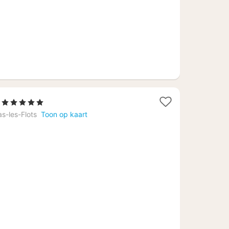
1
, 5 Sterren
nacht
s-les-Flots
Toon op kaart
vanaf
€
507,28