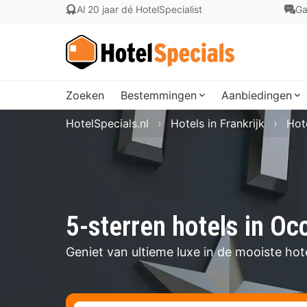
Al 20 jaar dé HotelSpecialist
Ga
Zoeken
Bestemmingen
Aanbiedingen
HotelSpecials.nl
Hotels in Frankrijk
Hot
5-sterren hotels in Oc
Geniet van ultieme luxe in de mooiste hote