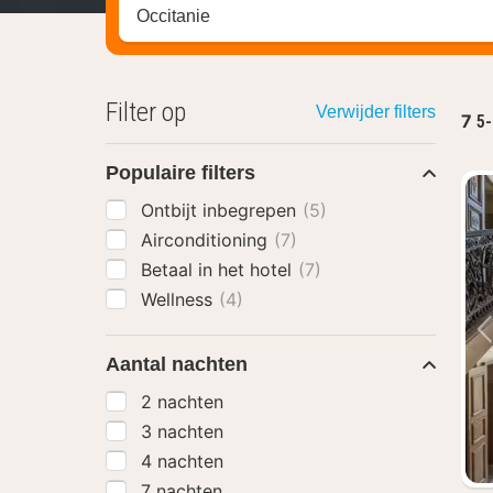
Zoek op hotel, regio of stad
Filter op
Verwijder filters
7
5-
Populaire filters
Ontbijt inbegrepen
(5)
Airconditioning
(7)
Betaal in het hotel
(7)
Wellness
(4)
Aantal nachten
2 nachten
3 nachten
4 nachten
7 nachten