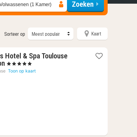
Zoeken
 Volwassenen (1 Kamer)
Kaart
Sorteer op
s Hotel & Spa Toulouse
1
on
, 5 Sterren
nacht
use
Toon op kaart
vanaf
€
203,81