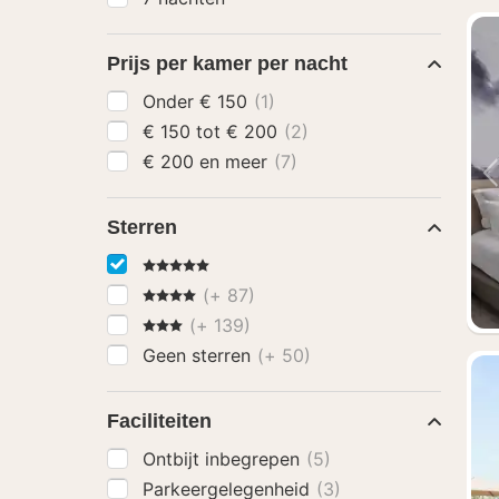
Prijs per kamer per nacht
Onder € 150
(1)
€ 150 tot € 200
(2)
€ 200 en meer
(7)
Sterren
5 Sterren
4 Sterren
(+ 87)
3 Sterren
(+ 139)
Geen sterren
(+ 50)
Faciliteiten
Ontbijt inbegrepen
(5)
Parkeergelegenheid
(3)