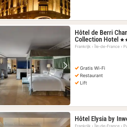
Hôtel de Berri Cha
1
Collection Hotel
, 5 
na
Frankrijk
›
Île-de-France
›
Pa
va
€
56
Gratis Wi-Fi
Vorige foto
Volgende foto
Restaurant
Lift
Hôtel Elysia by In
Frankrijk
›
Île-de-France
›
Pa