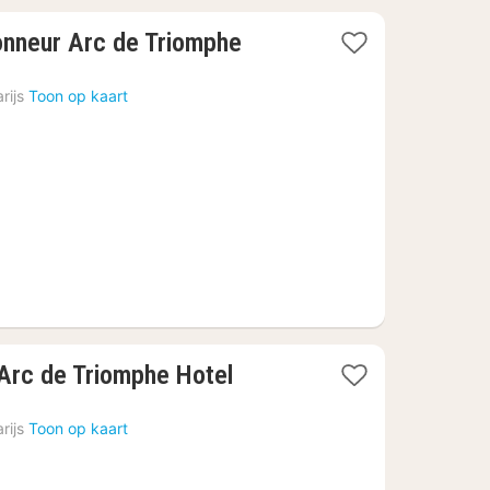
1
ionneur Arc de Triomphe
nacht
vanaf
rijs
Toon op kaart
€
370,91
1
Arc de Triomphe Hotel
nacht
vanaf
rijs
Toon op kaart
€
339,23