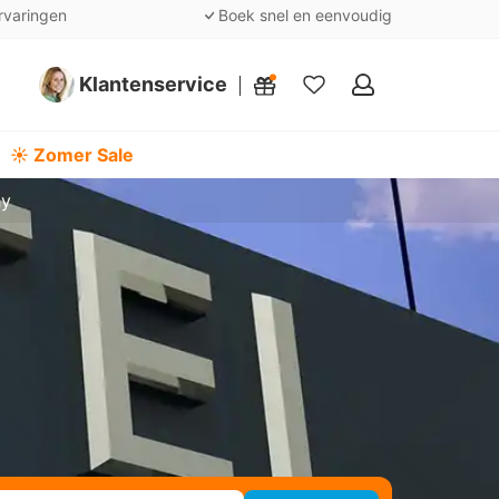
rvaringen
Boek snel en eenvoudig
Klantenservice
Mijn
favorieten
☀️ Zomer Sale
hy