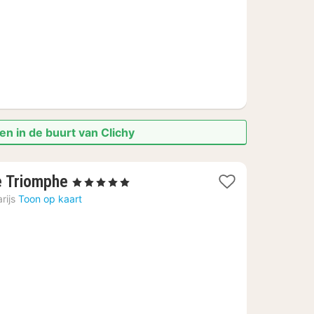
en in de buurt van Clichy
1
de Triomphe
, 5 Sterren
nacht
rijs
Toon op kaart
vanaf
€
323,78