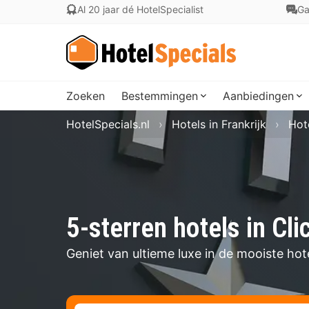
Al 20 jaar dé HotelSpecialist
Ga
Zoeken
Bestemmingen
Aanbiedingen
HotelSpecials.nl
Hotels in Frankrijk
Hot
5-sterren hotels in Cli
Geniet van ultieme luxe in de mooiste hote