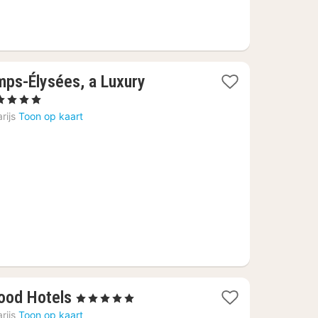
mps-Élysées, a Luxury
Sterren
cht
rijs
Toon op kaart
naf
6,55
1
wood Hotels
, 5 Sterren
nacht
rijs
Toon op kaart