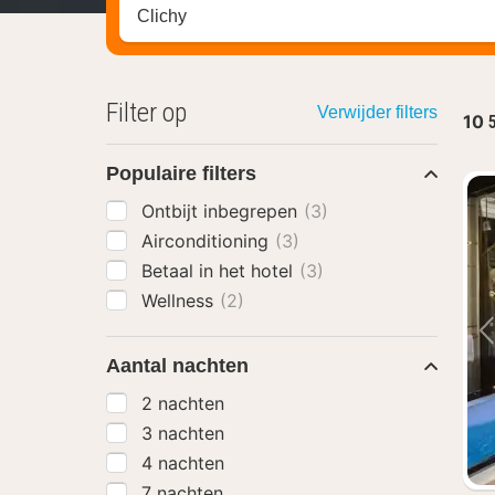
Zoek op hotel, regio of stad
Filter op
Verwijder filters
10
Populaire filters
Ontbijt inbegrepen
(3)
Airconditioning
(3)
Betaal in het hotel
(3)
Wellness
(2)
Aantal nachten
2 nachten
3 nachten
4 nachten
7 nachten