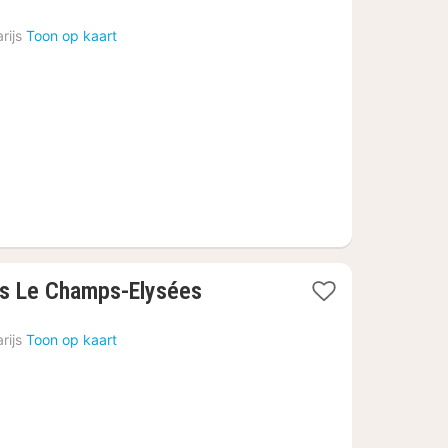
rijs
Toon op kaart
1
ls Le Champs-Elysées
nacht
vanaf
rijs
Toon op kaart
€
199,74