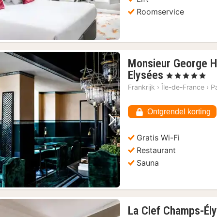
Roomservice
Monsieur George H
1
Elysées
, 5 Sterren
nacht
Frankrijk
›
Île-de-France
›
Pa
vanaf
€
Ontgrendel korting
292,09
Vorige foto
Volgende foto
Gratis Wi-Fi
Restaurant
Sauna
La Clef Champs-Ély