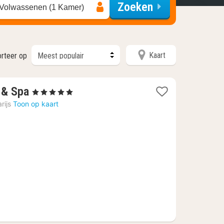
Zoeken
 Volwassenen (1 Kamer)
Kaart
rteer op
1
l & Spa
, 5 Sterren
nacht
rijs
Toon op kaart
vanaf
€
248,53