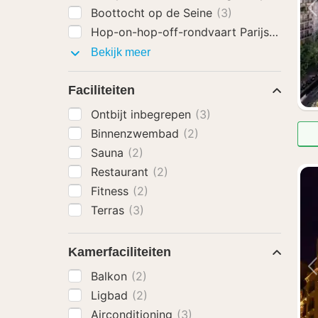
Boottocht op de Seine
(3)
Hop-on-hop-off-rondvaart Parijs
(3)
Activiteiten
Bekijk meer
Faciliteiten
Ontbijt inbegrepen
(3)
Binnenzwembad
(2)
Sauna
(2)
Restaurant
(2)
Fitness
(2)
Terras
(3)
Kamerfaciliteiten
Balkon
(2)
Ligbad
(2)
Airconditioning
(3)