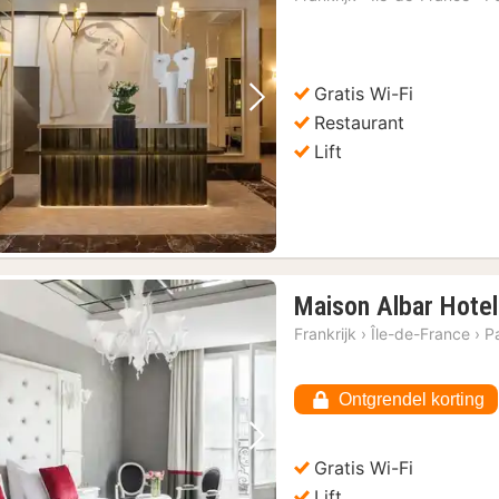
Gratis Wi-Fi
Vorige foto
Volgende foto
Restaurant
Lift
Maison Albar Hote
Frankrijk
›
Île-de-France
›
Pa
Ontgrendel korting
Vorige foto
Volgende foto
Gratis Wi-Fi
Lift