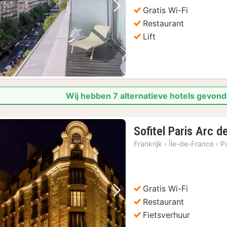
Gratis Wi-Fi
Vorige foto
Volgende foto
Restaurant
Lift
Wij hebben 7 alternatieve hotels gevond
Sofitel Paris Arc 
Frankrijk
›
Île-de-France
›
Pa
Gratis Wi-Fi
Vorige foto
Volgende foto
Restaurant
Fietsverhuur