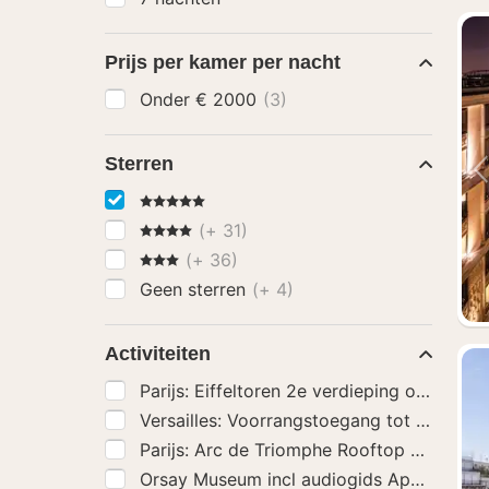
Prijs per kamer per nacht
Onder € 2000
(3)
Sterren
5 Sterren
4 Sterren
(+ 31)
3 Sterren
(+ 36)
Geen sterren
(+ 4)
Activiteiten
Versailles: Voorrangstoegang tot het pale
Parijs: Arc de Triomphe Rooftop Tickets
(
Orsay Museum incl audiogids App
(3)