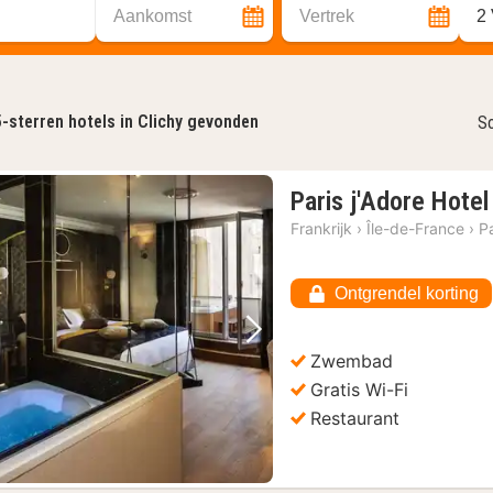
Aankomst
Vertrek
2
5-sterren hotels in Clichy gevonden
So
Paris j'Adore Hote
Frankrijk
›
Île-de-France
›
Pa
Ontgrendel korting
Vorige foto
Volgende foto
Zwembad
Gratis Wi-Fi
Restaurant