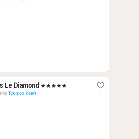
vanaf
€
441
1
ls Le Diamond
, 5 Sterren
nacht
rijs
Toon op kaart
vanaf
€
220,15