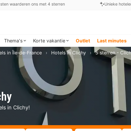
sten waarderen ons met 4 sterren
Unieke hotele
Thema's
Korte vakantie
Outlet
Last minutes
els in Île-de-France
Hotels in Clichy
5 sterren - Clic
chy
ls in Clichy!