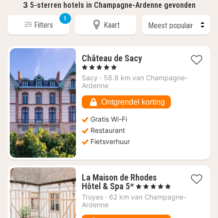
3
5-sterren hotels in Champagne-Ardenne gevonden
1
Filters
Kaart
1
Château de Sacy
nacht
, 5 Sterren
vanaf
Sacy
·
58.8 km van Champagne-
€
Ardenne
382,14
Ontgrendel korting
Gratis Wi-Fi
Restaurant
Fietsverhuur
La Maison de Rhodes
1
Hôtel & Spa 5*
, 5 Sterren
nacht
Troyes
·
62 km van Champagne-
vanaf
Ardenne
€