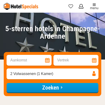
menu
Mijn
favorieten
5-sterren hotels in Champagne-
Ardenne
Aankomst
Vertrek
2 Volwassenen (1 Kamer)
Zoeken