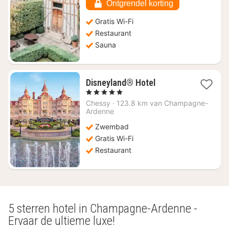
349,75
Ontgrendel korting
Gratis Wi-Fi
Restaurant
Sauna
1
Disneyland® Hotel
nacht
, 5 Sterren
vanaf
Chessy
·
123.8 km van Champagne-
€
Ardenne
1097,67
Zwembad
Gratis Wi-Fi
Restaurant
5 sterren hotel in Champagne-Ardenne -
Ervaar de ultieme luxe!