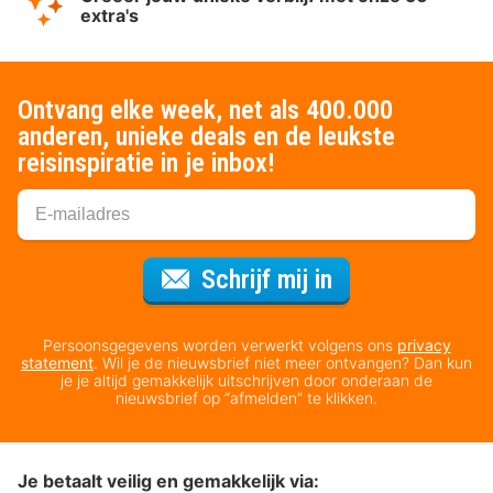
extra's
Ontvang elke week, net als 400.000
anderen, unieke deals en de leukste
reisinspiratie in je inbox!
Voor de nieuws
Schrijf mij in
Persoonsgegevens worden verwerkt volgens ons
privacy
statement
. Wil je de nieuwsbrief niet meer ontvangen? Dan kun
je je altijd gemakkelijk uitschrijven door onderaan de
nieuwsbrief op “afmelden” te klikken.
Je betaalt veilig en gemakkelijk via: