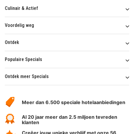
Culinair & Actief
Voordelig weg
Ontdek
Populaire Specials
Ontdek meer Specials
Over
HotelSpecials
Meer dan 6.500 speciale hotelaanbiedingen
Al 20 jaar meer dan 2.5 miljoen tevreden
klanten
Creëer jouw unieke verblijf met onze 56