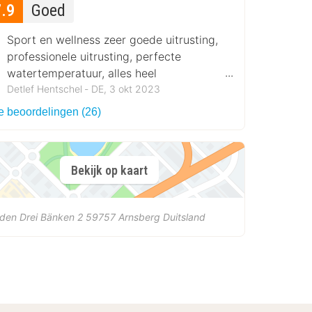
7.9
Goed
Sport en wellness zeer goede uitrusting,
professionele uitrusting, perfecte
watertemperatuur, alles heel
ongedwongen hydrojetmassage in de
Detlef Hentschel ‐ DE, 3 okt 2023
sauna. Perfect
le beoordelingen (26)
Bekijk op kaart
den Drei Bänken 2
59757
Arnsberg
Duitsland