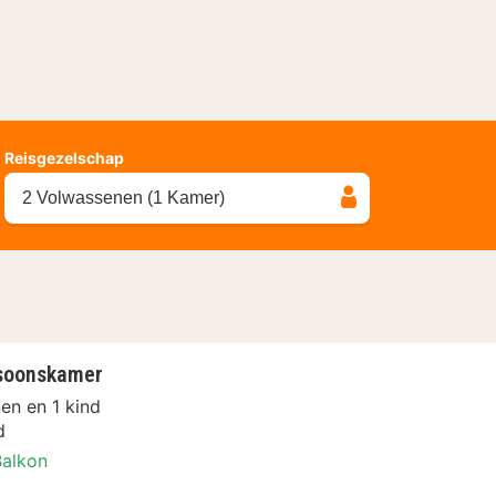
Reisgezelschap
2 Volwassenen (1 Kamer)
soonskamer
en en 1 kind
d
Balkon
epersoonskamer