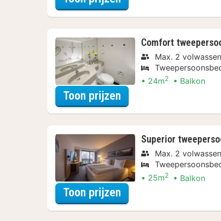
Comfort tweeperso
Max. 2 volwassen
Tweepersoonsbe
2
24m
Balkon
voor Comfort tweep
Toon prijzen
Superior tweepers
Max. 2 volwassen
Tweepersoonsbe
2
25m
Balkon
voor Superior tweep
Toon prijzen