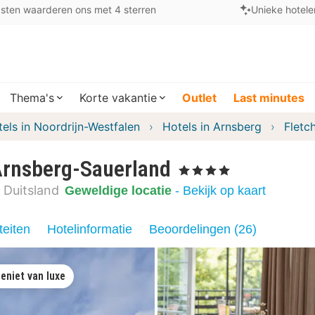
sten waarderen ons met 4 sterren
Unieke hotele
Thema's
Korte vakantie
Outlet
Last minutes
els in Noordrijn-Westfalen
Hotels in Arnsberg
Fletc
Arnsberg-Sauerland
, 4 Sterren
Duitsland
Geweldige locatie
- Bekijk op kaart
teiten
Hotelinformatie
Beoordelingen (26)
eniet van luxe