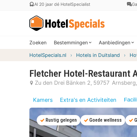
Al 20 jaar dé HotelSpecialist
Ga
Zoeken
Bestemmingen
Aanbiedingen
HotelSpecials.nl
Hotels in Duitsland
Hot
Fletcher Hotel-Restaurant 
Zu den Drei Bänken 2
59757
Arnsberg
Kamers
Extra's en Activiteiten
Facili
Rustig gelegen
Goede wellness
G