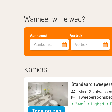
Wanneer wil je weg?
Aankomst
Vertrek
Aankomst
Vertrek
Kamers
Standaard tweeper
Max. 2 volwassen
Tweepersoonsbe
2
24m
Ligbad
voor Standaard twe
Toon prijzen