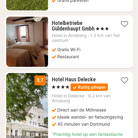
Gratis parkeren
Hotelbetriebe
1
Güldenhaupt Gmbh
, 3 Sterren
nacht
Hotel in
Arnsberg
·
1.3 km van het
vanaf
centrum
€
Gratis Wi-Fi
72,15
Restaurant
1
Hotel Haus Delecke
8.7
nacht
, 4 Sterren
Rustig gelegen
vanaf
€
Hotel in
Delecke
·
9.2 km van
Arnsberg
133,25
Direct aan de Möhnesee
Ideale wandel- en fietsomgeving
45 minuten van Dortmund
"Prachtig hotel op een fantastische