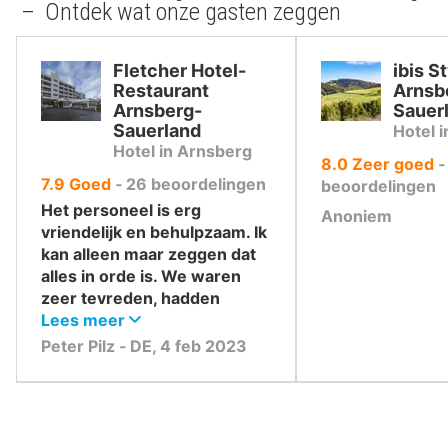
– Ontdek wat onze gasten zeggen
Fletcher Hotel-
ibis S
Restaurant
Arnsb
Arnsberg-
Sauer
Sauerland
Hotel 
Hotel in Arnsberg
uit
8.0
Zeer goed
uit
7.9
Goed
‐
26
beoordelingen
10
beoordelingen
10
,
Het personeel is erg
Anoniem
,
vriendelijk en behulpzaam. Ik
kan alleen maar zeggen dat
alles in orde is. We waren
zeer tevreden, hadden
ontspannende dagen.
Lees meer
Peter Pilz ‐ DE, 4 feb 2023