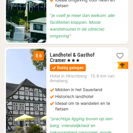
fietsen
"je voelt je meer dan welkom. alle
faciliteiten kloppen. Mooie
wandelroutes in de (directe)
omgeving"
Landhotel & Gasthof
8.6
1
Cramer
, 3 Sterren
nacht
Rustig gelegen
vanaf
€
Hotel in
Hirschberg
·
15.6 km van
Arnsberg
115
Midden in het Sauerland
Historisch landhotel
Ideaal om te wandelen en te
fietsen
"prachtige ligging boven op een
berg. vriendelijkheid en
bekwaamheid personeel. mooie