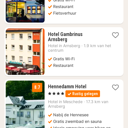
78,13
Restaurant
Fietsverhuur
Hotel Gambrinus
1
Arnsberg
nacht
Hotel in
Arnsberg
·
1.9 km van het
vanaf
centrum
€
Gratis Wi-Fi
73,83
Restaurant
3
Hennedamm Hotel
8.7
nachten
, 4 Sterren
Rustig gelegen
vanaf
€
Hotel in
Meschede
·
17.3 km van
Arnsberg
106
Nabij de Hennesee
Gratis zwembad en sauna
Ideale omgeving voor hiken en