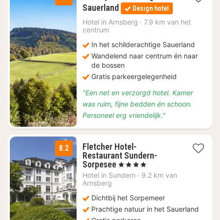
3
Sauerland
Design hotel
nachten
vanaf
Hotel in
Arnsberg
·
7.9 km van het
centrum
€
52,67
In het schilderachtige Sauerland
Wandelend naar centrum én naar
de bossen
Gratis parkeergelegenheid
"Een net en verzorgd hotel. Kamer
was ruim, fijne bedden én schoon.
Personeel erg vriendelijk."
Fletcher Hotel-
8.2
Restaurant Sundern-
1
Sorpesee
, 4 Sterren
nacht
Hotel in
Sundern
·
9.2 km van
vanaf
Arnsberg
€
Dichtbij het Sorpemeer
64
Prachtige natuur in het Sauerland