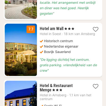
locatie. Het arrangement met ontbijt
en diner was heel goed. Heerlijk
gegeten"
1
Hotel am Wall
, 3 Sterren
7.7
nacht
Hotel in
Soest
·
18 km van Arnsberg
vanaf
€
Historisch centrum
81,86
Nederlandse eigenaar
Bosrijk Sauerland
"De ligging dichtbij het centrum.
gratis parking. vriendelijkheid van de
crew"
Hotel & Restaurant
1
Menge
, 3 Sterren
nacht
Hotel in
Arnsberg
·
1.1 km van het
vanaf
centrum
€
Gratis Wi-Fi