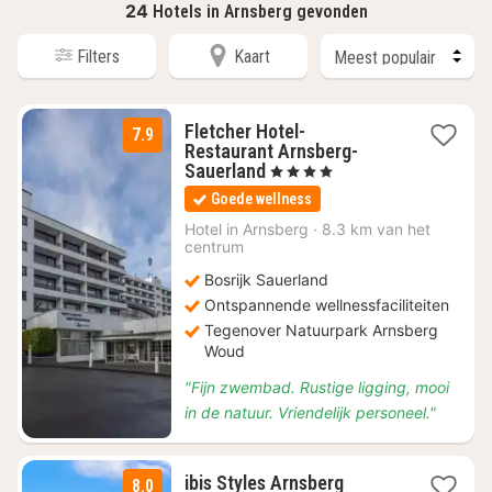
24
Hotels in Arnsberg gevonden
Filters
Kaart
Fletcher Hotel-
7.9
Restaurant Arnsberg-
1
Sauerland
, 4 Sterren
nacht
Goede wellness
vanaf
€
Hotel in
Arnsberg
·
8.3 km van het
centrum
99
Bosrijk Sauerland
Ontspannende wellnessfaciliteiten
Tegenover Natuurpark Arnsberg
Woud
"Fijn zwembad. Rustige ligging, mooi
in de natuur. Vriendelijk personeel."
ibis Styles Arnsberg
8.0