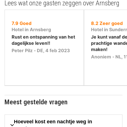
Lees wat onze gasten zeggen over Arnsberg
uit
uit
7.9
Goed
8.2
Zeer goed
10
10
Hotel in Arnsberg
Hotel in Sunder
,
,
Rust en ontspanning van het
Je kunt vanaf de
dagelijkse leven!!
prachtige wand
maken!
Peter Pilz ‐ DE, 4 feb 2023
Anoniem ‐ NL, 1
Meest gestelde vragen
Hoeveel kost een nachtje weg in