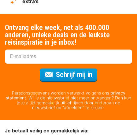
extra's
Ontvang elke week, net als 400.000
anderen, unieke deals en de leukste
reisinspiratie in je inbox!
Voor de nieuws
Schrijf mij in
Persoonsgegevens worden verwerkt volgens ons
privacy
statement
. Wil je de nieuwsbrief niet meer ontvangen? Dan kun
je je altijd gemakkelijk uitschrijven door onderaan de
nieuwsbrief op “afmelden” te klikken.
Je betaalt veilig en gemakkelijk via: