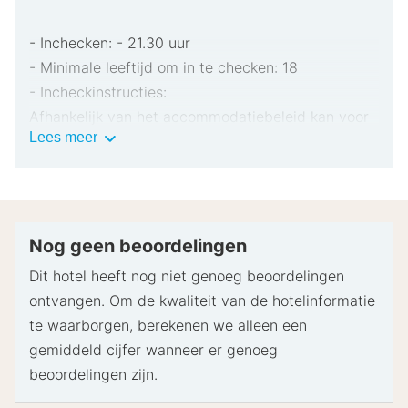
- Inchecken: - 21.30 uur
- Minimale leeftijd om in te checken: 18
- Incheckinstructies:
Afhankelijk van het accommodatiebeleid kan voor
Belangrijke
Lees meer
extra personen een toeslag in rekening worden
informatie
gebracht.
Bij het inchecken dien je mogelijk een erkend
identiteitsbewijs met foto en een creditcard,
pinpas of borgsom in contanten te verstrekken
Nog geen beoordelingen
voor incidentele kosten.
Dit hotel heeft nog niet genoeg beoordelingen
Speciale verzoeken worden onder voorbehoud van
ontvangen. Om de kwaliteit van de hotelinformatie
beschikbaarheid bij het inchecken ingewilligd.
te waarborgen, berekenen we alleen een
Hiervoor kunnen extra kosten in rekening worden
gemiddeld cijfer wanneer er genoeg
gebracht. Speciale verzoeken kunnen niet worden
beoordelingen zijn.
gegarandeerd.