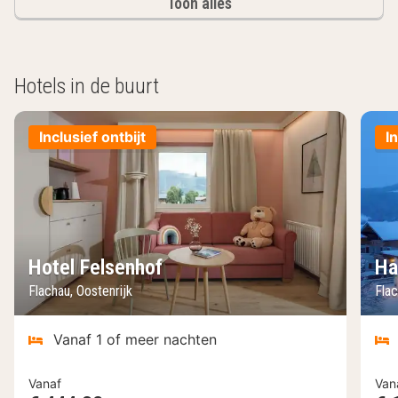
Toon alles
Hotels in de buurt
Inclusief ontbijt
I
Hotel Felsenhof
Ha
Flachau, Oostenrijk
Flac
Vanaf 1 of meer nachten
Vanaf
Van