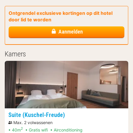
Ontgrendel exclusieve kortingen op dit hotel
door lid te worden
Aanmelden
Kamers
Suite (Kuschel-Freude)
Max. 2 volwassenen
2
40m
Gratis wifi
Airconditioning