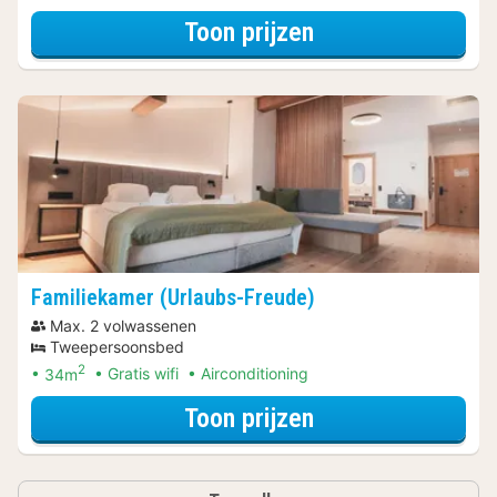
voor Suite (Kusc
Toon prijzen
Familiekamer (Urlaubs-Freude)
Max. 2 volwassenen
Tweepersoonsbed
2
34m
Gratis wifi
Airconditioning
voor Familiekame
Toon prijzen