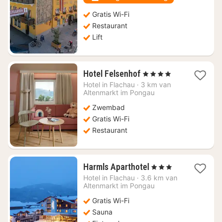
Gratis Wi-Fi
Restaurant
Lift
1
Hotel Felsenhof
, 4 Sterren
nacht
Hotel in
Flachau
·
3 km van
vanaf
Altenmarkt im Pongau
€
Zwembad
444,32
Gratis Wi-Fi
Restaurant
1
Harmls Aparthotel
, 3 Sterren
nacht
Hotel in
Flachau
·
3.6 km van
vanaf
Altenmarkt im Pongau
€
Gratis Wi-Fi
142,69
Sauna