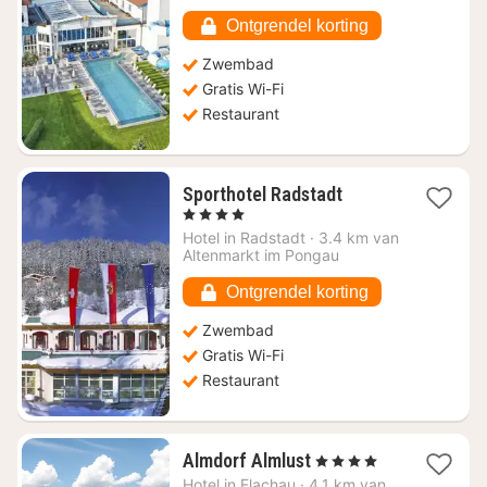
396,56
Ontgrendel korting
Zwembad
Gratis Wi-Fi
Restaurant
1
Sporthotel Radstadt
nacht
, 4 Sterren
vanaf
Hotel in
Radstadt
·
3.4 km van
€
Altenmarkt im Pongau
188,28
Ontgrendel korting
Zwembad
Gratis Wi-Fi
Restaurant
1
Almdorf Almlust
, 4 Sterren
nacht
Hotel in
Flachau
·
4.1 km van