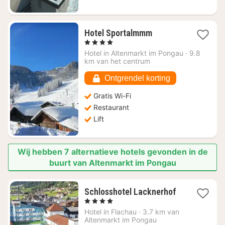
1
Hotel Sportalmmm
nacht
, 4 Sterren
vanaf
Hotel in
Altenmarkt im Pongau
·
9.8
€
km van het centrum
180,71
Ontgrendel korting
Gratis Wi-Fi
Restaurant
Lift
Wij hebben 7 alternatieve hotels gevonden in de
buurt van Altenmarkt im Pongau
1
Schlosshotel Lacknerhof
nacht
, 4 Sterren
vanaf
Hotel in
Flachau
·
3.7 km van
€
Altenmarkt im Pongau