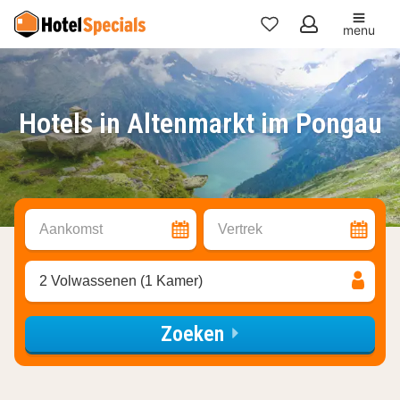
menu
Mijn
favorieten
Hotels in Altenmarkt im Pongau
Aankomst
Vertrek
2 Volwassenen (1 Kamer)
Zoeken