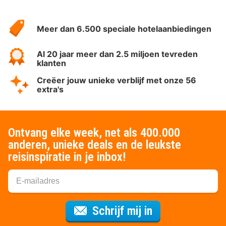
Over
HotelSpecials
Meer dan 6.500 speciale hotelaanbiedingen
Al 20 jaar meer dan 2.5 miljoen tevreden
klanten
Creëer jouw unieke verblijf met onze 56
extra's
Ontvang elke week, net als 400.000
anderen, unieke deals en de leukste
reisinspiratie in je inbox!
Voor de nieuws
Schrijf mij in