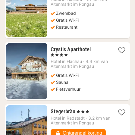
vanaf
Altenmarkt im Pongau
€
Zwembad
283,70
Gratis Wi-Fi
Restaurant
1
Crystls Aparthotel
nacht
, 4 Sterren
vanaf
Hotel in
Flachau
·
4.4 km van
€
Altenmarkt im Pongau
146,28
Gratis Wi-Fi
Sauna
Fietsverhuur
1
Stegerbräu
, 3 Sterren
nacht
Hotel in
Radstadt
·
3.2 km van
vanaf
Altenmarkt im Pongau
€
95,09
Ontgrendel korting