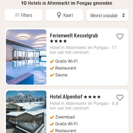
10
Hotels in Altenmarkt im Pongau gevonden
Filters
Kaart
1
Ferienwelt Kesselgrub
nacht
, 4 Sterren
vanaf
Hotel in
Altenmarkt im Pongau
·
1.1
€
km van het centrum
527,21
Gratis Wi-Fi
Restaurant
Sauna
1
Hotel Alpenhof
, 4 Sterren
nacht
Hotel in
Altenmarkt im Pongau
·
9.8
vanaf
km van het centrum
€
Zwembad
347,27
Gratis Wi-Fi
Restaurant