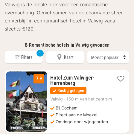
Valwig is de ideale plek voor een romantische
overnachting. Geniet samen van de charmante sfeer
en verblijf in een romantisch hotel in Valwig vanaf
slechts €120.
8
Romantische hotels in Valwig gevonden
1
Filters
Kaart
Hotel Zum Valwiger-
7.9
1
Herrenberg
nacht
Rustig gelegen
vanaf
€
Valwig
·
150 m van het centrum
120
Bij Cochem
Direct aan de Moezel
Omringd door wijngaarden