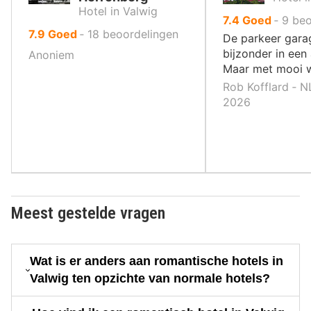
Hotel in Valwig
uit
7.4
Goed
‐
9
beo
uit
7.9
Goed
‐
18
beoordelingen
10
De parkeer gara
10
,
bijzonder in een
Anoniem
,
Maar met mooi w
Rob Kofflard ‐ N
2026
Meest gestelde vragen
Wat is er anders aan romantische hotels in
Valwig ten opzichte van normale hotels?