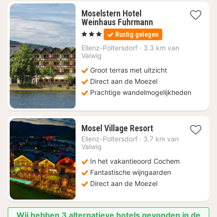
Moselstern Hotel
1
Weinhaus Fuhrmann
nacht
, 3 Sterren
Rustig gelegen
vanaf
€
Ellenz-Poltersdorf
·
3.3 km van
Valwig
139,32
Groot terras met uitzicht
Direct aan de Moezel
Prachtige wandelmogelijkheden
2
Mosel Village Resort
nachten
Ellenz-Poltersdorf
·
3.7 km van
vanaf
Valwig
€
In het vakantieoord Cochem
213,84
Fantastische wijngaarden
Direct aan de Moezel
Wij hebben 3 alternatieve hotels gevonden in de