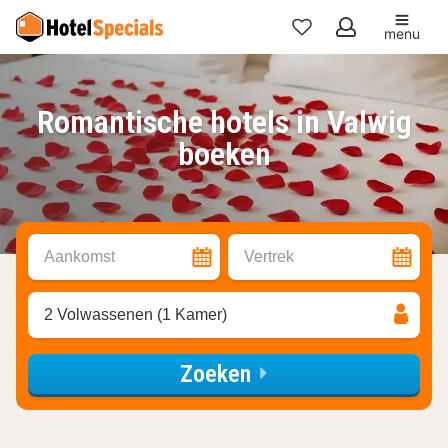
menu
Mijn
favorieten
Romantische hotels in Valwig
boeken
Aankomst
Vertrek
2 Volwassenen (1 Kamer)
Zoeken