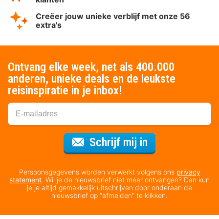
Creëer jouw unieke verblijf met onze 56
extra's
Ontvang elke week, net als 400.000
anderen, unieke deals en de leukste
reisinspiratie in je inbox!
Voor de nieuws
Schrijf mij in
Persoonsgegevens worden verwerkt volgens ons
privacy
statement
. Wil je de nieuwsbrief niet meer ontvangen? Dan kun
je je altijd gemakkelijk uitschrijven door onderaan de
nieuwsbrief op “afmelden” te klikken.