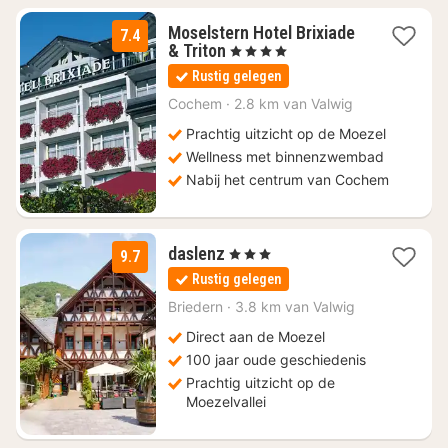
Moselstern Hotel Brixiade
7.4
1
& Triton
, 4 Sterren
nacht
Rustig gelegen
vanaf
€
Cochem
·
2.8 km van Valwig
146,56
Prachtig uitzicht op de Moezel
Wellness met binnenzwembad
Nabij het centrum van Cochem
2
daslenz
, 3 Sterren
9.7
nachten
Rustig gelegen
vanaf
€
Briedern
·
3.8 km van Valwig
154
Direct aan de Moezel
100 jaar oude geschiedenis
Prachtig uitzicht op de
Moezelvallei