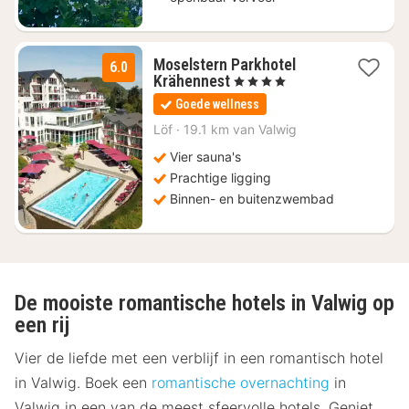
Moselstern Parkhotel
6.0
1
Krähennest
, 4 Sterren
nacht
Goede wellness
vanaf
€
Löf
·
19.1 km van Valwig
190,10
Vier sauna's
Prachtige ligging
Binnen- en buitenzwembad
De mooiste romantische hotels in Valwig op
een rij
Vier de liefde met een verblijf in een romantisch hotel
in Valwig. Boek een
romantische overnachting
in
Valwig in een van de meest sfeervolle hotels. Geniet