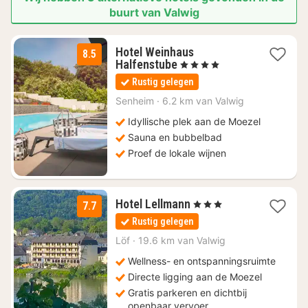
buurt van Valwig
Hotel Weinhaus
8.5
1
Halfenstube
, 4 Sterren
nacht
Rustig gelegen
vanaf
€
Senheim
·
6.2 km van Valwig
215
Idyllische plek aan de Moezel
Sauna en bubbelbad
Proef de lokale wijnen
2
Hotel Lellmann
, 3 Sterren
7.7
nachten
Rustig gelegen
vanaf
€
Löf
·
19.6 km van Valwig
169
Wellness- en ontspanningsruimte
Directe ligging aan de Moezel
Gratis parkeren en dichtbij
openbaar vervoer