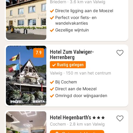
vanaf
Briedern
·
3.6 km van Valwig
€
125
Directe ligging aan de Moezel
Perfect voor fiets- en
wandelvakanties
Gezellige wijntuin
Hotel Zum Valwiger-
7.9
1
Herrenberg
nacht
Rustig gelegen
vanaf
€
Valwig
·
150 m van het centrum
125
Bij Cochem
Direct aan de Moezel
Omringd door wijngaarden
1
Hotel Hegenbarth's
, 3 Sterren
nacht
Cochem
·
2.8 km van Valwig
vanaf