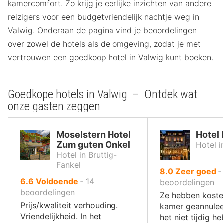
kamercomfort. Zo krijg je eerlijke inzichten van andere
reizigers voor een budgetvriendelijk nachtje weg in
Valwig. Onderaan de pagina vind je beoordelingen
over zowel de hotels als de omgeving, zodat je met
vertrouwen een goedkoop hotel in Valwig kunt boeken.
Goedkope hotels in Valwig – Ontdek wat
onze gasten zeggen
Moselstern Hotel
Hotel 
Zum guten Onkel
Hotel 
Hotel in Bruttig-
Fankel
uit
8.0
Zeer goed
uit
6.6
Voldoende
‐
14
10
beoordelingen
10
beoordelingen
,
Ze hebben koste
,
Prijs/kwaliteit verhouding.
kamer geannuleer
Vriendelijkheid. In het
het niet tijdig he