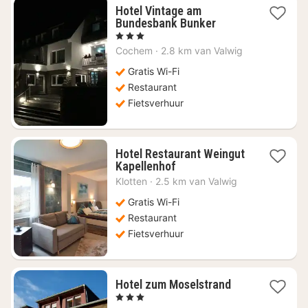
Hotel Vintage am
1
Bundesbank Bunker
nacht
, 3 Sterren
vanaf
Cochem
·
2.8 km van Valwig
€
117,60
Gratis Wi-Fi
Restaurant
Fietsverhuur
Hotel Restaurant Weingut
1
Kapellenhof
nacht
Klotten
·
2.5 km van Valwig
vanaf
€
Gratis Wi-Fi
124,77
Restaurant
Fietsverhuur
2
Hotel zum Moselstrand
nachten
, 3 Sterren