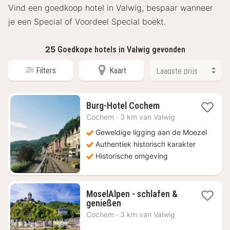
Vind een goedkoop hotel in Valwig, bespaar wanneer
je een Special of Voordeel Special boekt.
25
Goedkope hotels in Valwig gevonden
Filters
Kaart
1
Burg-Hotel Cochem
nacht
Cochem
·
3 km van Valwig
vanaf
€
Geweldige ligging aan de Moezel
60,28
Authentiek historisch karakter
Historische omgeving
MoselAlpen - schlafen &
1
genießen
nacht
Cochem
·
3 km van Valwig
vanaf