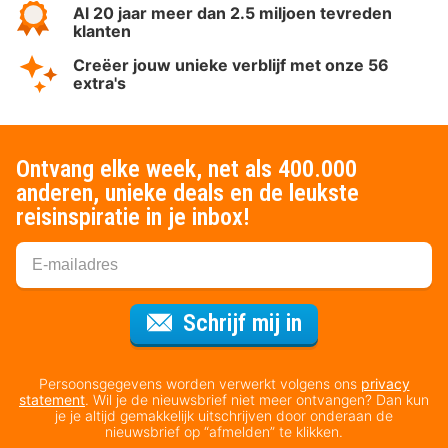
Al 20 jaar meer dan 2.5 miljoen tevreden
klanten
Creëer jouw unieke verblijf met onze 56
extra's
Ontvang elke week, net als 400.000
anderen, unieke deals en de leukste
reisinspiratie in je inbox!
Voor de nieuws
Schrijf mij in
Persoonsgegevens worden verwerkt volgens ons
privacy
statement
. Wil je de nieuwsbrief niet meer ontvangen? Dan kun
je je altijd gemakkelijk uitschrijven door onderaan de
nieuwsbrief op “afmelden” te klikken.