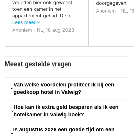
verleden hier ook geweest,
doorgegeven.
toen een kamer in het
Anoniem ‐ NL, 1
appartement gehad. Deze
was ruimer.
Lees meer
Anoniem ‐ NL, 18 aug 2023
Meest gestelde vragen
Van welke voordelen profiteer ik bij een
goedkoop hotel in Valwig?
Hoe kan ik extra geld besparen als ik een
hotelkamer in Valwig boek?
Is augustus 2026 een goede tijd om een