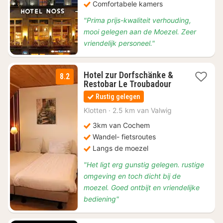
Comfortabele kamers
"Prima prijs-kwaliteit verhouding,
mooi gelegen aan de Moezel. Zeer
vriendelijk personeel."
Hotel zur Dorfschänke &
8.2
1
Restobar Le Troubadour
nacht
Rustig gelegen
vanaf
€
Klotten
·
2.5 km van Valwig
110
3km van Cochem
Wandel- fietsroutes
Langs de moezel
"Het ligt erg gunstig gelegen. rustige
omgeving en toch dicht bij de
moezel. Goed ontbijt en vriendelijke
bediening"