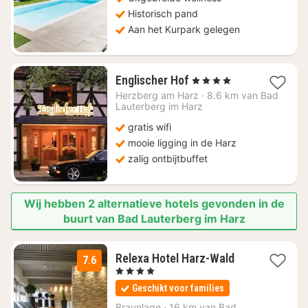
Historisch pand
Aan het Kurpark gelegen
1
Englischer Hof
, 4 Sterren
nacht
Herzberg am Harz
·
8.6 km van Bad
vanaf
Lauterberg im Harz
€
gratis wifi
156,59
mooie ligging in de Harz
zalig ontbijtbuffet
Wij hebben 2 alternatieve hotels gevonden in de
buurt van Bad Lauterberg im Harz
1
Relexa Hotel Harz-Wald
7.6
nacht
, 4 Sterren
vanaf
Geschikt voor families
€
179
Braunlage
·
16 km van Bad