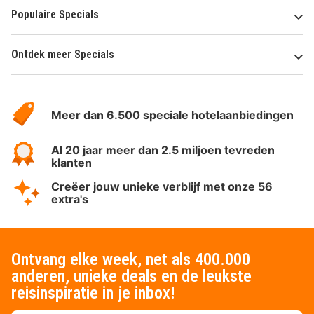
Populaire Specials
Ontdek meer Specials
Over
HotelSpecials
Meer dan 6.500 speciale hotelaanbiedingen
Al 20 jaar meer dan 2.5 miljoen tevreden
klanten
Creëer jouw unieke verblijf met onze 56
extra's
Ontvang elke week, net als 400.000
anderen, unieke deals en de leukste
reisinspiratie in je inbox!