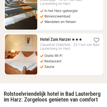
Lauterberg im Harz
In het Harz-gebergte
Binnenzwembad
Wandelen en fietsen
1
Hotel Zum Harzer
, 3 Sterren
nacht
Clausthal-Zellerfeld
·
23.1 km van Bad
vanaf
Lauterberg im Harz
€
Gratis Wi-Fi
113,08
Restaurant
Sauna
Rolstoelvriendelijk hotel in Bad Lauterberg
im Harz: Zorgeloos genieten van comfort