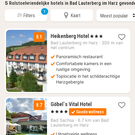
5
Rolstoelvriendelijke hotels in Bad Lauterberg im Harz gevond
1
Filters
Kaart
1
Heikenberg Hotel
, 3 Sterren
8.1
nacht
Bad Lauterberg im Harz
·
300 m van
vanaf
het centrum
€
Panoramisch restaurant
69
Comfortabele kamers in een
rustige omgeving
Toplocatie in het schilderachtige
Harzgebergte
1
Göbel`s Vital Hotel
8.7
nacht
, 4 Sterren
Goede wellness
vanaf
€
Bad Sachsa
·
6.7 km van Bad
Lauterberg im Harz
166,25
Uitgebreide wellness