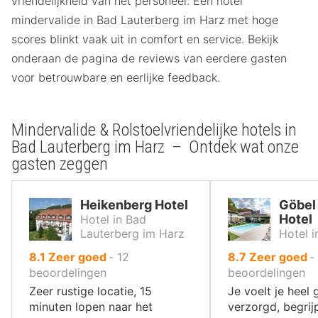
vriendelijkheid van het personeel. Een hotel
mindervalide in Bad Lauterberg im Harz met hoge
scores blinkt vaak uit in comfort en service. Bekijk
onderaan de pagina de reviews van eerdere gasten
voor betrouwbare en eerlijke feedback.
Mindervalide & Rolstoelvriendelijke hotels in
Bad Lauterberg im Harz – Ontdek wat onze
gasten zeggen
Heikenberg Hotel
Göbel`
Hotel
Hotel in Bad
Lauterberg im Harz
Hotel 
uit
uit
8.1
Zeer goed
‐
12
8.7
Zeer goed
‐
10
10
beoordelingen
beoordelingen
,
,
Zeer rustige locatie, 15
Je voelt je heel
minuten lopen naar het
verzorgd, begrij