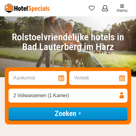
menu
Mijn
favorieten
Rolstoelvriendelijke hotels in
Bad Lauterberg im Harz
Aankomst
Vertrek
2 Volwassenen (1 Kamer)
Zoeken