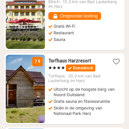
vanaf
Ellrich
·
15.3 km van Bad Lauterberg
€
im Harz
93,37
Ontgrendel korting
Gratis Wi-Fi
Restaurant
Sauna
1
Torfhaus Harzresort
7.9
nacht
, 4 Sterren
Romantisch
vanaf
€
Torfhaus
·
20.3 km van Bad
Lauterberg im Harz
175
Uitzicht op de hoogste berg van
Noord-Duitsland
Gratis sauna en fitsnessruimte
Skiën in de omgeving van
Nationaal Park Harz