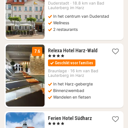
€
Duderstadt
·
18.8 km van Bad
Lauterberg im Harz
86
In het centrum van Duderstad
Wellness
2 restaurants
1
Relexa Hotel Harz-Wald
7.6
nacht
, 4 Sterren
vanaf
Geschikt voor families
€
179
Braunlage
·
16 km van Bad
Lauterberg im Harz
In het Harz-gebergte
Binnenzwembad
Wandelen en fietsen
1
Ferien Hotel Südharz
nacht
, 4 Sterren