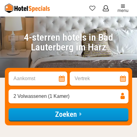
menu
Mijn
favorieten
4-sterren hotels in Bad
Lauterberg im Harz
Aankomst
Vertrek
2 Volwassenen (1 Kamer)
Zoeken