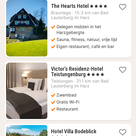
1
The Hearts Hotel
, 4 Sterren
nacht
Braunlage
·
15.3 km van Bad
vanaf
Lauterberg im Harz
€
Gelegen midden in het
113
Harzgebergte
Sauna, fitness, natuur, vrije tijd
Eigen restaurant, café en bar
Victor's Residenz-Hotel
1
Teistungenburg
, 4 Sterren
nacht
Teistungen
·
21.1 km van Bad
vanaf
Lauterberg im Harz
€
Zwembad
93,77
Gratis Wi-Fi
Restaurant
1
Hotel Villa Bodeblick