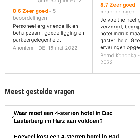
Lauterberg im Harz
uit
8.7
Zeer goed
‐
uit
8.6
Zeer goed
‐
5
10
beoordelingen
10
beoordelingen
,
Je voelt je heel
,
Personeel erg vriendelijk en
verzorgd, begrij
behulpzaam, goede ligging en
hotel indruk maa
parkeergelegenheid,
gastvrijheid. Ge
ervaringen opge
Anoniem ‐ DE, 16 mei 2022
Bernd Konopka ‐
2022
Meest gestelde vragen
Waar moet een 4-sterren hotel in Bad
Lauterberg im Harz aan voldoen?
Hoeveel kost een 4-sterren hotel in Bad