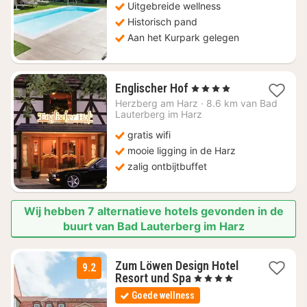
Uitgebreide wellness
Historisch pand
Aan het Kurpark gelegen
1
Englischer Hof
, 4 Sterren
nacht
Herzberg am Harz
·
8.6 km van Bad
vanaf
Lauterberg im Harz
€
gratis wifi
156,59
mooie ligging in de Harz
zalig ontbijtbuffet
Wij hebben 7 alternatieve hotels gevonden in de
buurt van Bad Lauterberg im Harz
Zum Löwen Design Hotel
9.2
3
Resort und Spa
, 4 Sterren
nachten
Goede wellness
vanaf