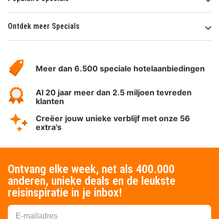
Ontdek meer Specials
Over
HotelSpecials
Meer dan 6.500 speciale hotelaanbiedingen
Al 20 jaar meer dan 2.5 miljoen tevreden
klanten
Creëer jouw unieke verblijf met onze 56
extra's
Ontvang elke week, net als 400.000
anderen, unieke deals en de leukste
reisinspiratie in je inbox!