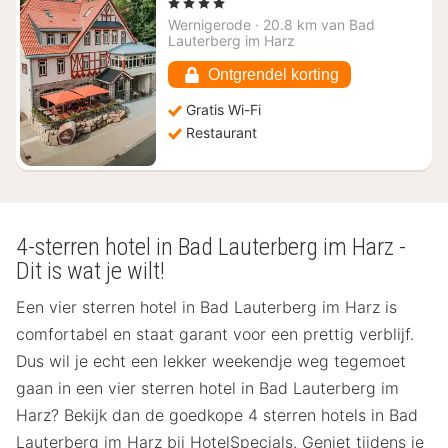
nacht
, 4 Sterren
vanaf
Wernigerode
·
20.8 km van Bad
€
Lauterberg im Harz
90,33
Ontgrendel korting
Gratis Wi-Fi
Restaurant
4-sterren hotel in Bad Lauterberg im Harz -
Dit is wat je wilt!
Een vier sterren hotel in Bad Lauterberg im Harz is
comfortabel en staat garant voor een prettig verblijf.
Dus wil je echt een lekker weekendje weg tegemoet
gaan in een vier sterren hotel in Bad Lauterberg im
Harz? Bekijk dan de goedkope 4 sterren hotels in Bad
Lauterberg im Harz bij HotelSpecials. Geniet tijdens je