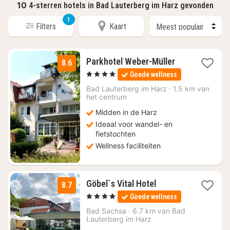
10
4-sterren hotels in Bad Lauterberg im Harz gevonden
1
Filters
Kaart
1
Parkhotel Weber-Müller
8.6
nacht
, 4 Sterren
Goede wellness
vanaf
€
Bad Lauterberg im Harz
·
1.5 km van
het centrum
135
Midden in de Harz
Ideaal voor wandel- en
fietstochten
Wellness faciliteiten
1
Göbel`s Vital Hotel
8.7
nacht
, 4 Sterren
Goede wellness
vanaf
€
Bad Sachsa
·
6.7 km van Bad
Lauterberg im Harz
166,25