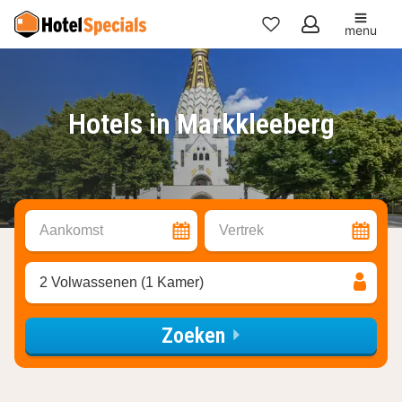
menu
Mijn
favorieten
Hotels in Markkleeberg
Aankomst
Vertrek
2 Volwassenen (1 Kamer)
Zoeken