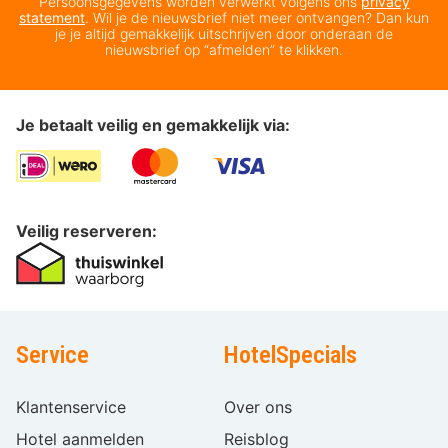
Persoonsgegevens worden verwerkt volgens ons
privacy
statement
. Wil je de nieuwsbrief niet meer ontvangen? Dan kun
je je altijd gemakkelijk uitschrijven door onderaan de
nieuwsbrief op “afmelden” te klikken.
Je betaalt veilig en gemakkelijk via:
Veilig reserveren:
Service
HotelSpecials
Klantenservice
Over ons
Hotel aanmelden
Reisblog