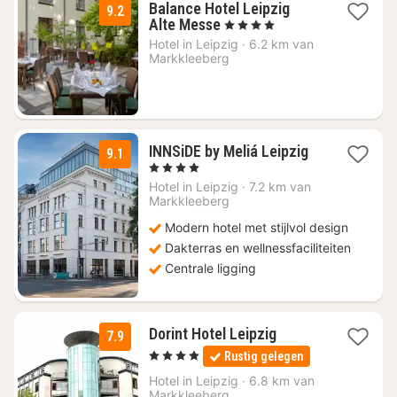
Balance Hotel Leipzig
9.2
1
Alte Messe
, 4 Sterren
nacht
Hotel in
Leipzig
·
6.2 km van
vanaf
Markkleeberg
€
58,59
1
INNSiDE by Meliá Leipzig
9.1
nacht
, 4 Sterren
vanaf
Hotel in
Leipzig
·
7.2 km van
€
Markkleeberg
152,25
Modern hotel met stijlvol design
Dakterras en wellnessfaciliteiten
Centrale ligging
1
Dorint Hotel Leipzig
7.9
nacht
, 4 Sterren
Rustig gelegen
vanaf
€
Hotel in
Leipzig
·
6.8 km van
Markkleeberg
79,38