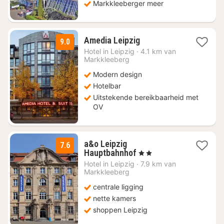
Markkleeberger meer
1
Amedia Leipzig
9.0
nacht
Hotel in
Leipzig
·
4.1 km van
vanaf
Markkleeberg
€
Modern design
72,45
Hotelbar
Uitstekende bereikbaarheid met
OV
a&o Leipzig
7.6
2
Hauptbahnhof
, 2 Sterren
nachten
Hotel in
Leipzig
·
7.9 km van
vanaf
Markkleeberg
€
centrale ligging
73,36
nette kamers
shoppen Leipzig