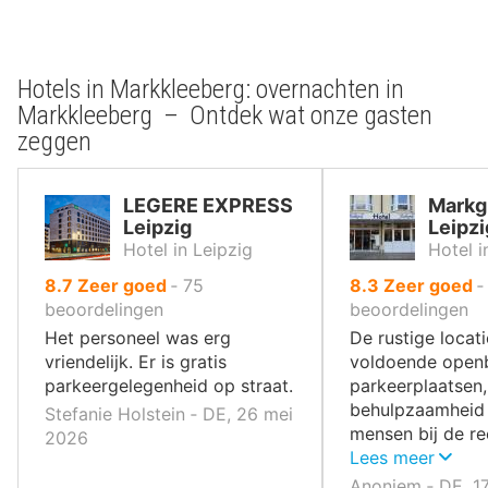
Hotels in Markkleeberg: overnachten in
Markkleeberg – Ontdek wat onze gasten
zeggen
LEGERE EXPRESS
Markg
Leipzig
Leipzi
Hotel in Leipzig
Hotel i
uit
uit
8.7
Zeer goed
‐
75
8.3
Zeer goed
10
10
beoordelingen
beoordelingen
,
,
Het personeel was erg
De rustige locat
vriendelijk. Er is gratis
voldoende open
parkeergelegenheid op straat.
parkeerplaatsen,
behulpzaamheid
Stefanie Holstein ‐ DE, 26 mei
mensen bij de re
2026
vriendelijke pers
Lees meer
Anoniem ‐ DE, 17