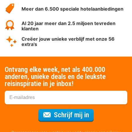
HotelSpecials
Meer dan 6.500 speciale hotelaanbiedingen
Al 20 jaar meer dan 2.5 miljoen tevreden
klanten
Creëer jouw unieke verblijf met onze 56
extra's
Ontvang elke week, net als 400.000
anderen, unieke deals en de leukste
reisinspiratie in je inbox!
Voor de nieuws
Schrijf mij in