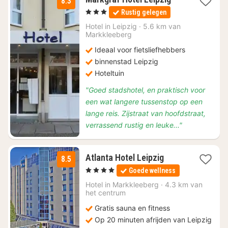
8.3
nacht
, 3 Sterren
Rustig gelegen
vanaf
€
Hotel in
Leipzig
·
5.6 km van
Markkleeberg
53,76
Ideaal voor fietsliefhebbers
binnenstad Leipzig
Hoteltuin
"Goed stadshotel, en praktisch voor
een wat langere tussenstop op een
lange reis. Zijstraat van hoofdstraat,
verrassend rustig en leuke..."
2
Atlanta Hotel Leipzig
8.5
nachten
, 4 Sterren
Goede wellness
vanaf
€
Hotel in
Markkleeberg
·
4.3 km van
het centrum
69
Gratis sauna en fitness
Op 20 minuten afrijden van Leipzig