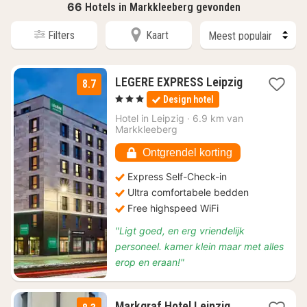
66
Hotels in Markkleeberg gevonden
Filters
Kaart
LEGERE EXPRESS Leipzig
8.7
1
, 3 Sterren
Design hotel
nacht
vanaf
Hotel in
Leipzig
·
6.9 km van
€
Markkleeberg
70,35
Ontgrendel korting
Express Self-Check-in
Ultra comfortabele bedden
Free highspeed WiFi
"Ligt goed, en erg vriendelijk
personeel. kamer klein maar met alles
erop en eraan!"
1
Markgraf Hotel Leipzig