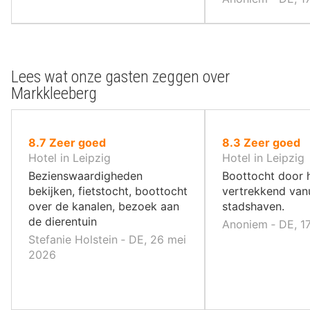
Lees wat onze gasten zeggen over
Markkleeberg
uit
uit
8.7
Zeer goed
8.3
Zeer goed
10
10
Hotel in Leipzig
Hotel in Leipzig
,
,
Bezienswaardigheden
Boottocht door he
bekijken, fietstocht, boottocht
vertrekkend van
over de kanalen, bezoek aan
stadshaven.
de dierentuin
Anoniem ‐ DE, 17
Stefanie Holstein ‐ DE, 26 mei
2026