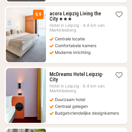
acora Leipzig Living the
6.9
1
City
, 3 Sterren
nacht
Hotel in
Leipzig
·
4.4 km van
vanaf
Markkleeberg
€
Centrale locatie
47,25
Comfortabele kamers
Moderne inrichting
McDreams Hotel Leipzig-
1
City
nacht
Hotel in
Leipzig
·
6.4 km van
vanaf
Markkleeberg
€
Duurzaam hotel
37,49
Centraal gelegen
Budgetvriendelijke designkamers