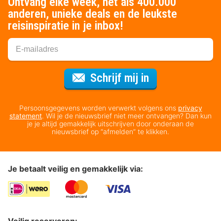
Ontvang elke week, net als 400.000
anderen, unieke deals en de leukste
reisinspiratie in je inbox!
Voor de nieuws
Schrijf mij in
Persoonsgegevens worden verwerkt volgens ons
privacy
statement
. Wil je de nieuwsbrief niet meer ontvangen? Dan kun
je je altijd gemakkelijk uitschrijven door onderaan de
nieuwsbrief op “afmelden” te klikken.
Je betaalt veilig en gemakkelijk via:
Veilig reserveren: