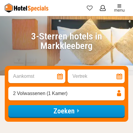
menu
Mijn
favorieten
3-Sterren hotels in
Markkleeberg
Aankomst
Vertrek
2 Volwassenen (1 Kamer)
Zoeken