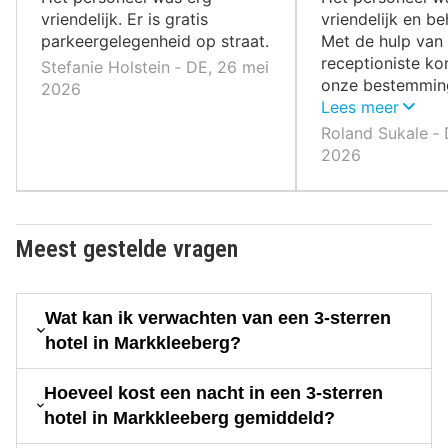
vriendelijk. Er is gratis
vriendelijk en b
parkeergelegenheid op straat.
Met de hulp van
receptioniste ko
Stefanie Holstein ‐ DE, 26 mei
onze bestemmin
2026
Leipzig vinden.
Lees meer
Roland Sukale ‐ 
2026
Meest gestelde vragen
Wat kan ik verwachten van een 3-sterren
hotel in Markkleeberg?
Hoeveel kost een nacht in een 3-sterren
hotel in Markkleeberg gemiddeld?