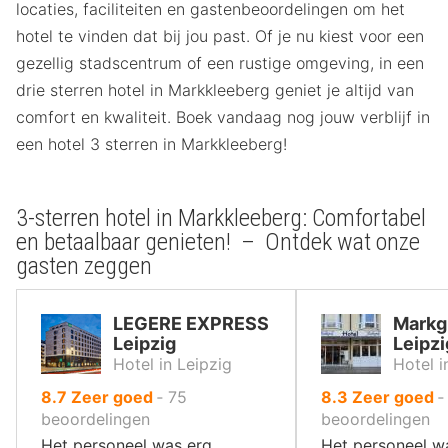
locaties, faciliteiten en gastenbeoordelingen om het
hotel te vinden dat bij jou past. Of je nu kiest voor een
gezellig stadscentrum of een rustige omgeving, in een
drie sterren hotel in Markkleeberg geniet je altijd van
comfort en kwaliteit. Boek vandaag nog jouw verblijf in
een hotel 3 sterren in Markkleeberg!
3-sterren hotel in Markkleeberg: Comfortabel
en betaalbaar genieten! – Ontdek wat onze
gasten zeggen
LEGERE EXPRESS
Markg
Leipzig
Leipzi
Hotel in Leipzig
Hotel i
uit
uit
8.7
Zeer goed
‐
75
8.3
Zeer goed
10
10
beoordelingen
beoordelingen
,
,
Het personeel was erg
Het personeel w