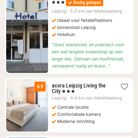
, 3 Sterren
Rustig gelegen
vanaf
€
Leipzig
·
5.6 km van Markkleeberg
53,76
Ideaal voor fietsliefhebbers
binnenstad Leipzig
Hoteltuin
"Goed stadshotel, en praktisch voor
een wat langere tussenstop op een
lange reis. Zijstraat van hoofdstraat,
verrassend rustig en leuke..."
acora Leipzig Living the
6.9
1
City
, 3 Sterren
nacht
Leipzig
·
4.4 km van Markkleeberg
vanaf
€
Centrale locatie
47,25
Comfortabele kamers
Moderne inrichting