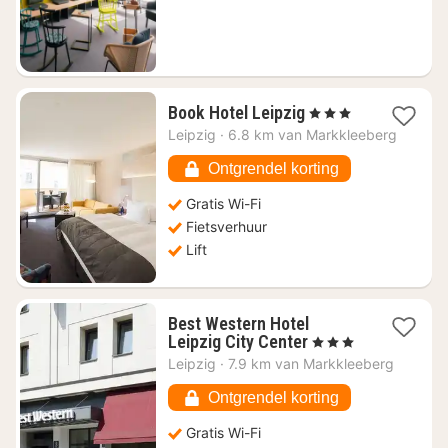
€
75,18
1
Book Hotel Leipzig
, 3 Sterren
nacht
Leipzig
·
6.8 km van Markkleeberg
vanaf
€
Ontgrendel korting
76,65
Gratis Wi-Fi
Fietsverhuur
Lift
Best Western Hotel
1
Leipzig City Center
, 3 Sterren
nacht
Leipzig
·
7.9 km van Markkleeberg
vanaf
€
Ontgrendel korting
66,23
Gratis Wi-Fi