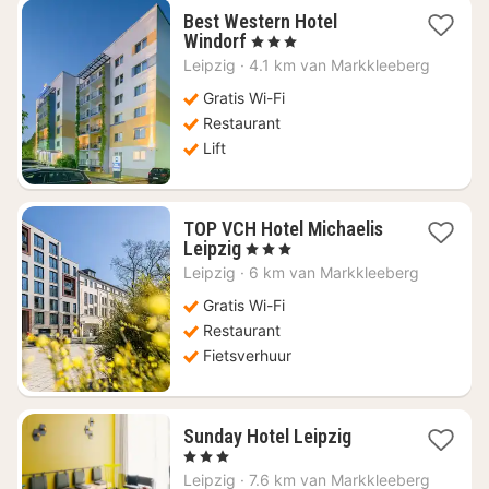
Best Western Hotel
1
Windorf
, 3 Sterren
nacht
Leipzig
·
4.1 km van Markkleeberg
vanaf
€
Gratis Wi-Fi
62,92
Restaurant
Lift
TOP VCH Hotel Michaelis
1
Leipzig
, 3 Sterren
nacht
Leipzig
·
6 km van Markkleeberg
vanaf
€
Gratis Wi-Fi
92,34
Restaurant
Fietsverhuur
1
Sunday Hotel Leipzig
nacht
, 3 Sterren
vanaf
Leipzig
·
7.6 km van Markkleeberg