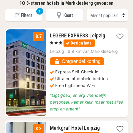
10
3-sterren hotels in Markkleeberg gevonden
1
Filters
Kaart
LEGERE EXPRESS Leipzig
8.7
1
, 3 Sterren
Design hotel
nacht
vanaf
Leipzig
·
6.9 km van Markkleeberg
€
70,35
Ontgrendel korting
Express Self-Check-in
Ultra comfortabele bedden
Free highspeed WiFi
"Ligt goed, en erg vriendelijk
personeel. kamer klein maar met alles
erop en eraan!"
1
Markgraf Hotel Leipzig
8.3
nacht