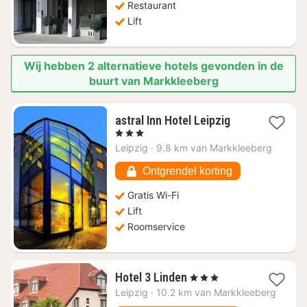
Restaurant
Lift
Wij hebben 2 alternatieve hotels gevonden in de
buurt van Markkleeberg
1
astral Inn Hotel Leipzig
nacht
, 3 Sterren
vanaf
Leipzig
·
9.8 km van Markkleeberg
€
49,26
Ontgrendel korting
Gratis Wi-Fi
Lift
Roomservice
1
Hotel 3 Linden
, 3 Sterren
nacht
Leipzig
·
10.2 km van Markkleeberg
vanaf