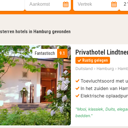
Aankomst
Vertrek
2
-sterren hotels in Hamburg gevonden
Privathotel Lindtn
Fantastisch
9.1
Rustig gelegen
Duitsland
›
Hamburg
›
Hamb
Toevluchtsoord met u
In het zuiden van Ha
Vorige foto
Volgende foto
Elektrische oplaadpun
"Mooi, klassiek, Duits, elega
bedden."