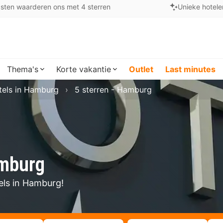
sten waarderen ons met 4 sterren
Unieke hotele
Thema's
Korte vakantie
Outlet
Last minutes
tels in Hamburg
5 sterren - Hamburg
amburg
els in Hamburg!