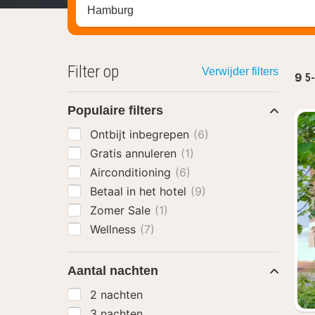
Zoek op hotel, regio of stad
Filter op
Verwijder filters
9
5
Populaire filters
Ontbijt inbegrepen
(6)
Gratis annuleren
(1)
Airconditioning
(6)
Betaal in het hotel
(9)
Zomer Sale
(1)
Wellness
(7)
Aantal nachten
2 nachten
3 nachten