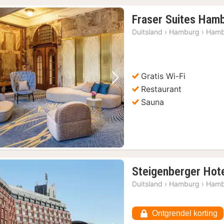
Fraser Suites Ham
Duitsland
›
Hamburg
›
Hamb
Gratis Wi-Fi
Vorige foto
Volgende foto
Restaurant
Sauna
Steigenberger Hot
Duitsland
›
Hamburg
›
Hamb
Ontgrendel korting