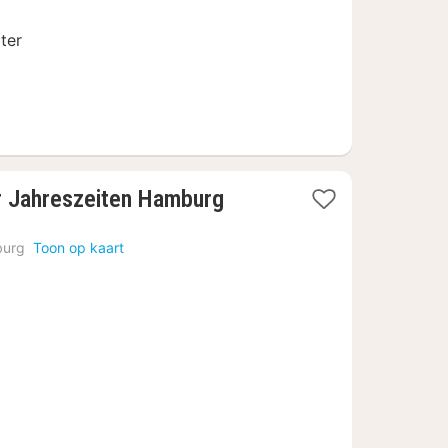
ter
1
r Jahreszeiten Hamburg
nacht
vanaf
urg
Toon op kaart
€
364,75