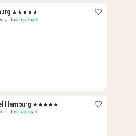
1
burg
, 5 Sterren
nacht
urg
Toon op kaart
vanaf
€
123,61
1
el Hamburg
, 5 Sterren
nacht
urg
Toon op kaart
vanaf
€
175