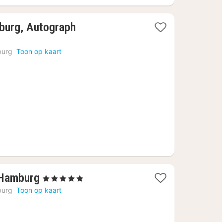
mburg, Autograph
urg
Toon op kaart
1
 Hamburg
, 5 Sterren
nacht
urg
Toon op kaart
vanaf
€