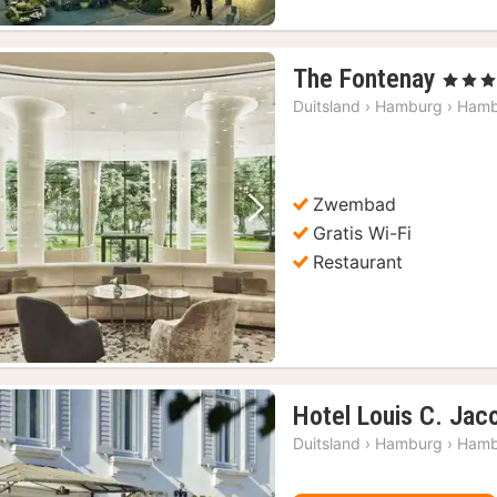
1
The Fontenay
, 5 Sterr
nach
Duitsland
›
Hamburg
›
Hamb
vana
€
374,
Zwembad
Vorige foto
Volgende foto
Gratis Wi-Fi
Restaurant
Hotel Louis C. Jac
Duitsland
›
Hamburg
›
Hamb