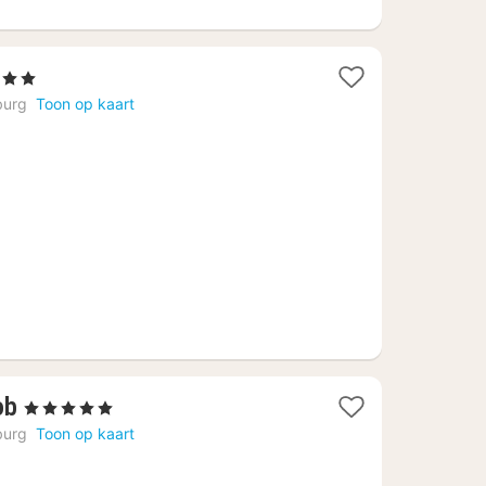
en
t
urg
Toon op kaart
f
30
1
ob
, 5 Sterren
nacht
urg
Toon op kaart
vanaf
€