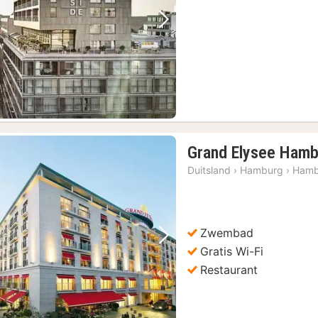
Vorige foto
Volgende foto
Grand Elysee Hamb
Duitsland
›
Hamburg
›
Hamb
Zwembad
Vorige foto
Volgende foto
Gratis Wi-Fi
Restaurant