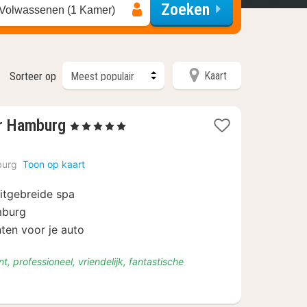
Zoeken
 Volwassenen (1 Kamer)
Kaart
Sorteer op
1
er Hamburg
, 5 Sterren
nacht
vanaf
urg
Toon op kaart
€
149
itgebreide spa
mburg
ten voor je auto
nt, professioneel, vriendelijk, fantastische