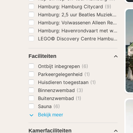
Hamburg: Hamburg Citycard
(9)
Hamburg: 2,5 uur Beatles Muziek Tour
(9)
Hamburg: Volwassenen Alleen Reeperbah
Hamburg: Havenrondvaart met wijn en k
LEGO© Discovery
Faciliteiten
Ontbijt inbegrepen
(6)
Parkeergelegenheid
(1)
Huisdieren toegestaan
(1)
Binnenzwembad
(3)
Buitenzwembad
(1)
Sauna
(6)
Faciliteiten
Bekijk meer
Kamerfaciliteiten