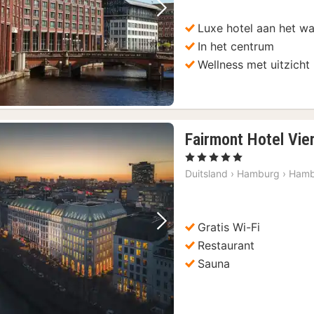
Vorige foto
Volgende foto
Luxe hotel aan het wa
In het centrum
Wellness met uitzicht
Fairmont Hotel Vie
, 5 Sterren
Duitsland
›
Hamburg
›
Hamb
Gratis Wi-Fi
Vorige foto
Volgende foto
Restaurant
Sauna
rg
(9)