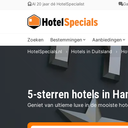
Al 20 jaar dé HotelSpecialist
Ga
Zoeken
Bestemmingen
Aanbiedingen
HotelSpecials.nl
Hotels in Duitsland
Ho
5-sterren hotels in H
Geniet van ultieme luxe in de mooiste hot