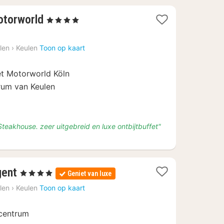
1
otorworld
, 4 Sterren
nacht
vanaf
len
›
Keulen
Toon op kaart
€
93,45
et Motorworld Köln
rum van Keulen
Steakhouse. zeer uitgebreid en luxe ontbijtbuffet"
2
ent
, 4 Sterren
Geniet van luxe
nachten
len
›
Keulen
Toon op kaart
vanaf
€
 centrum
124,95