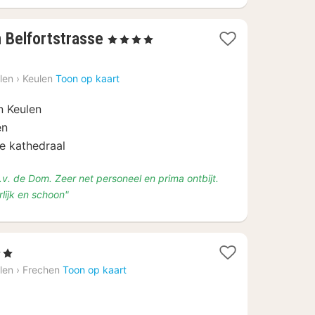
1
 Belfortstrasse
, 4 Sterren
nacht
vanaf
len
›
Keulen
Toon op kaart
€
114,45
 Keulen
en
e kathedraal
.o.v. de Dom. Zeer net personeel en prima ontbijt.
lijk en schoon"
2 Sterren
acht
len
›
Frechen
Toon op kaart
anaf