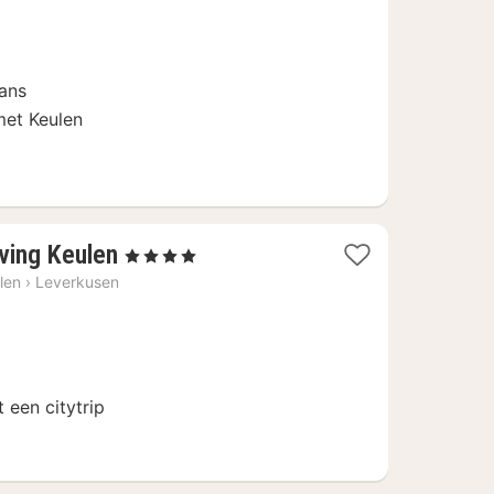
61
fans
met Keulen
2
ving Keulen
, 4 Sterren
nachten
len
›
Leverkusen
vanaf
€
59
 een citytrip