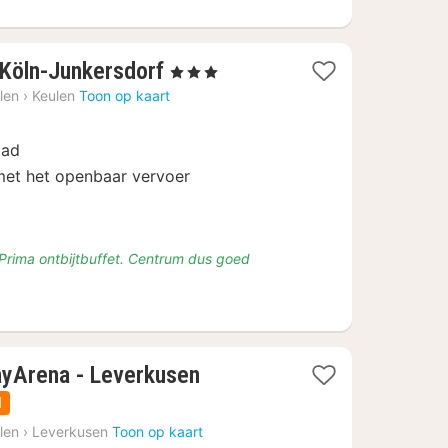
1
t Köln-Junkersdorf
, 3 Sterren
nacht
len
›
Keulen
Toon op kaart
vanaf
€
tad
89,78
et het openbaar vervoer
. Prima ontbijtbuffet. Centrum dus goed
2
ayArena - Leverkusen
nachten
l
vanaf
len
›
Leverkusen
Toon op kaart
€