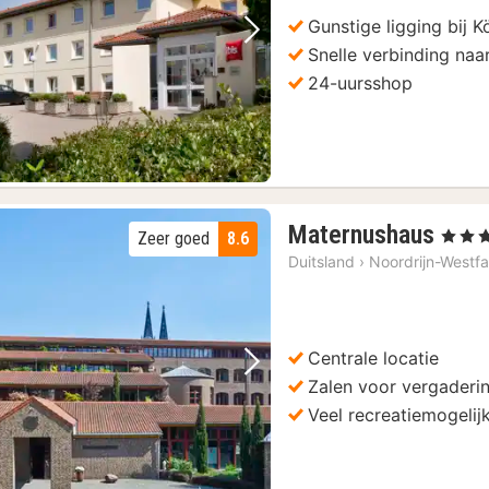
8
Gunstige ligging bij 
Vorige foto
Volgende foto
Snelle verbinding naa
24-uursshop
rdag en zondag
(5)
1
Maternushaus
, 3 Ster
Zeer goed
8.6
nach
Duitsland
›
Noordrijn-Westfa
vana
€
69,0
Centrale locatie
Vorige foto
Volgende foto
Zalen voor vergaderi
Veel recreatiemogeli