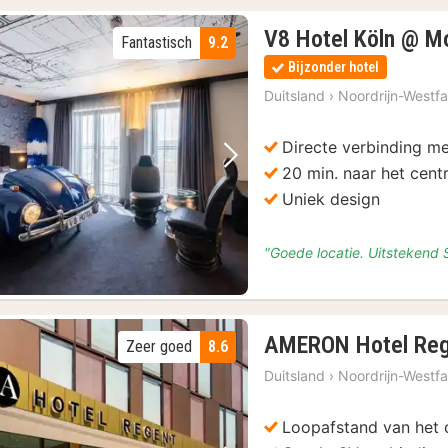
V8 Hotel Köln @ M
Fantastisch
9.2
Bijzonder hotel
Duitsland
›
Noordrijn-Westfa
Directe verbinding m
Vorige foto
Volgende foto
20 min. naar het cent
Uniek design
"Goede locatie. Uitstekend 
AMERON Hotel Reg
Zeer goed
8.6
Duitsland
›
Noordrijn-Westfa
Loopafstand van het