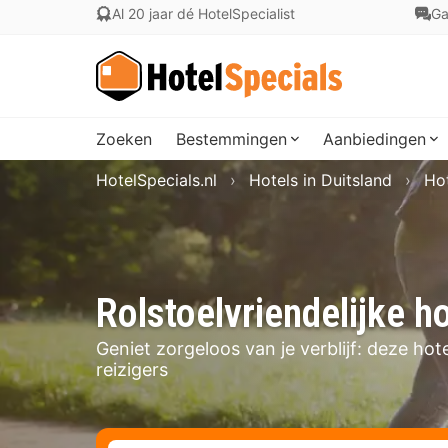
Al 20 jaar dé HotelSpecialist
Ga
Zoeken
Bestemmingen
Aanbiedingen
HotelSpecials.nl
Hotels in Duitsland
Hot
Rolstoelvriendelijke ho
Geniet zorgeloos van je verblijf: deze hot
reizigers