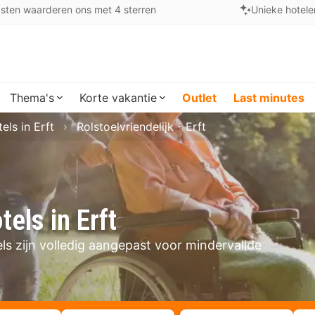
sten waarderen ons met 4 sterren
Unieke hotele
Thema's
Korte vakantie
Outlet
Last minutes
els in Erft
Rolstoelvriendelijk - Erft
tels in Erft
els zijn volledig aangepast voor mindervalide