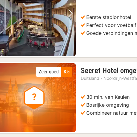
Eerste stadionhotel
Vorige foto
Volgende foto
Perfect voor voetbal
Goede verbindingen 
Secret Hotel omge
Zeer goed
8.5
Duitsland
›
Noordrijn-Westfa
30 min. van Keulen
Bosrijke omgeving
Combineer natuur met