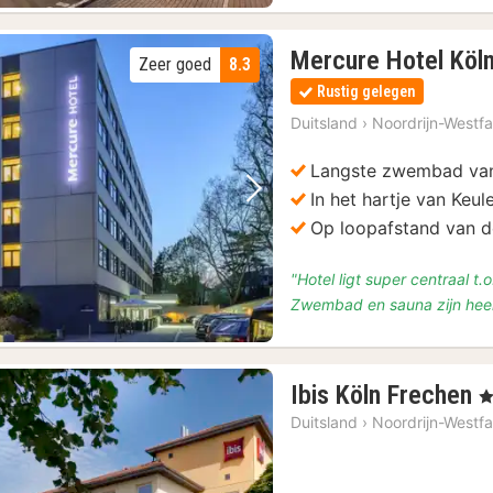
Mercure Hotel Köln
Zeer goed
8.3
Rustig gelegen
Duitsland
›
Noordrijn-Westfa
Langste zwembad van
In het hartje van Keul
Vorige foto
Volgende foto
Op loopafstand van d
"Hotel ligt super centraal t
Zwembad en sauna zijn heer
1
Ibis Köln Frechen
, 
n
Duitsland
›
Noordrijn-Westfa
v
€