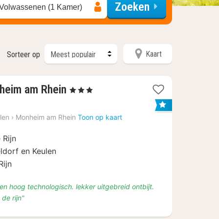
Zoeken
 Volwassenen (1 Kamer)
Kaart
Sorteer op
2
heim am Rhein
, 3 Sterren
nachten
vanaf
len
›
Monheim am Rhein
Toon op kaart
€
64
 Rijn
ldorf en Keulen
Rijn
 en hoog technologisch. lekker uitgebreid ontbijt.
de rijn"