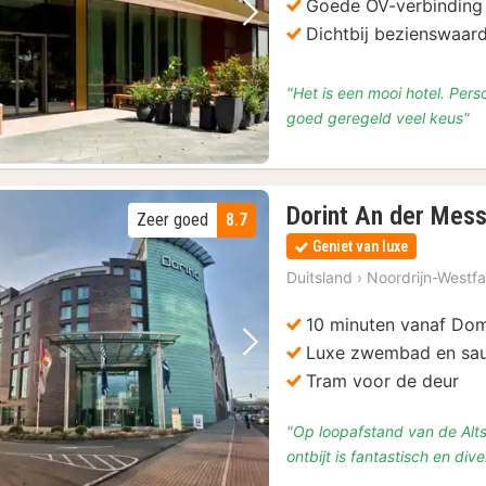
Goede OV-verbinding
Vorige foto
Volgende foto
Dichtbij bezienswaar
"Het is een mooi hotel. Per
goed geregeld veel keus"
Dorint An der Mess
Zeer goed
8.7
Geniet van luxe
Duitsland
›
Noordrijn-Westfa
10 minuten vanaf Do
Luxe zwembad en sa
Vorige foto
Volgende foto
Tram voor de deur
"Op loopafstand van de Altst
ontbijt is fantastisch en dive