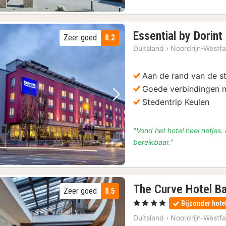
Essential by Dorin
Zeer goed
8.2
Duitsland
›
Noordrijn-Westfa
Aan de rand van de s
Goede verbindingen m
Vorige foto
Volgende foto
Stedentrip Keulen
"Vond het hotel heel netjes
bereikbaar."
The Curve Hotel B
Zeer goed
8.5
, 4 Sterren
Bijzonder hote
Duitsland
›
Noordrijn-Westfa