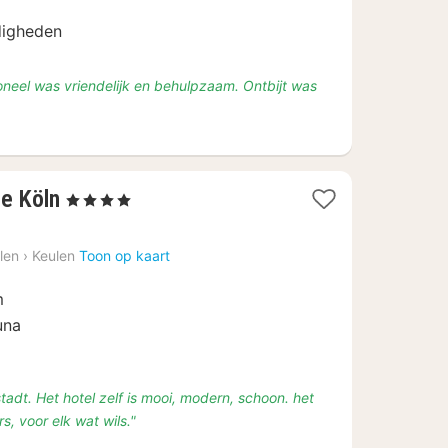
digheden
soneel was vriendelijk en behulpzaam. Ontbijt was
2
e Köln
, 4 Sterren
nachten
vanaf
len
›
Keulen
Toon op kaart
€
98,70
m
una
adt. Het hotel zelf is mooi, modern, schoon. het
rs, voor elk wat wils."