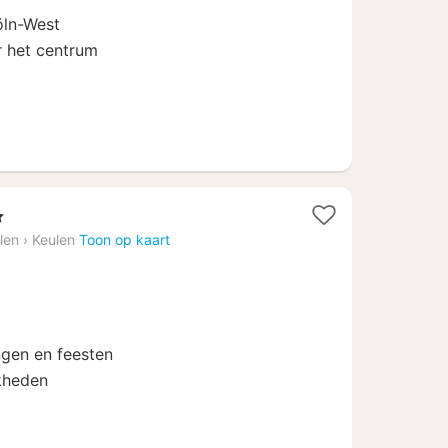
0
Köln-West
r het centrum
ren
t
len
›
Keulen
Toon op kaart
f
9
ngen en feesten
jkheden