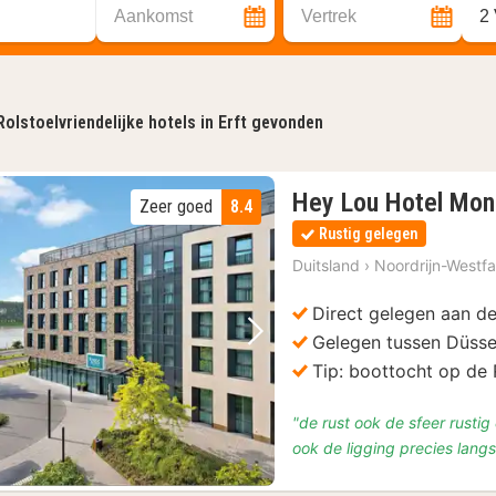
Aankomst
Vertrek
2
Rolstoelvriendelijke hotels in Erft gevonden
Hey Lou Hotel Mon
Zeer goed
8.4
Rustig gelegen
Duitsland
›
Noordrijn-Westfa
Direct gelegen aan de
Gelegen tussen Düsse
Vorige foto
Volgende foto
Tip: boottocht op de 
"de rust ook de sfeer rustig
ook de ligging precies langs 