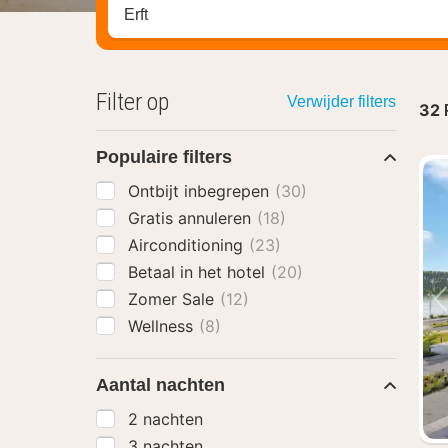
Zoek op hotel, regio of stad
Filter op
Verwijder filters
32
Populaire filters
Ontbijt inbegrepen
(30)
Gratis annuleren
(18)
Airconditioning
(23)
Betaal in het hotel
(20)
Zomer Sale
(12)
Wellness
(8)
Aantal nachten
2 nachten
3 nachten