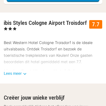
ibis Styles Cologne Airport Troisdorf
7.7
, 3 Sterren
Best Western Hotel Cologne Troisdorf is de ideale
uitvalsbasis. Ontdek Troisdorf en bezoek de
toeristische trekpleisters van Keulen! Onze gasten
beoordelen dit hotel gemiddeld met een 7.7.
Ligging Best Western Hotel Cologne
Lees meer
Troisdorf
Het Best Western Hotel Cologne Troisdorf ligt
strategisch tussen Keulen en Bonn, op slechts 20
Creëer jouw unieke verblijf
minuten rijden van het centrum van Keulen. Maak een
uitstapje naar een van deze veelzijdige steden of