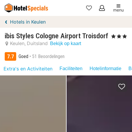
menu
Mijn
Hotels in Keulen
favorieten
ibis Styles Cologne Airport Troisdorf
, 3 Sterren
Keulen
Duitsland
Bekijk op kaart
7.7
Goed
51 Beoordelingen
Extra's en Activiteiten
Faciliteiten
Hotelinformatie
B