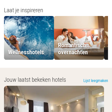
Laat je inspireren
Romantisch
Wellnesshotels
overnachten
L
Jouw laatst bekeken hotels
Lijst leegmaken