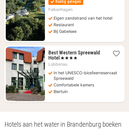
Rustig gelegen
vanaf
€
Falkenhagen
130
Eigen zandstrand van het hotel
Restaurant
Bij Gabelsee
Best Western Spreewald
1
Hotel
, 4 Sterren
nacht
Lübbenau
vanaf
€
In het UNESCO-biosfeerreservaat
102,35
Spreewald
Comfortabele kamers
Biertuin
Hotels aan het water in Brandenburg boeken