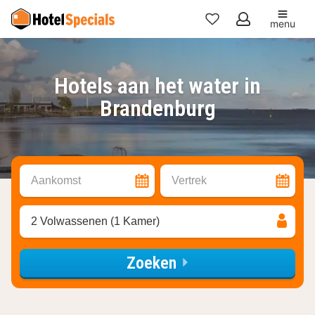
menu
Mijn
favorieten
Hotels aan het water in
Brandenburg
Aankomst
Vertrek
2 Volwassenen (1 Kamer)
Zoeken