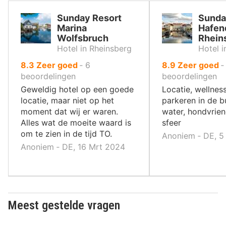
Sunday Resort
Sunda
Marina
Hafen
Wolfsbruch
Rhein
Hotel in Rheinsberg
Hotel i
uit
uit
8.3
Zeer goed
‐
6
8.9
Zeer goed
10
10
beoordelingen
beoordelingen
,
,
Geweldig hotel op een goede
Locatie, wellness
locatie, maar niet op het
parkeren in de b
moment dat wij er waren.
water, hondvriend
Alles wat de moeite waard is
sfeer
om te zien in de tijd TO.
Anoniem ‐ DE, 5
Anoniem ‐ DE, 16 Mrt 2024
Meest gestelde vragen