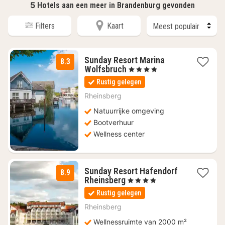
5
Hotels aan een meer in Brandenburg gevonden
Filters
Kaart
Sunday Resort Marina
8.3
2
Wolfsbruch
, 4 Sterren
nachten
Rustig gelegen
vanaf
€
Rheinsberg
99
Natuurrijke omgeving
Bootverhuur
Wellness center
Sunday Resort Hafendorf
8.9
2
Rheinsberg
, 4 Sterren
nachten
Rustig gelegen
vanaf
€
Rheinsberg
99
Wellnessruimte van 2000 m²