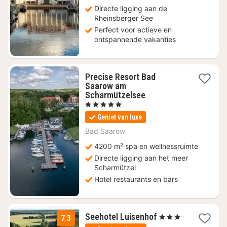
Directe ligging aan de
Rheinsberger See
Perfect voor actieve en
ontspannende vakanties
Precise Resort Bad
Saarow am
2
Scharmützelsee
nachten
, 5 Sterren
vanaf
Geniet van luxe
€
152,15
Bad Saarow
4200 m² spa en wellnessruimte
Directe ligging aan het meer
Scharmützel
Hotel restaurants en bars
1
Seehotel Luisenhof
, 3 Sterren
7.3
nacht