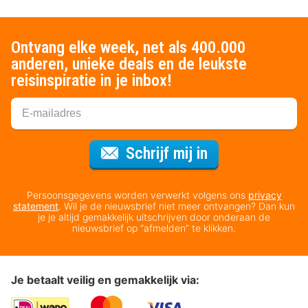
Ontvang elke week, net als 400.000
anderen, unieke deals en de leukste
reisinspiratie in je inbox!
Voor de nieuws
Schrijf mij in
Persoonsgegevens worden verwerkt volgens ons
privacy
statement
. Wil je de nieuwsbrief niet meer ontvangen? Dan kun
je je altijd gemakkelijk uitschrijven door onderaan de
nieuwsbrief op “afmelden” te klikken.
Je betaalt veilig en gemakkelijk via: