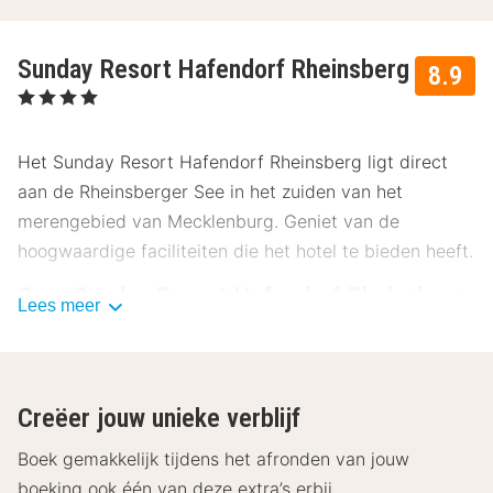
Sunday Resort Hafendorf Rheinsberg
8.9
, 4 Sterren
Het Sunday Resort Hafendorf Rheinsberg ligt direct
aan de Rheinsberger See in het zuiden van het
merengebied van Mecklenburg. Geniet van de
hoogwaardige faciliteiten die het hotel te bieden heeft.
Over Sunday Resort Hafendorf Rheinsberg
Lees meer
Het Sunday Resort Hafendorf Rheinsberg ligt in
Rheinsberg, midden in het betoverende
merenlandschap. Geniet van je verblijf in de natuur en
Creëer jouw unieke verblijf
ontspan.
Boek gemakkelijk tijdens het afronden van jouw
Faciliteiten Sunday Resort Hafendorf
boeking ook één van deze extra’s erbij.