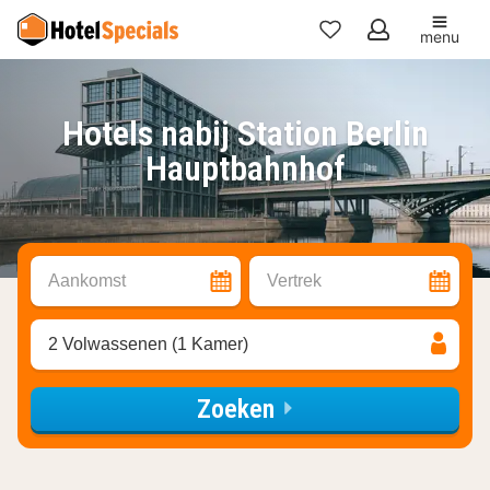
menu
Mijn
favorieten
Hotels nabij Station Berlin
Hauptbahnhof
Aankomst
Vertrek
2 Volwassenen (1 Kamer)
Zoeken