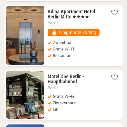
Adina Apartment Hotel
1
Berlin Mitte
, 4 Sterren
nacht
Berlijn
vanaf
€
Ontgrendel korting
96,84
Zwembad
Gratis Wi-Fi
Restaurant
Motel One Berlin -
1
Hauptbahnhof
nacht
Berlijn
vanaf
€
Gratis Wi-Fi
83,79
Fietsverhuur
Lift