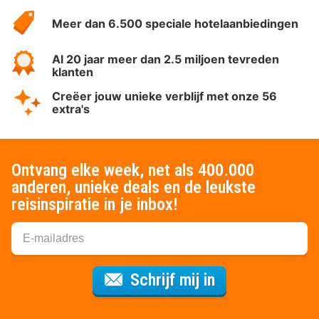
HotelSpecials
Meer dan 6.500 speciale hotelaanbiedingen
Al 20 jaar meer dan 2.5 miljoen tevreden
klanten
Creëer jouw unieke verblijf met onze 56
extra's
Ontvang elke week, net als 400.000
anderen, unieke deals en de leukste
reisinspiratie in je inbox!
Voor de nieuws
Schrijf mij in