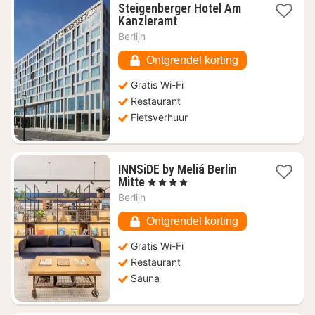
Steigenberger Hotel Am
1
Kanzleramt
nacht
Berlijn
vanaf
€
Ontgrendel korting
112,68
Gratis Wi-Fi
Restaurant
Fietsverhuur
INNSiDE by Meliá Berlin
1
Mitte
, 4 Sterren
nacht
Berlijn
vanaf
€
Ontgrendel korting
87,83
Gratis Wi-Fi
Restaurant
Sauna