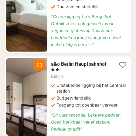
Duurzam en stedelijk
"Goede ligging t.o.v Berlijn hbf.
Ontbijt zeker ook geschikt voor
vegan en glutenvrij. Duurzaam:
handdoeken kun je aangeven. Veel
leuke plekjes om in..."
2
a&o Berlin Hauptbahnhof
7.2
nachten
, 2 Sterren
vanaf
Berlijn
€
78,92
Uitstekende ligging bij het centraal
station
Budgetvriendelijk
Toegang tot openbaar vervoer
"24 uurs receptie, Lekkere bedden,
Goed berikbaar vanaf station,
Redelijk ontbijt"