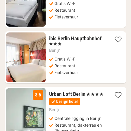
Gratis Wi-Fi
Restaurant
Fietsverhuur
1
ibis Berlin Hauptbahnhof
nacht
, 3 Sterren
vanaf
Berlijn
€
72
Gratis Wi-Fi
Restaurant
Fietsverhuur
1
Urban Loft Berlin
, 4 Sterren
8.6
nacht
Design hotel
vanaf
€
Berlijn
63
Centrale ligging in Berlijn
Restaurant, dakterras en
fitnessruimte