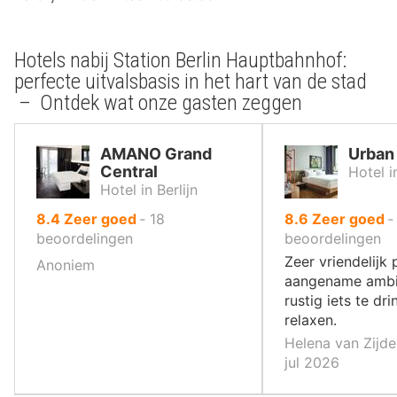
Hotels nabij Station Berlin Hauptbahnhof:
perfecte uitvalsbasis in het hart van de stad
– Ontdek wat onze gasten zeggen
AMANO Grand
Urban 
Central
Hotel in
Hotel in Berlijn
uit
uit
8.4
Zeer goed
‐
18
8.6
Zeer goed
10
10
beoordelingen
beoordelingen
,
,
Zeer vriendelijk
Anoniem
aangename amb
rustig iets te dr
relaxen.
Helena van Zijde
jul 2026