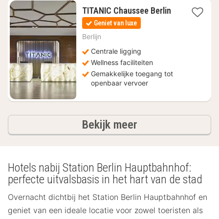
1
TITANIC Chaussee Berlin
nacht
Geniet van luxe
vanaf
€
Berlijn
85,40
Centrale ligging
Wellness faciliteiten
Gemakkelijke toegang tot
openbaar vervoer
hotels
Bekijk meer
Hotels nabij Station Berlin Hauptbahnhof:
perfecte uitvalsbasis in het hart van de stad
Overnacht dichtbij het Station Berlin Hauptbahnhof en
geniet van een ideale locatie voor zowel toeristen als