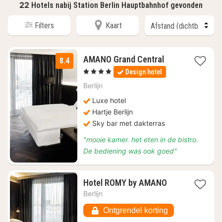
22
Hotels nabij Station Berlin Hauptbahnhof gevonden
Filters
Kaart
1
AMANO Grand Central
8.4
nacht
, 4 Sterren
Design hotel
vanaf
€
Berlijn
72,66
Luxe hotel
Hartje Berlijn
Sky bar met dakterras
"mooie kamer. het eten in de bistro.
De bediening was ook goed"
1
Hotel ROMY by AMANO
nacht
Berlijn
vanaf
€
Ontgrendel korting
66,30