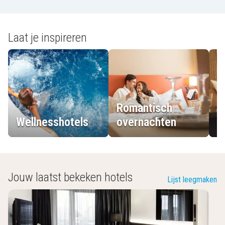
Laat je inspireren
Romantisch
Wellnesshotels
overnachten
L
Jouw laatst bekeken hotels
Lijst leegmaken