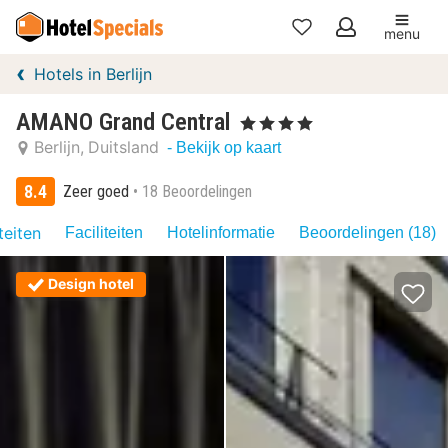
menu
Mijn
Hotels in Berlijn
favorieten
AMANO Grand Central
, 4 Sterren
Berlijn
Duitsland
- Bekijk op kaart
8.4
Zeer goed
18 Beoordelingen
teiten
Faciliteiten
Hotelinformatie
Beoordelingen (18)
Design hotel