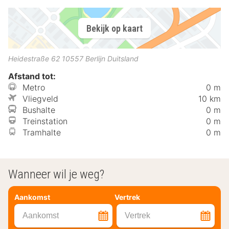
Bekijk op kaart
Heidestraße 62
10557
Berlijn
Duitsland
Afstand tot:
Metro
0 m
Vliegveld
10 km
Bushalte
0 m
Treinstation
0 m
Tramhalte
0 m
Wanneer wil je weg?
Aankomst
Vertrek
Aankomst
Vertrek