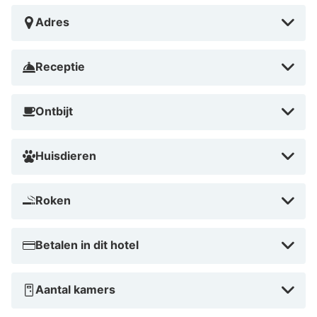
perfect voor een stedentrip, zowel kort als langer
Adres
verblijf, en biedt een uitstekende uitvalsbasis om
Berlijn te verkennen per trein, fiets of te voet.
Receptie
Ontbijt
Huisdieren
Roken
Betalen in dit hotel
Aantal kamers