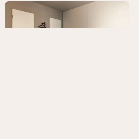
a&o Berlin Hauptbahnhof
Berlijn
,
Duitsland
7.2
/10
Uitstekende ligging bij het centraal station
Budgetvriendelijk
Toegang tot openbaar vervoer
Hotels in de buurt