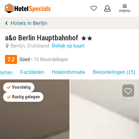
menu
Mijn
Hotels in Berlijn
favorieten
a&o Berlin Hauptbahnhof
, 2 Sterren
Berlijn
Duitsland
Bekijk op kaart
7.2
Goed
15 Beoordelingen
teiten
Faciliteiten
Hotelinformatie
Beoordelingen (15)
Voordelig
Rustig gelegen