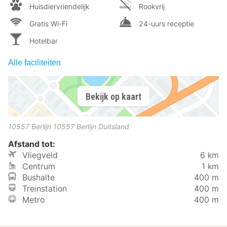
Huisdiervriendelijk
Rookvrij
Gratis Wi-Fi
24-uurs receptie
Hotelbar
Alle faciliteiten
Bekijk op kaart
10557 Berlijn
10557
Berlijn
Duitsland
Afstand tot:
Vliegveld
6 km
Centrum
1 km
Bushalte
400 m
Treinstation
400 m
Metro
400 m