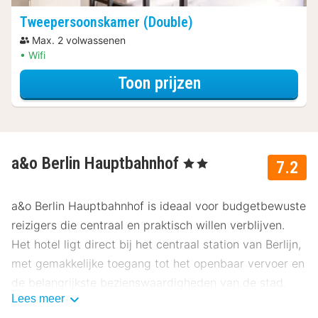
Tweepersoonskamer (Double)
Max. 2 volwassenen
Wifi
voor Rondvaarten
Toon prijzen
a&o Berlin Hauptbahnhof
, 2 Sterren
7.2
a&o Berlin Hauptbahnhof is ideaal voor budgetbewuste
reizigers die centraal en praktisch willen verblijven.
Het hotel ligt direct bij het centraal station van Berlijn,
met gemakkelijke toegang tot het openbaar vervoer en
de belangrijkste bezienswaardigheden van de stad.
Lees meer
Onze gasten beoordelen dit hotel gemiddeld met een