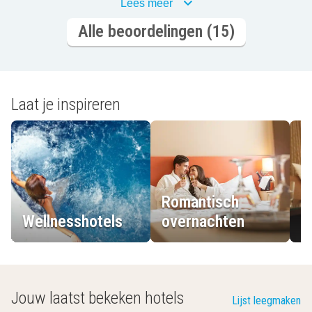
Lees meer
Alle beoordelingen (15)
Laat je inspireren
Romantisch
Wellnesshotels
overnachten
L
Jouw laatst bekeken hotels
Lijst leegmaken