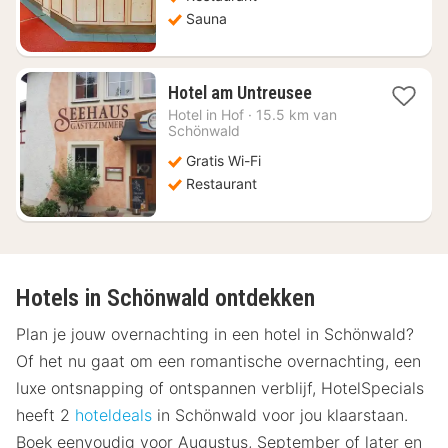
Sauna
1
Hotel am Untreusee
nacht
Hotel in
Hof
·
15.5 km van
vanaf
Schönwald
€
Gratis Wi-Fi
108,94
Restaurant
Hotels in Schönwald ontdekken
Plan je jouw overnachting in een hotel in Schönwald?
Of het nu gaat om een romantische overnachting, een
luxe ontsnapping of ontspannen verblijf, HotelSpecials
heeft 2
hoteldeals
in Schönwald voor jou klaarstaan.
Boek eenvoudig voor Augustus, September of later en