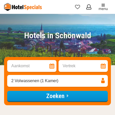
menu
Mijn
favorieten
Hotels in Schönwald
Aankomst
Vertrek
2 Volwassenen (1 Kamer)
Zoeken