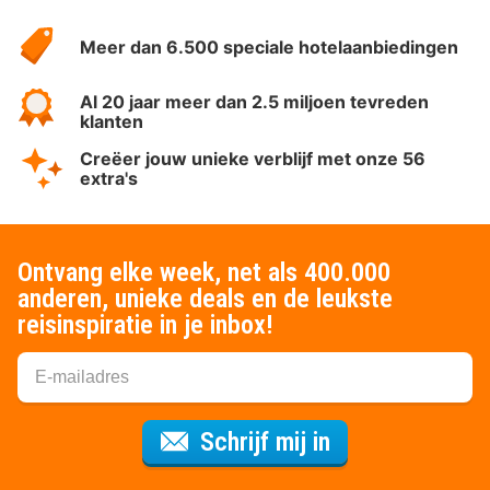
HotelSpecials
Meer dan 6.500 speciale hotelaanbiedingen
Al 20 jaar meer dan 2.5 miljoen tevreden
klanten
Creëer jouw unieke verblijf met onze 56
extra's
Ontvang elke week, net als 400.000
anderen, unieke deals en de leukste
reisinspiratie in je inbox!
Voor de nieuws
Schrijf mij in