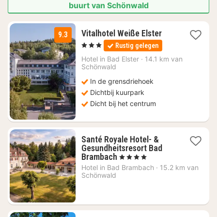
buurt van Schönwald
1
Vitalhotel Weiße Elster
9.3
nacht
, 3 Sterren
Rustig gelegen
vanaf
€
Hotel in
Bad Elster
·
14.1 km van
Schönwald
138
In de grensdriehoek
Dichtbij kuurpark
Dicht bij het centrum
Santé Royale Hotel- &
Gesundheitsresort Bad
2
Brambach
, 4 Sterren
nachten
Hotel in
Bad Brambach
·
15.2 km van
vanaf
Schönwald
€
222