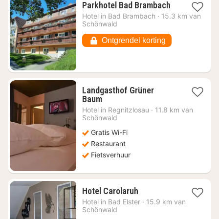
1
Parkhotel Bad Brambach
nacht
Hotel in
Bad Brambach
·
15.3 km van
vanaf
Schönwald
€
89,58
Ontgrendel korting
Landgasthof Grüner
1
Baum
nacht
Hotel in
Regnitzlosau
·
11.8 km van
vanaf
Schönwald
€
Gratis Wi-Fi
61,68
Restaurant
Fietsverhuur
1
Hotel Carolaruh
nacht
Hotel in
Bad Elster
·
15.9 km van
vanaf
Schönwald
€