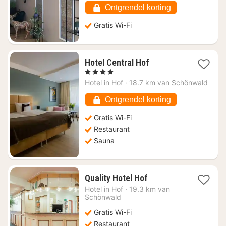
69,78
Ontgrendel korting
Gratis Wi-Fi
1
Hotel Central Hof
nacht
, 4 Sterren
vanaf
Hotel in
Hof
·
18.7 km van Schönwald
€
129,04
Ontgrendel korting
Gratis Wi-Fi
Restaurant
Sauna
1
Quality Hotel Hof
nacht
Hotel in
Hof
·
19.3 km van
vanaf
Schönwald
€
Gratis Wi-Fi
120,55
Restaurant