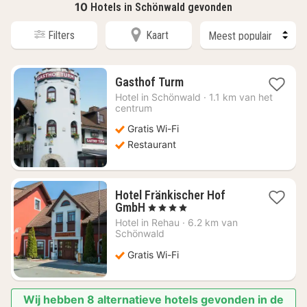
10
Hotels in Schönwald gevonden
Filters
Kaart
1
Gasthof Turm
nacht
Hotel in
Schönwald
·
1.1 km van het
vanaf
centrum
€
Gratis Wi-Fi
63,25
Restaurant
Hotel Fränkischer Hof
1
GmbH
, 4 Sterren
nacht
Hotel in
Rehau
·
6.2 km van
vanaf
Schönwald
€
Gratis Wi-Fi
92,69
Wij hebben 8 alternatieve hotels gevonden in de