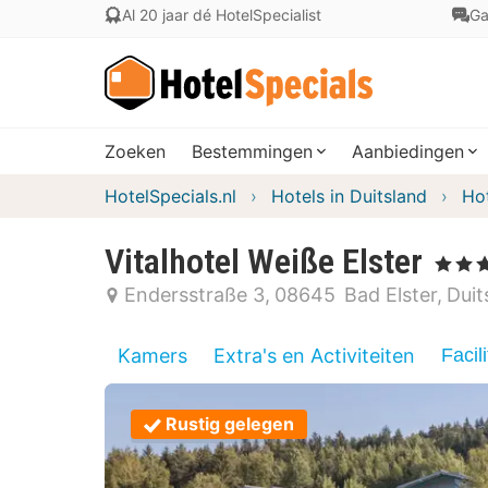
Al 20 jaar dé HotelSpecialist
Ga
Zoeken
Bestemmingen
Aanbiedingen
HotelSpecials.nl
Hotels in Duitsland
Hot
Vitalhotel Weiße Elster
, 3 Sterr
Endersstraße 3
08645
Bad Elster
Duit
Kamers
Extra's en Activiteiten
Facili
Rustig gelegen