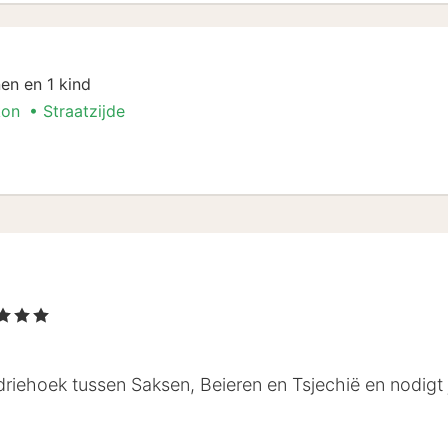
en en 1 kind
kon
Straatzijde
 3 Sterren
de driehoek tussen Saksen, Beieren en Tsjechië en nodig