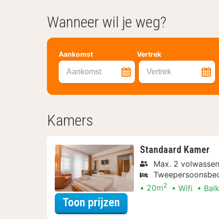
Wanneer wil je weg?
Aankomst
Vertrek
Aankomst
Vertrek
Kamers
Standaard Kamer
Max. 2 volwasse
Tweepersoonsbe
2
20m
Wifi
Bal
voor Standaard Kame
Toon prijzen