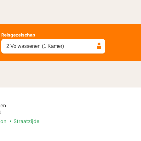
Reisgezelschap
2 Volwassenen (1 Kamer)
nen
d
kon
Straatzijde
r