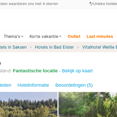
sten waarderen ons met 4 sterren
Unieke hotele
Thema's
Korte vakantie
Outlet
Last minutes
els in Saksen
Hotels in Bad Elster
Vitalhotel Weiße 
en
sland
Fantastische locatie
- Bekijk op kaart
teiten
Hotelinformatie
Beoordelingen (5)