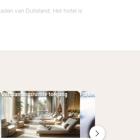
aden van Duitsland. Het hotel is
fortabel bed, een flatscreen-tv, een
ster heeft ook vergaderzalen
Ontspanningsruimte toegang
Parkeerplek
tgebreid ontbijt. Je kunt je
et diner kun je genieten van een