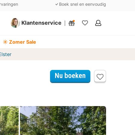
rvaringen
Boek snel en eenvoudig
Klantenservice
Mijn
favorieten
☀️ Zomer Sale
Elster
Nu boeken