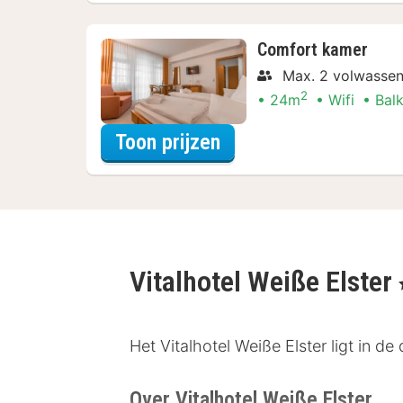
Comfort kamer
Max. 2 volwassen
2
24m
Wifi
Bal
voor Comfort kamer
Toon prijzen
Vitalhotel Weiße Elster
,
Het Vitalhotel Weiße Elster ligt in 
Over Vitalhotel Weiße Elster