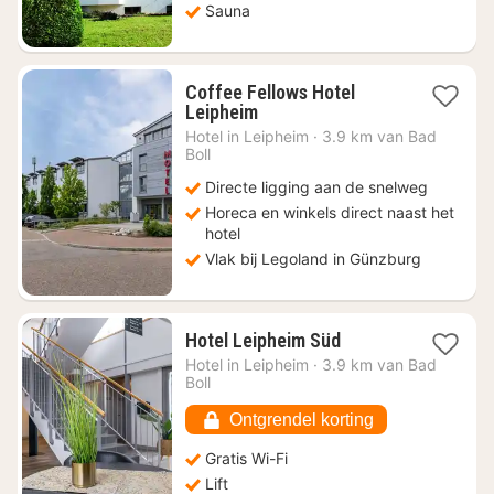
Sauna
Coffee Fellows Hotel
1
Leipheim
nacht
Hotel in
Leipheim
·
3.9 km van Bad
vanaf
Boll
€
Directe ligging aan de snelweg
75,40
Horeca en winkels direct naast het
hotel
Vlak bij Legoland in Günzburg
1
Hotel Leipheim Süd
nacht
Hotel in
Leipheim
·
3.9 km van Bad
vanaf
Boll
€
75,43
Ontgrendel korting
Gratis Wi-Fi
Lift