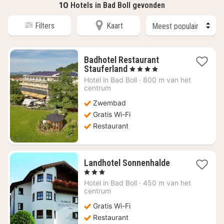
10
Hotels in Bad Boll gevonden
Filters
Kaart
Badhotel Restaurant
1
Stauferland
, 4 Sterren
nacht
Hotel in
Bad Boll
·
800 m van het
vanaf
centrum
€
Zwembad
92,53
Gratis Wi-Fi
Restaurant
1
Landhotel Sonnenhalde
nacht
, 3 Sterren
vanaf
Hotel in
Bad Boll
·
450 m van het
€
centrum
114,25
Gratis Wi-Fi
Restaurant