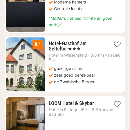
Moderne kamers
Centrale locatie
"Modern, netheid, ruimte en goed
ontbijt"
Hotel-Gasthof am
8.4
1
Selteltor
, 3 Sterren
nacht
Hotel in
Wiesensteig
·
8.8 km van Bad
vanaf
Boll
€
gezellige salon
117,60
zeer goed bereikbaar
de Zwabische Bergen
1
LOOM Hotel & Skybar
nacht
Hotel in
Eislingen/Fils
·
8.5 km van
vanaf
Bad Boll
€
87,40