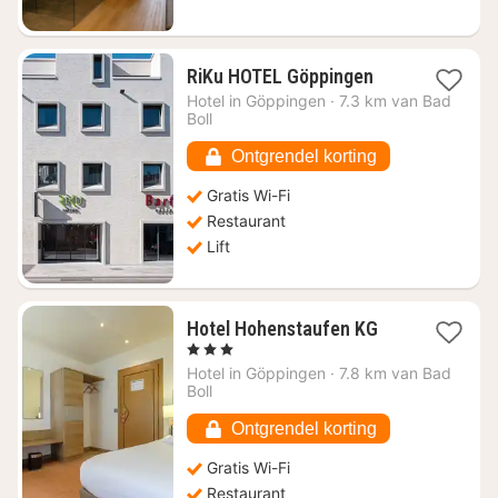
1
RiKu HOTEL Göppingen
nacht
Hotel in
Göppingen
·
7.3 km van Bad
vanaf
Boll
€
80,11
Ontgrendel korting
Gratis Wi-Fi
Restaurant
Lift
1
Hotel Hohenstaufen KG
nacht
, 3 Sterren
vanaf
Hotel in
Göppingen
·
7.8 km van Bad
€
Boll
79,91
Ontgrendel korting
Gratis Wi-Fi
Restaurant