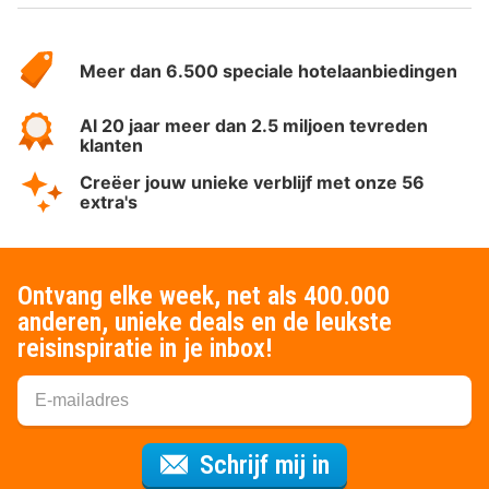
Over
HotelSpecials
Meer dan 6.500 speciale hotelaanbiedingen
Al 20 jaar meer dan 2.5 miljoen tevreden
klanten
Creëer jouw unieke verblijf met onze 56
extra's
Ontvang elke week, net als 400.000
anderen, unieke deals en de leukste
reisinspiratie in je inbox!
Voor de nieuws
Schrijf mij in