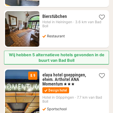
1
Bierstübchen
nacht
Hotel in
Heiningen
·
3.6 km van Bad
vanaf
Boll
€
58,46
Restaurant
Wij hebben 5 alternatieve hotels gevonden in de
buurt van Bad Boll
elaya hotel goeppingen,
8.9
ehem. Arthotel ANA
1
Momentum
, 3 Sterren
nacht
Design hotel
vanaf
€
Hotel in
Göppingen
·
7.7 km van Bad
Boll
53
Sportschool