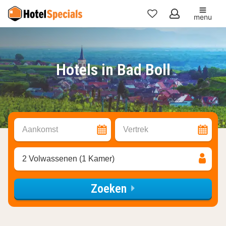
menu
Mijn
favorieten
Hotels in Bad Boll
Aankomst
Vertrek
2 Volwassenen (1 Kamer)
Zoeken