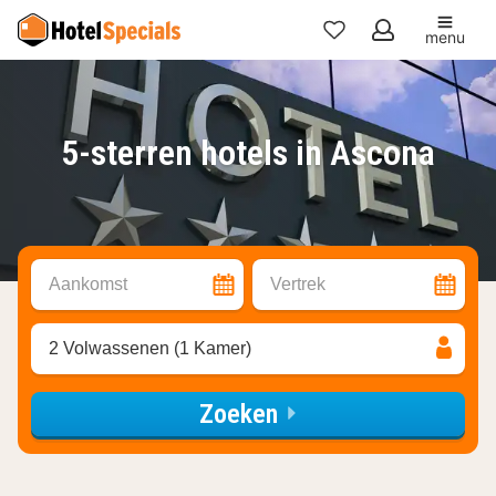
menu
Mijn
favorieten
5-sterren hotels in Ascona
Aankomst
Vertrek
2 Volwassenen (1 Kamer)
Zoeken