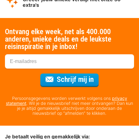
extra's
Ontvang elke week, net als 400.000
anderen, unieke deals en de leukste
reisinspiratie in je inbox!
Voor de nieuws
Schrijf mij in
Persoonsgegevens worden verwerkt volgens ons
privacy
statement
. Wil je de nieuwsbrief niet meer ontvangen? Dan kun
je je altijd gemakkelijk uitschrijven door onderaan de
nieuwsbrief op “afmelden” te klikken.
Je betaalt veilig en gemakkelijk via: