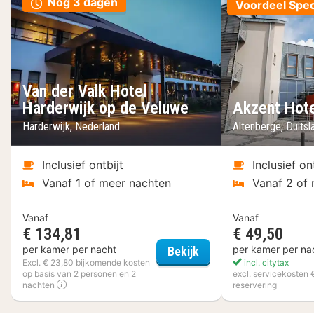
Nog 3 dagen
Voordeel Spec
Van der Valk Hotel
Harderwijk op de Veluwe
Akzent Hote
Harderwijk, Nederland
Altenberge, Duits
Inclusief ontbijt
Inclusief on
Vanaf 1 of meer nachten
Vanaf 2 of
Vanaf
Vanaf
€ 134,81
€ 49,50
Van der Valk Hotel Ha
per kamer per nacht
per kamer per na
Bekijk
Excl. € 23,80 bijkomende kosten
incl. citytax
op basis van 2 personen en 2
excl. servicekosten 
nachten
reservering