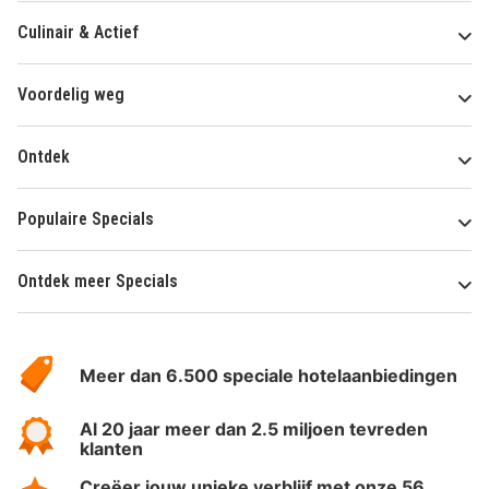
Culinair & Actief
Voordelig weg
Ontdek
Populaire Specials
Ontdek meer Specials
Over
HotelSpecials
Meer dan 6.500 speciale hotelaanbiedingen
Al 20 jaar meer dan 2.5 miljoen tevreden
klanten
Creëer jouw unieke verblijf met onze 56