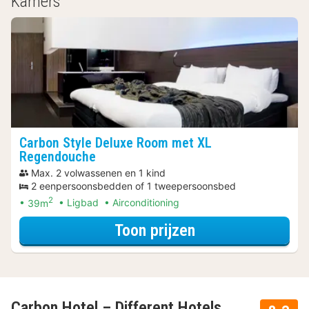
Kamers
Carbon Style Deluxe Room met XL
Regendouche
Max. 2 volwassenen en 1 kind
2 eenpersoonsbedden of 1 tweepersoonsbed
2
39m
Ligbad
Airconditioning
voor Late Check-
Toon prijzen
Carbon Hotel – Different Hotels