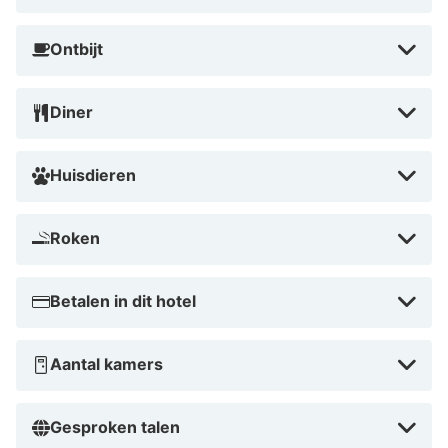
uitgebreide spa op de bovenste verdieping; het
uitzicht over de stad maakt de ontspanning extra
Ontbijt
bijzonder. Huur ook eens een fiets om de beroemde
'Fietsen door het Water' route in Bokrijk te ontdekken,
Diner
wat op slechts een kwartiertje rijden ligt. Vergeet tot
slot niet om een avondwandeling te maken door de
verlichte straten van Genk voor de ultieme stedelijke
Huisdieren
beleving voordat je je terugtrekt in je designkamer.
Roken
Betalen in dit hotel
Aantal kamers
Gesproken talen