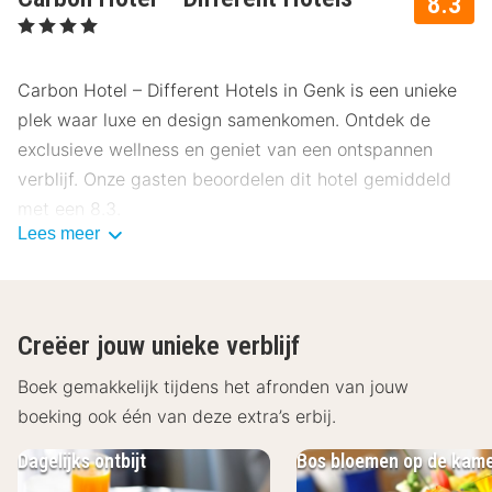
8.3
, 4 Sterren
Carbon Hotel – Different Hotels in Genk is een unieke
plek waar luxe en design samenkomen. Ontdek de
exclusieve wellness en geniet van een ontspannen
verblijf. Onze gasten beoordelen dit hotel gemiddeld
met een 8.3.
Lees meer
Ligging Carbon Hotel – Different Hotels
Gelegen in het hart van Genk, biedt Carbon Hotel –
Different Hotels gemakkelijke toegang tot diverse
Creëer jouw unieke verblijf
bezienswaardigheden. Ontdek de omgeving met deze
hoogtepunten:
Boek gemakkelijk tijdens het afronden van jouw
boeking ook één van deze extra’s erbij.
Shoppingcentra Genk - 600 m
C-Mine Cultuurcentrum - 2,4 km
Dagelijks ontbijt
Bos bloemen op de kam
Europlanetarium Genk - op 3,8 km