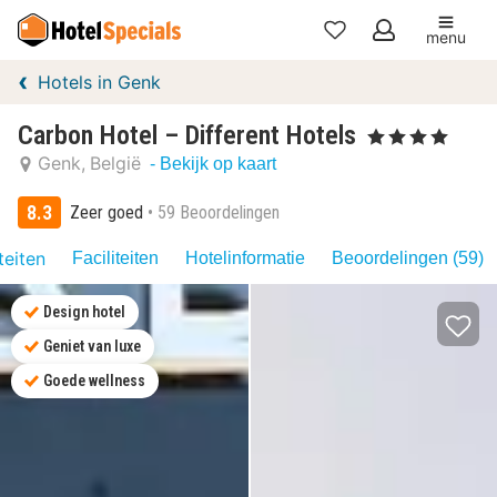
menu
Mijn
Hotels in Genk
favorieten
Carbon Hotel – Different Hotels
, 4 Sterren
Genk
België
- Bekijk op kaart
8.3
Zeer goed
59 Beoordelingen
teiten
Faciliteiten
Hotelinformatie
Beoordelingen (59)
Design hotel
Geniet van luxe
Goede wellness