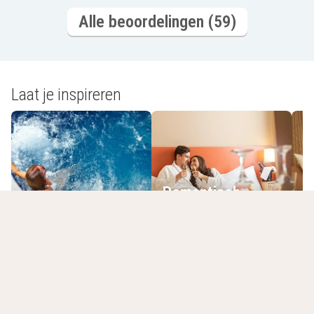
Alle beoordelingen (59)
Laat je inspireren
Romantisch
Wellnesshotels
overnachten
L
Jouw laatst bekeken hotels
Lijst leegmaken