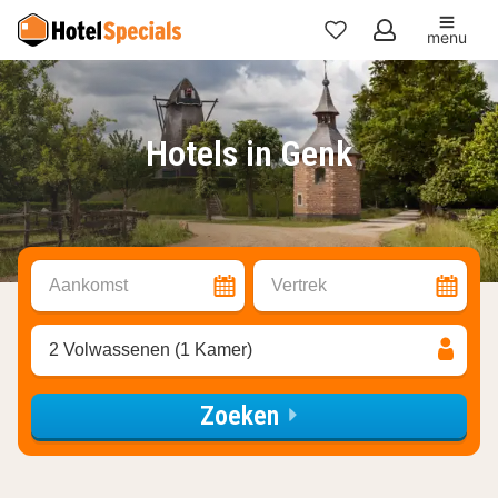
menu
Mijn
favorieten
Hotels in Genk
Aankomst
Vertrek
2 Volwassenen (1 Kamer)
Zoeken