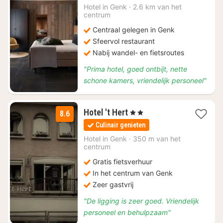
€
Hotel in
Genk
·
2.6 km van het
centrum
85
Centraal gelegen in Genk
Sfeervol restaurant
Nabij wandel- en fietsroutes
"Prima hotel, goed ontbijt, nette
schone kamers, vriendelijk personeel"
1
Hotel 't Hert
, 2 Sterren
8.6
nacht
Culinair genieten
vanaf
€
Hotel in
Genk
·
350 m van het
centrum
87
Gratis fietsverhuur
In het centrum van Genk
Zeer gastvrij
"De ligging is zeer goed. Vriendelijk
personeel en behulpzaam"