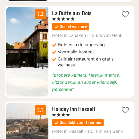
1
La Butte aux Bois
9.2
nacht
, 5 Sterren
vanaf
Geniet van luxe
€
235
Hotel in
Lanaken
·
13 km van Genk
Fietsen in de omgeving
Voormalig kasteel
Culinair restaurant en gratis
wellness
"propere kamers. Heerlijk matras.
uitzonderlijk en super vriendelijk
personeel"
1
Holiday Inn Hasselt
9.1
nacht
, 4 Sterren
vanaf
Geschikt voor families
€
137
Hotel in
Hasselt
·
12.1 km van Genk