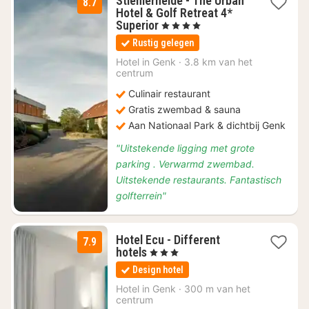
Stiemerheide - The Urban
8.7
Hotel & Golf Retreat 4*
1
Superior
, 4 Sterren
nacht
Rustig gelegen
vanaf
€
Hotel in
Genk
·
3.8 km van het
centrum
113
Culinair restaurant
Gratis zwembad & sauna
Aan Nationaal Park & dichtbij Genk
"Uitstekende ligging met grote
parking . Verwarmd zwembad.
Uitstekende restaurants. Fantastisch
golfterrein"
Hotel Ecu - Different
7.9
1
hotels
, 3 Sterren
nacht
Design hotel
vanaf
€
Hotel in
Genk
·
300 m van het
centrum
100