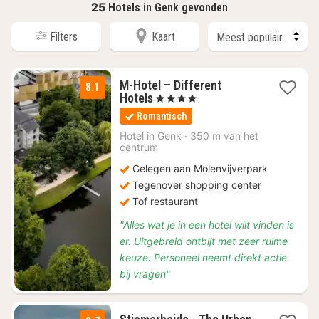
25
Hotels in Genk gevonden
Filters
Kaart
M-Hotel – Different
8.1
3
Hotels
, 4 Sterren
nachten
Romantisch
vanaf
€
Hotel in
Genk
·
350 m van het
centrum
92
Gelegen aan Molenvijverpark
Tegenover shopping center
Tof restaurant
"Alles wat je in een hotel wilt vinden is
er. Uitgebreid ontbijt met zeer ruime
keuze. Personeel neemt direkt actie
bij vragen"