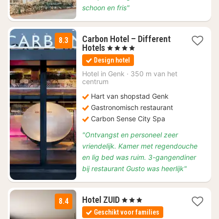
schoon en fris"
Carbon Hotel – Different
8.3
1
Hotels
, 4 Sterren
nacht
Design hotel
vanaf
€
Hotel in
Genk
·
350 m van het
centrum
176
Hart van shopstad Genk
Gastronomisch restaurant
Carbon Sense City Spa
"Ontvangst en personeel zeer
vriendelijk. Kamer met regendouche
en lig bed was ruim. 3-gangendiner
bij restaurant Gusto was heerlijk"
1
Hotel ZUID
, 3 Sterren
8.4
nacht
Geschikt voor families
vanaf