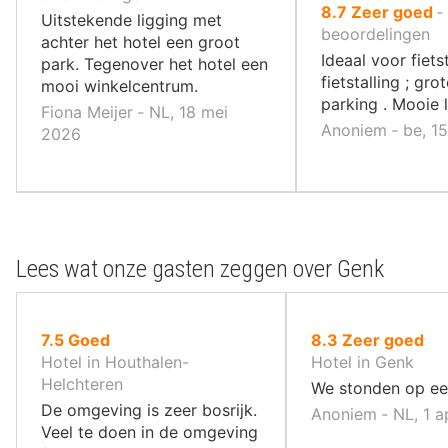
uit
8.7
Zeer goed
‐
,
Uitstekende ligging met
10
beoordelingen
achter het hotel een groot
,
Ideaal voor fiet
park. Tegenover het hotel een
fietstalling ; gro
mooi winkelcentrum.
parking . Mooie 
Fiona Meijer ‐ NL, 18 mei
Anoniem ‐ be, 1
2026
Lees wat onze gasten zeggen over Genk
uit
uit
7.5
Goed
8.3
Zeer goed
10
10
Hotel in Houthalen-
Hotel in Genk
,
,
Helchteren
We stonden op ee
De omgeving is zeer bosrijk.
Anoniem ‐ NL, 1 
Veel te doen in de omgeving