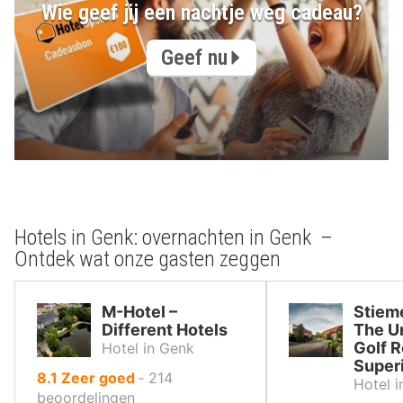
Wie geef jij een nachtje weg cadeau?
Geef nu
Hotels in Genk: overnachten in Genk –
Ontdek wat onze gasten zeggen
M-Hotel –
Stiem
Different Hotels
The U
Golf R
Hotel in Genk
Super
uit
8.1
Zeer goed
‐
214
Hotel 
10
beoordelingen