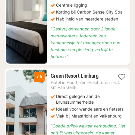
Centrale ligging
Korting bij Carbon Sense City Spa
Nabijheid van meerdere steden
"Gastvrij ontvangen door 2 jonge
medewerkers. Iedereen van
kamermeisje tot manager doen hun
best om een plezierig verblijf te
hebben."
1
Green Resort Limburg
7.5
nacht
Hotel in
Houthalen-Helchteren
·
5.4
vanaf
km van Genk
€
Direct gelegen aan de
130
Brunssummerheide
Ideaal voor wandelaars en fietsers
Vlak bij Maastricht en Valkenburg
"Goede prijs/kwaliteit verhouding. Het
ontbijt was uitgebreid. de kamer