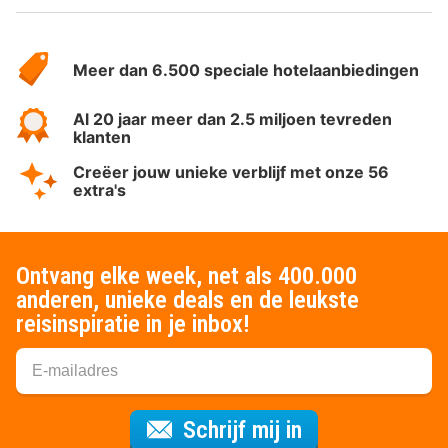
Over
HotelSpecials
Meer dan 6.500 speciale hotelaanbiedingen
Al 20 jaar meer dan 2.5 miljoen tevreden
klanten
Creëer jouw unieke verblijf met onze 56
extra's
Ontvang elke week, net als 400.000
anderen, unieke deals en de leukste
reisinspiratie in je inbox!
Voor de nieuws
Schrijf mij in