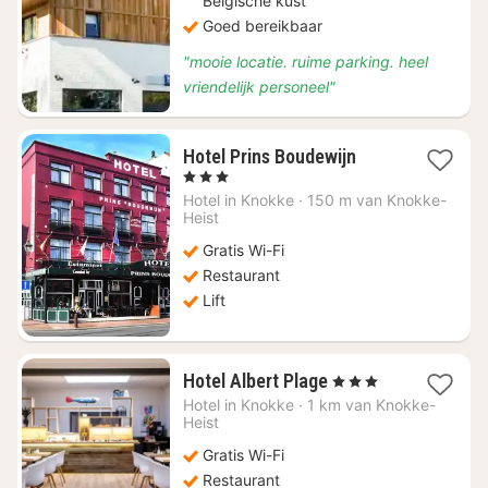
Belgische kust
Goed bereikbaar
"mooie locatie. ruime parking. heel
vriendelijk personeel"
1
Hotel Prins Boudewijn
nacht
, 3 Sterren
vanaf
Hotel in
Knokke
·
150 m van Knokke-
€
Heist
150,89
Gratis Wi-Fi
Restaurant
Lift
1
Hotel Albert Plage
, 3 Sterren
nacht
Hotel in
Knokke
·
1 km van Knokke-
vanaf
Heist
€
Gratis Wi-Fi
186,46
Restaurant