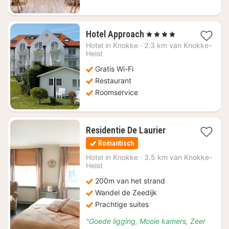
1
Hotel Approach
, 4 Sterren
nacht
Hotel in
Knokke
·
2.3 km van Knokke-
vanaf
Heist
€
Gratis Wi-Fi
205,43
Restaurant
Roomservice
1
Residentie De Laurier
nacht
Romantisch
vanaf
€
Hotel in
Knokke
·
3.5 km van Knokke-
Heist
188,15
200m van het strand
Wandel de Zeedijk
Prachtige suites
"Goede ligging, Mooie kamers, Zeer