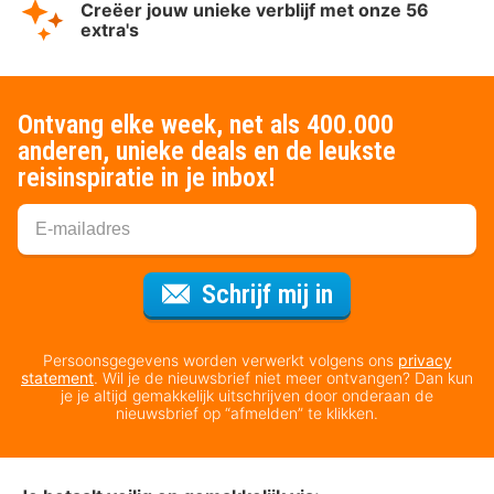
Creëer jouw unieke verblijf met onze 56
extra's
Ontvang elke week, net als 400.000
anderen, unieke deals en de leukste
reisinspiratie in je inbox!
Voor de nieuws
Schrijf mij in
Persoonsgegevens worden verwerkt volgens ons
privacy
statement
. Wil je de nieuwsbrief niet meer ontvangen? Dan kun
je je altijd gemakkelijk uitschrijven door onderaan de
nieuwsbrief op “afmelden” te klikken.