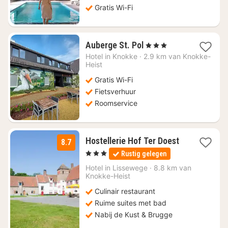
Gratis Wi-Fi
1
Auberge St. Pol
, 3 Sterren
nacht
Hotel in
Knokke
·
2.9 km van Knokke-
vanaf
Heist
€
Gratis Wi-Fi
225,89
Fietsverhuur
Roomservice
1
Hostellerie Hof Ter Doest
8.7
nacht
, 3 Sterren
Rustig gelegen
vanaf
€
Hotel in
Lissewege
·
8.8 km van
Knokke-Heist
155
Culinair restaurant
Ruime suites met bad
Nabij de Kust & Brugge