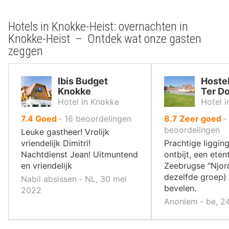
Hotels in Knokke-Heist: overnachten in
Knokke-Heist – Ontdek wat onze gasten
zeggen
Ibis Budget
Hostel
Knokke
Ter D
Hotel in Knokke
Hotel 
uit
uit
7.4
Goed
‐
16
beoordelingen
8.7
Zeer goed
‐
10
10
beoordelingen
Leuke gastheer! Vrolijk
,
,
vriendelijk Dimitri!
Prachtige liggin
Nachtdienst Jean! Uitmuntend
ontbijt, een etent
en vriendelijk
Zeebrugse "Njor
dezelfde groep) 
Nabil absissen ‐ NL, 30 mei
bevelen.
2022
Anoniem ‐ be, 2