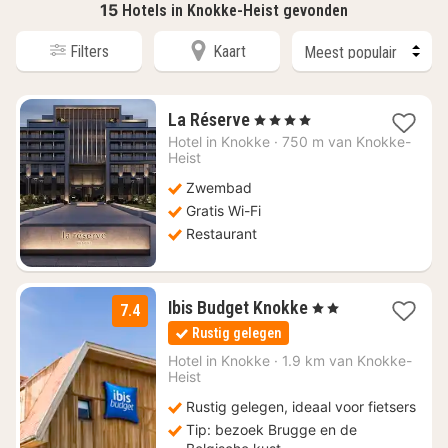
15
Hotels in Knokke-Heist gevonden
Filters
Kaart
1
La Réserve
, 4 Sterren
nacht
Hotel in
Knokke
·
750 m van Knokke-
vanaf
Heist
€
Zwembad
436,38
Gratis Wi-Fi
Restaurant
1
Ibis Budget Knokke
, 2 Sterren
7.4
nacht
Rustig gelegen
vanaf
€
Hotel in
Knokke
·
1.9 km van Knokke-
Heist
101
Rustig gelegen, ideaal voor fietsers
Tip: bezoek Brugge en de