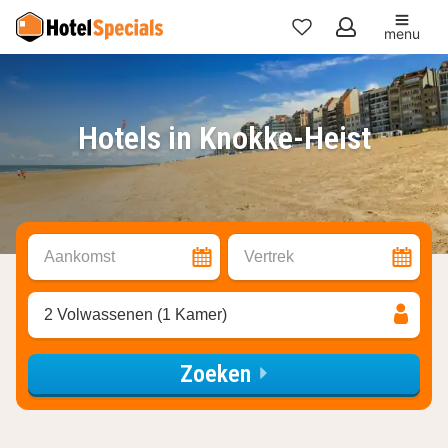
menu
Mijn
favorieten
Hotels in Knokke-Heist
Aankomst
Vertrek
2 Volwassenen (1 Kamer)
Zoeken