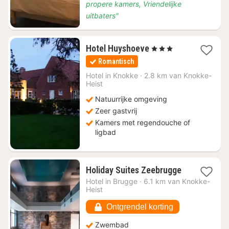
propere kamers, Vriendelijke
uitbaters"
1
Hotel Huyshoeve
, 3 Sterren
nacht
Romantisch
vanaf
€
Hotel in
Knokke
·
2.8 km van Knokke-
Heist
195
Natuurrijke omgeving
Zeer gastvrij
Kamers met regendouche of
ligbad
1
Holiday Suites Zeebrugge
nacht
Hotel in
Brugge
·
6.1 km van Knokke-
vanaf
Heist
€
130,24
Ontgrendel korting
Zwembad