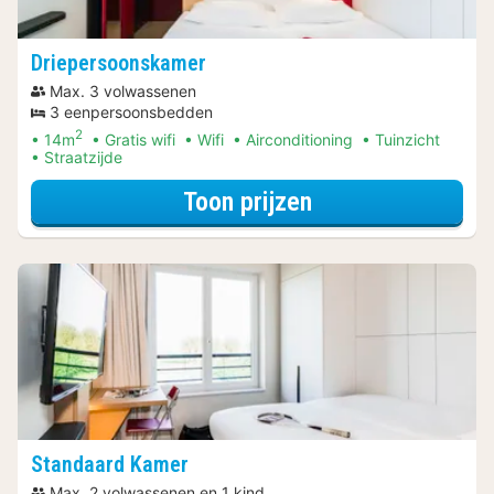
Driepersoonskamer
Max. 3 volwassenen
3 eenpersoonsbedden
2
14m
Gratis wifi
Wifi
Airconditioning
Tuinzicht
Straatzijde
voor Romantisch
Toon prijzen
Standaard Kamer
Max. 2 volwassenen en 1 kind