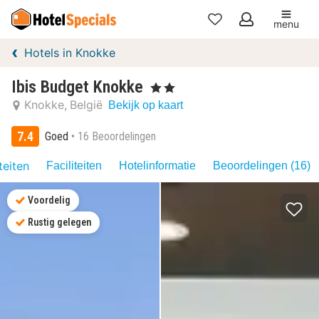
menu
Mijn
Hotels in Knokke
favorieten
Ibis Budget Knokke
, 2 Sterren
Knokke
België
Bekijk op kaart
7.4
Goed
16 Beoordelingen
teiten
Faciliteiten
Hotelinformatie
Beoordelingen (16)
Voordelig
Rustig gelegen