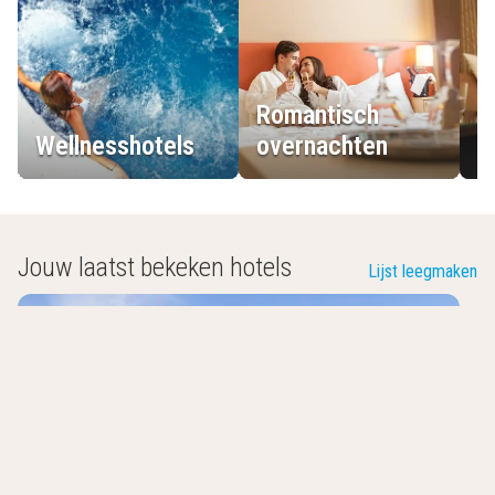
Romantisch
Wellnesshotels
overnachten
L
Jouw laatst bekeken hotels
Lijst leegmaken
Ibis Budget Knokke