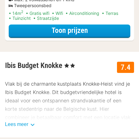
Tweepersoonsbed
2
14m
Gratis wifi
Wifi
Airconditioning
Terras
Tuinzicht
Straatzijde
voor Romantisch
Toon prijzen
Ibis Budget Knokke
, 2 Sterren
7.4
Vlak bij de charmante kustplaats Knokke‑Heist vind je
Ibis Budget Knokke. Dit budgetvriendelijke hotel is
ideaal voor een ontspannen strandvakantie of een
korte stedentrip naar de Belgische kust. Hier
combineer je betaalbaar comfort met een locatie vlak
Lees meer
bij het polderlandschap, duinen en het uitgestrekte
strand. Onze gasten beoordelen dit hotel gemiddeld