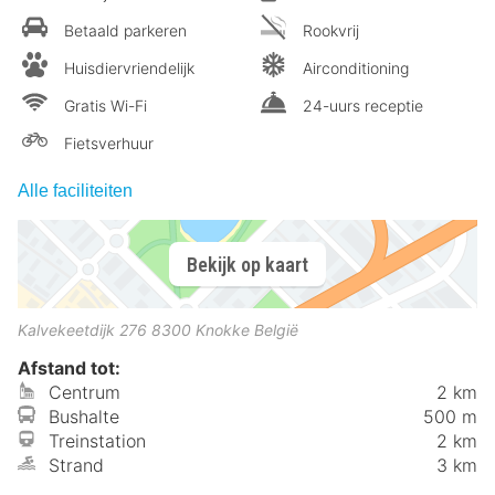
Betaald parkeren
Rookvrij
Huisdiervriendelijk
Airconditioning
Gratis Wi-Fi
24-uurs receptie
Fietsverhuur
Alle faciliteiten
Bekijk op kaart
Kalvekeetdijk 276
8300
Knokke
België
Afstand tot:
Centrum
2 km
Bushalte
500 m
Treinstation
2 km
Strand
3 km