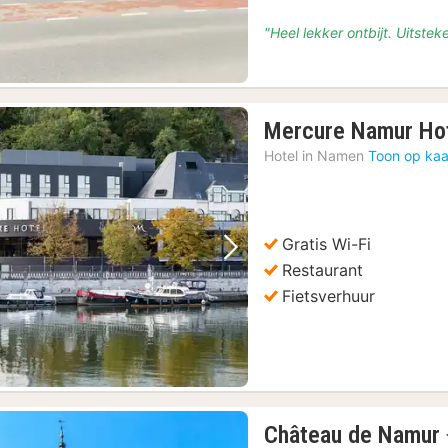
"Heel lekker ontbijt. Uitst
Mercure Namur Ho
Hotel in
Namen
Toon op kaa
Gratis Wi-Fi
Vorige foto
Volgende foto
Restaurant
Fietsverhuur
Château de Namur