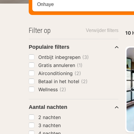
Zoek op hotel, regio of stad
Filter op
Verwijder filters
10
Populaire filters
Ontbijt inbegrepen
(3)
Gratis annuleren
(1)
Airconditioning
(2)
Betaal in het hotel
(2)
Wellness
(2)
Aantal nachten
2 nachten
3 nachten
4 nachten