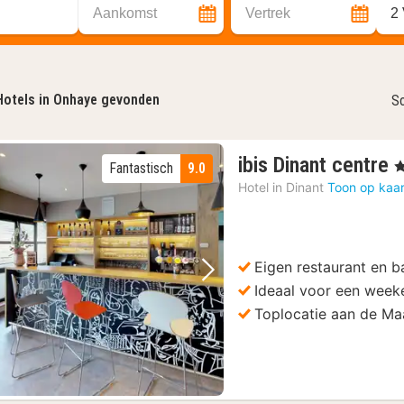
Aankomst
Vertrek
2
Hotels in Onhaye gevonden
So
ibis Dinant centre
, 
Fantastisch
9.0
n
Hotel in
Dinant
Toon op kaar
v
Eigen restaurant en b
Vorige foto
Volgende foto
Ideaal voor een week
Toplocatie aan de Ma