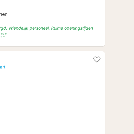
nnen
rgd. Vriendelijk personeel. Ruime openingstijden
jt."
art