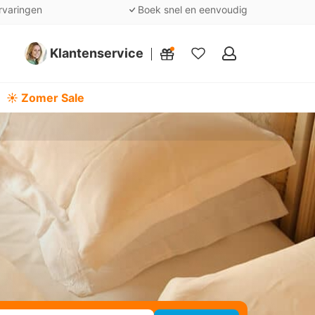
rvaringen
Boek snel en eenvoudig
Klantenservice
Mijn
favorieten
☀️ Zomer Sale