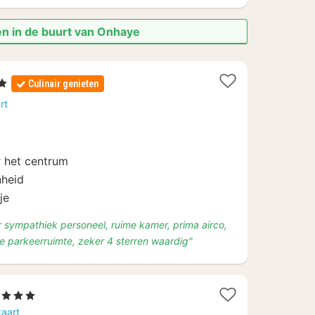
en in de buurt van Onhaye
n
Culinair genieten
rt
0
r het centrum
nheid
je
 sympathiek personeel, ruime kamer, prima airco,
de parkeerruimte, zeker 4 sterren waardig"
1
, 3 Sterren
nacht
kaart