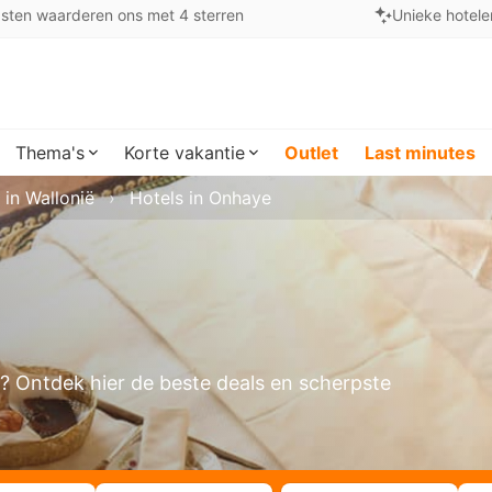
sten waarderen ons met 4 sterren
Unieke hotele
Thema's
Korte vakantie
Outlet
Last minutes
 in Wallonië
Hotels in Onhaye
n? Ontdek hier de beste deals en scherpste