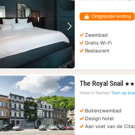
Ontgrendel korting
Vorige foto
Volgende foto
Zwembad
Gratis Wi-Fi
Restaurant
1
The Royal Snail
, 4 St
nac
Hotel in
Namen
Toon op kaa
van
€
14
Buitenzwembad
Design hotel
Vorige foto
Volgende foto
Aan voet van de Cita