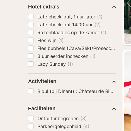
Hotel extra's
Late check-out, 1 uur later
(1)
Late check-out 14:00 uur
(2)
Rozenblaadjes op de kamer
(1)
Fles wijn
(1)
Fles bubbels (Cava/Sekt/Prosecco)
(2)
3 uur eerder inchecken
(1)
Lazy Sunday
(1)
Activiteiten
Bioul (bij Dinant) : Château de Bioul Tour
Faciliteiten
Ontbijt inbegrepen
(3)
Parkeergelegenheid
(4)