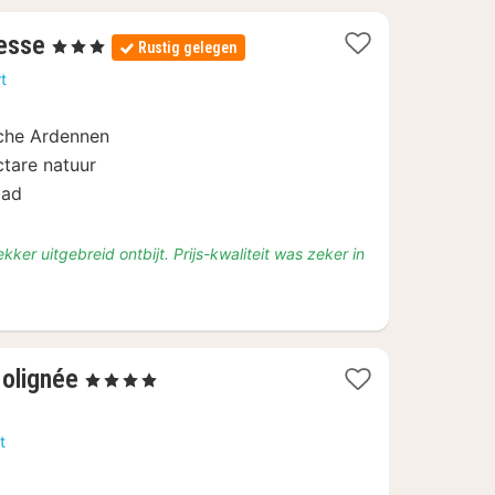
1
Lesse
, 3 Sterren
Rustig gelegen
nacht
t
vanaf
€
sche Ardennen
155
tare natuur
bad
kker uitgebreid ontbijt. Prijs-kwaliteit was zeker in
1
Molignée
, 4 Sterren
nacht
vanaf
t
€
109