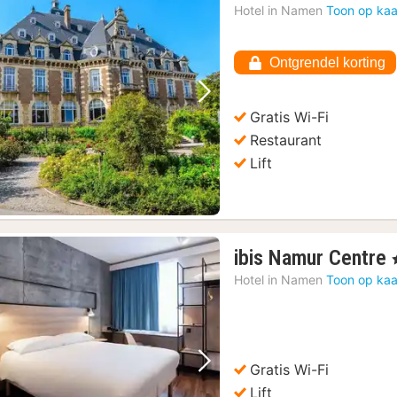
Hotel in
Namen
Toon op kaa
Ontgrendel korting
Vorige foto
Volgende foto
Gratis Wi-Fi
Restaurant
Lift
ibis Namur Centre
,
Hotel in
Namen
Toon op kaa
Gratis Wi-Fi
Vorige foto
Volgende foto
Lift