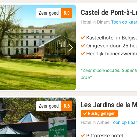
Castel de Pont-à-
Zeer goed
8.0
Hotel in
Dinant
Toon op kaar
Kasteelhotel in Belgi
Omgeven door 25 hec
Vorige foto
Volgende foto
Heerlijk binnenzwem
"Zeer mooie locatie. Super le
orde"
Les Jardins de la 
Zeer goed
8.6
Rustig gelegen
Hotel in
Anhée
Toon op kaar
Pittoreske hotel