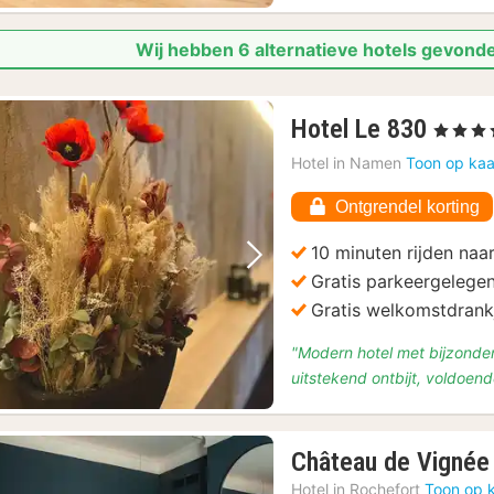
Wij hebben 6 alternatieve hotels gevond
1
Hotel Le 830
, 4 Sterre
nacht
Hotel in
Namen
Toon op kaa
vanaf
€
Ontgrendel korting
103,5
10 minuten rijden naa
Vorige foto
Volgende foto
Gratis parkeergelege
Gratis welkomstdrank
"Modern hotel met bijzonder
uitstekend ontbijt, voldoen
Château de Vignée
Hotel in
Rochefort
Toon op 