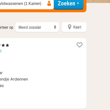
Zoeken
 Volwassenen (1 Kamer)
Kaart
rteer op
1
3 Sterren
acht
t
anaf
€
119
ar
endje Ardennen
as