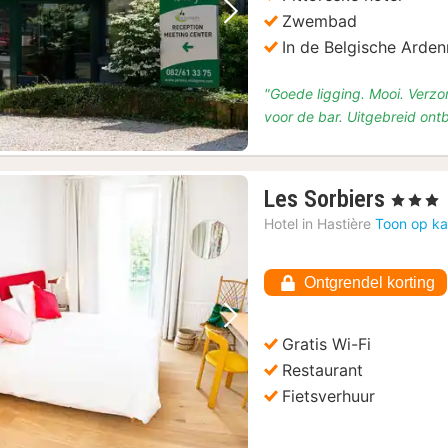
Zwembad
Vorige foto
Volgende foto
In de Belgische Arde
"Goede ligging. Mooi. Verzo
voor de bar. Uitgebreid ontbi
1
Les Sorbiers
, 3 Sterren
nacht
Hotel in
Hastière
Toon op ka
vanaf
€
Ontgrendel korting
96,42
 en Wijnproeverij
(2)
Vorige foto
Volgende foto
Gratis Wi-Fi
Restaurant
Fietsverhuur