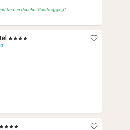
ekend bed en douche. Goede ligging"
1
tel
, 4 Sterren
nacht
rt
vanaf
€
102
1
, 4 Sterren