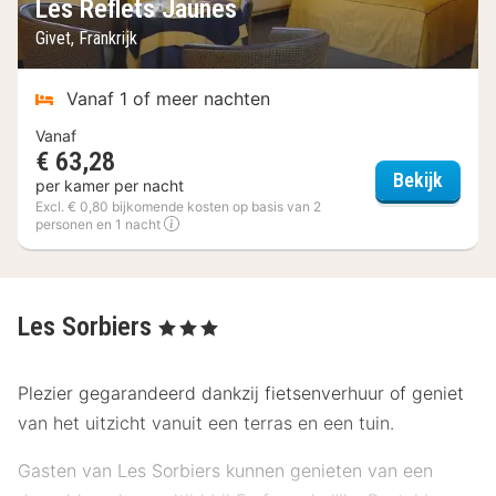
Les Reflets Jaunes
Givet, Frankrijk
Vanaf 1 of meer nachten
Vanaf
€ 63,28
Les Re
Bekijk
per kamer per nacht
Excl. € 0,80 bijkomende kosten op basis van 2
personen en 1 nacht
Les Sorbiers
, 3 Sterren
Plezier gegarandeerd dankzij fietsenverhuur of geniet
van het uitzicht vanuit een terras en een tuin.
Gasten van Les Sorbiers kunnen genieten van een