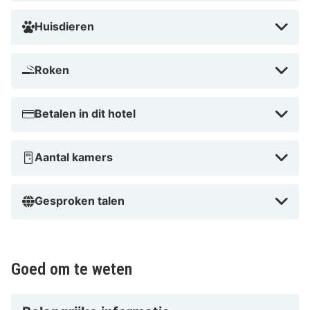
km van Maison du Patrimoine Hastière en op 13,1 km
van Rocher Bayard.
Huisdieren
Aan de rivierpromenade
Roken
Betalen in dit hotel
Aantal kamers
Gesproken talen
Goed om te weten