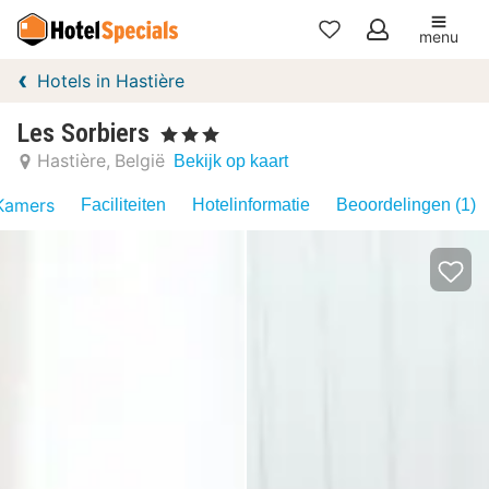
menu
Mijn
Hotels in Hastière
favorieten
Les Sorbiers
, 3 Sterren
Hastière
België
Bekijk op kaart
Kamers
Faciliteiten
Hotelinformatie
Beoordelingen (1)