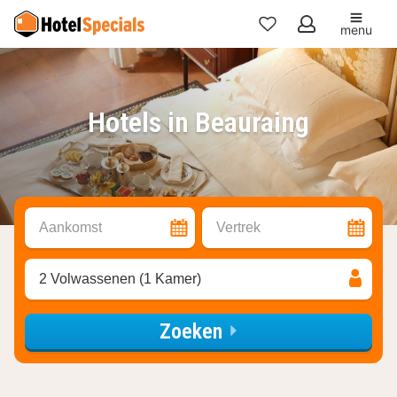
menu
Mijn
favorieten
Hotels in Beauraing
Aankomst
Vertrek
2 Volwassenen (1 Kamer)
Zoeken