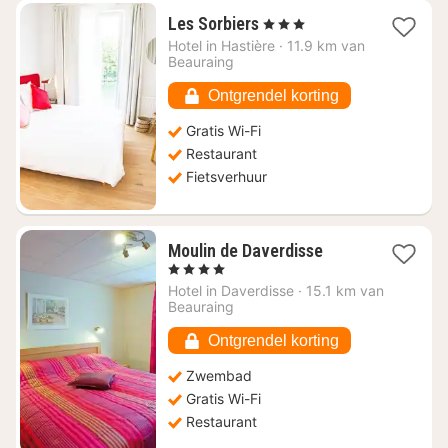
1
Les Sorbiers
, 3 Sterren
nacht
Hotel in
Hastière
·
11.9 km van
vanaf
Beauraing
€
96,42
Ontgrendel korting
Gratis Wi-Fi
Restaurant
Fietsverhuur
1
Moulin de Daverdisse
nacht
, 4 Sterren
vanaf
Hotel in
Daverdisse
·
15.1 km van
€
Beauraing
187,65
Ontgrendel korting
Zwembad
Gratis Wi-Fi
Restaurant