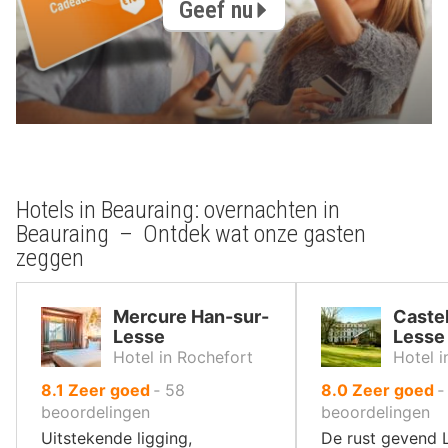
Geef nu
Hotels in Beauraing: overnachten in
Beauraing – Ontdek wat onze gasten
zeggen
Mercure Han-sur-
Castel
Lesse
Lesse
Hotel in Rochefort
Hotel i
uit
uit
8.1
Zeer goed
‐
58
8.0
Zeer goed
10
10
beoordelingen
beoordelingen
,
,
Uitstekende ligging,
De rust gevend 