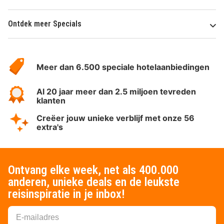
Ontdek meer Specials
Over
HotelSpecials
Meer dan 6.500 speciale hotelaanbiedingen
Al 20 jaar meer dan 2.5 miljoen tevreden
klanten
Creëer jouw unieke verblijf met onze 56
extra's
Ontvang elke week, net als 400.000
anderen, unieke deals en de leukste
reisinspiratie in je inbox!