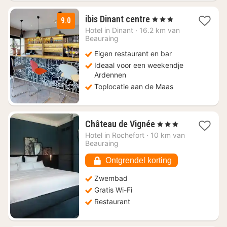
1
ibis Dinant centre
, 3 Sterren
9.0
nacht
Hotel in
Dinant
·
16.2 km van
vanaf
Beauraing
€
Eigen restaurant en bar
119
Ideaal voor een weekendje
Ardennen
Toplocatie aan de Maas
1
Château de Vignée
, 3 Sterren
nacht
Hotel in
Rochefort
·
10 km van
vanaf
Beauraing
€
223,92
Ontgrendel korting
Zwembad
Gratis Wi-Fi
Restaurant