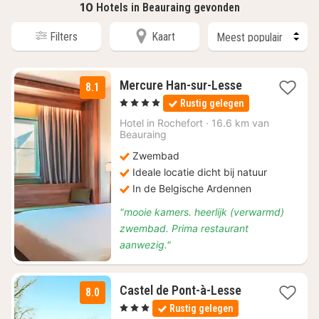
10
Hotels in Beauraing gevonden
Filters
Kaart
1
Mercure Han-sur-Lesse
8.1
nacht
, 4 Sterren
Rustig gelegen
vanaf
€
Hotel in
Rochefort
·
16.6 km van
Beauraing
139
Zwembad
Ideale locatie dicht bij natuur
In de Belgische Ardennen
"mooie kamers. heerlijk (verwarmd)
zwembad. Prima restaurant
aanwezig."
1
Castel de Pont-à-Lesse
8.0
nacht
, 3 Sterren
Rustig gelegen
vanaf