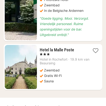
Zwembad
In de Belgische Ardennen
"Goede ligging. Mooi. Verzorgd.
Vriendelijk personeel. Ruime
openingstijden voor de bar.
Uitgebreid ontbijt."
1
Hotel la Malle Poste
nacht
, 3 Sterren
vanaf
Hotel in
Rochefort
·
19.9 km van
€
Beauraing
123,21
Zwembad
Gratis Wi-Fi
Sauna