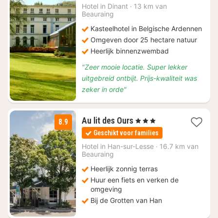
€
Hotel in
Dinant
·
13 km van
Beauraing
155
Kasteelhotel in Belgische Ardennen
Omgeven door 25 hectare natuur
Heerlijk binnenzwembad
"Zeer mooie locatie. Super lekker
uitgebreid ontbijt. Prijs-kwaliteit was
zeker in orde"
1
Au lit des Ours
, 3 Sterren
8.9
nacht
Geschikt voor families
vanaf
€
Hotel in
Han-sur-Lesse
·
16.7 km van
Beauraing
82,50
Heerlijk zonnig terras
Huur een fiets en verken de
omgeving
Bij de Grotten van Han