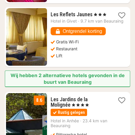
1
Les Reflets Jaunes
, 3 Sterren
nacht
Hotel in
Givet
·
9.7 km van Beauraing
vanaf
€
Ontgrendel korting
63,28
Gratis Wi-Fi
Restaurant
Lift
Wij hebben 2 alternatieve hotels gevonden in de
buurt van Beauraing
Les Jardins de la
8.6
1
Molignée
, 4 Sterren
nacht
Rustig gelegen
vanaf
€
Hotel in
Anhée
·
23.4 km van
Beauraing
109
Pittoreske hotel